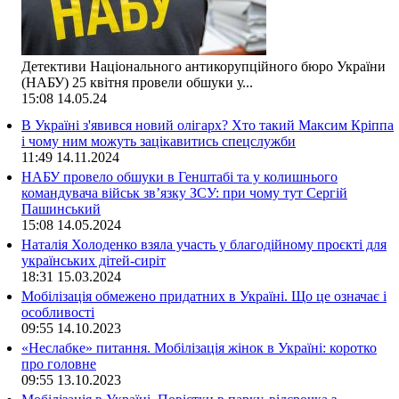
Детективи Національного антикорупційного бюро України
(НАБУ) 25 квітня провели обшуки у...
15:08
14.05.24
В Україні з'явився новий олігарх? Хто такий Максим Кріппа
і чому ним можуть зацікавитись спецслужби
11:49
14.11.2024
НАБУ провело обшуки в Генштабі та у колишнього
командувача військ зв’язку ЗСУ: при чому тут Сергій
Пашинський
15:08
14.05.2024
Наталія Холоденко взяла участь у благодійному проєкті для
українських дітей-сиріт
18:31
15.03.2024
Мобілізація обмежено придатних в Україні. Що це означає і
особливості
09:55
14.10.2023
«Неслабке» питання. Мобілізація жінок в Україні: коротко
про головне
09:55
13.10.2023