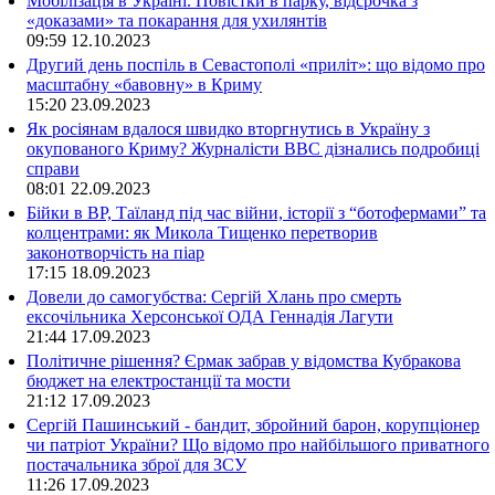
Мобілізація в Україні. Повістки в парку, відсрочка з
«доказами» та покарання для ухилянтів
09:59
12.10.2023
Другий день поспіль в Севастополі «приліт»: що відомо про
масштабну «бавовну» в Криму
15:20
23.09.2023
Як росіянам вдалося швидко вторгнутись в Україну з
окупованого Криму? Журналісти ВВС дізнались подробиці
справи
08:01
22.09.2023
Бійки в ВР, Таїланд під час війни, історії з “ботофермами” та
колцентрами: як Микола Тищенко перетворив
законотворчість на піар
17:15
18.09.2023
Довели до самогубства: Сергій Хлань про смерть
ексочільника Херсонської ОДА Геннадія Лагути
21:44
17.09.2023
Політичне рішення? Єрмак забрав у відомства Кубракова
бюджет на електростанції та мости
21:12
17.09.2023
Сергій Пашинський - бандит, збройний барон, корупціонер
чи патріот України? Що відомо про найбільшого приватного
постачальника зброї для ЗСУ
11:26
17.09.2023