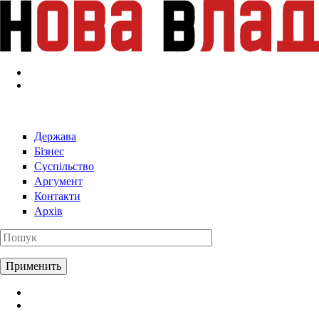
Перейти к основному содержанию
Держава
Бізнес
Суспільство
Аргумент
Контакти
Архів