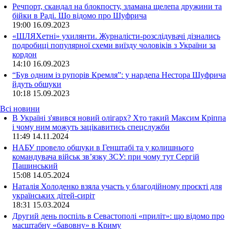
Речпорт, скандал на блокпосту, зламана щелепа дружини та
бійки в Раді. Що відомо про Шуфрича
19:00
16.09.2023
«ШЛЯХетні» ухилянти. Журналісти-розслідувачі дізнались
подробиці популярної схеми виїзду чоловіків з України за
кордон
14:10
16.09.2023
“Був одним із рупорів Кремля”: у нардепа Нестора Шуфрича
йдуть обшуки
10:18
15.09.2023
Всі новини
В Україні з'явився новий олігарх? Хто такий Максим Кріппа
і чому ним можуть зацікавитись спецслужби
11:49 14.11.2024
НАБУ провело обшуки в Генштабі та у колишнього
командувача військ зв’язку ЗСУ: при чому тут Сергій
Пашинський
15:08 14.05.2024
Наталія Холоденко взяла участь у благодійному проєкті для
українських дітей-сиріт
18:31 15.03.2024
Другий день поспіль в Севастополі «приліт»: що відомо про
масштабну «бавовну» в Криму