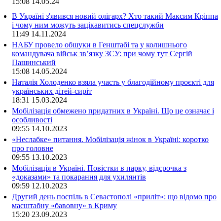
15:08
14.05.24
В Україні з'явився новий олігарх? Хто такий Максим Кріппа
і чому ним можуть зацікавитись спецслужби
11:49
14.11.2024
НАБУ провело обшуки в Генштабі та у колишнього
командувача військ зв’язку ЗСУ: при чому тут Сергій
Пашинський
15:08
14.05.2024
Наталія Холоденко взяла участь у благодійному проєкті для
українських дітей-сиріт
18:31
15.03.2024
Мобілізація обмежено придатних в Україні. Що це означає і
особливості
09:55
14.10.2023
«Неслабке» питання. Мобілізація жінок в Україні: коротко
про головне
09:55
13.10.2023
Мобілізація в Україні. Повістки в парку, відсрочка з
«доказами» та покарання для ухилянтів
09:59
12.10.2023
Другий день поспіль в Севастополі «приліт»: що відомо про
масштабну «бавовну» в Криму
15:20
23.09.2023