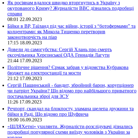
Як росіянам вдалося швидко вторгнутись в Україну з
окупованого Криму? Журналісти ВВС дізнались подробиці
справи
08:01
22.09.2023
Бійки в ВР, Таїланд під час війни, історії з “ботофермами” та
колцентрами: як Микола Тищенко перетворив
законотворчість на піар
17:15
18.09.2023
Довели до самогубства: Сергій Хлань про смерть
ексочільника Херсонської ОДА Геннадія Лагути
21:44
17.09.2023
Політичне рішення? Єрмак забрав у відомства Кубракова
бюджет на електростанції та мости
21:12
17.09.2023
Сергій Пашинський - бандит, збройний барон, корупціонер
чи патріот України? Що відомо про найбільшого приватного
постачальника зброї для ЗСУ
11:26
17.09.2023
Речпорт, скандал на блокпосту, зламана щелепа дружини та
бійки в Раді. Що відомо про Шуфрича
19:00
16.09.2023
«ШЛЯХетні» ухилянти. Журналісти-розслідувачі дізнались
подробиці популярної схеми виїзду чоловіків з України за
кордон