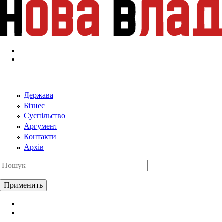
Перейти к основному содержанию
Держава
Бізнес
Суспільство
Аргумент
Контакти
Архів