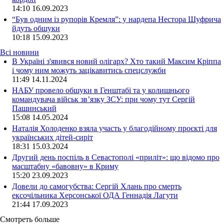
14:10
16.09.2023
“Був одним із рупорів Кремля”: у нардепа Нестора Шуфрича
йдуть обшуки
10:18
15.09.2023
Всі новини
В Україні з'явився новий олігарх? Хто такий Максим Кріппа
і чому ним можуть зацікавитись спецслужби
11:49 14.11.2024
НАБУ провело обшуки в Генштабі та у колишнього
командувача військ зв’язку ЗСУ: при чому тут Сергій
Пашинський
15:08 14.05.2024
Наталія Холоденко взяла участь у благодійному проєкті для
українських дітей-сиріт
18:31 15.03.2024
Другий день поспіль в Севастополі «приліт»: що відомо про
масштабну «бавовну» в Криму
15:20 23.09.2023
Довели до самогубства: Сергій Хлань про смерть
ексочільника Херсонської ОДА Геннадія Лагути
21:44 17.09.2023
Смотреть больше