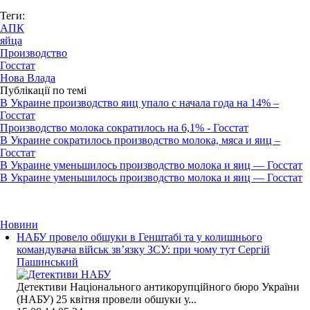
Теги:
АПК
яйца
Производство
Госстат
Нова Влада
Публікації по темі
В Украине производство яиц упало с начала года на 14% –
Госстат
Производство молока сократилось на 6,1% - Госстат
В Украине сократилось производство молока, мяса и яиц –
Госстат
В Украине уменьшилось производство молока и яиц — Госстат
В Украине уменьшилось производство молока и яиц — Госстат
Новини
НАБУ провело обшуки в Генштабі та у колишнього
командувача військ зв’язку ЗСУ: при чому тут Сергій
Пашинський
Детективи Національного антикорупційного бюро України
(НАБУ) 25 квітня провели обшуки у...