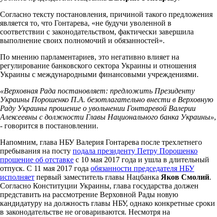
Согласно тексту постановления, причиной такого предложения
является то, что Гонтарева, «не будучи уволенной в
соответствии с законодательством, фактически завершила
выполнение своих полномочий и обязанностей».
По мнению парламентариев, это негативно влияет на
регулирование банковского сектора Украины и отношения
Украины с международными финансовыми учреждениями.
«Верховная Рада постановляет: предложить Президенту
Украины Порошенко П.А. безотлагательно внести в Верховную
Раду Украины прошение о увольнении Гонтаревой Валерии
Алексеевны с должности Главы Национального банка Украины»
,
- говорится в постановлении.
Напомним, глава НБУ Валерия Гонтарева после трехлетнего
пребывания на посту
подала президенту Петру Порошенко
прошение об отставке
с 10 мая 2017 года и ушла в длительный
отпуск. С 11 мая 2017 года
обязанности председателя НБУ
исполняет
первый заместитель главы Нацбанка
Яков Смолий
.
Согласно Конституции Украины, глава государства должен
представить на рассмотрение Верховной Рады новую
кандидатуру на должность главы НБУ, однако конкретные сроки
в законодательстве не оговариваются. Несмотря на