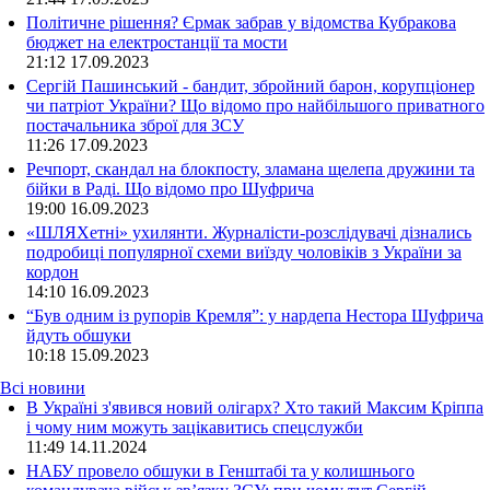
Політичне рішення? Єрмак забрав у відомства Кубракова
бюджет на електростанції та мости
21:12
17.09.2023
Сергій Пашинський - бандит, збройний барон, корупціонер
чи патріот України? Що відомо про найбільшого приватного
постачальника зброї для ЗСУ
11:26
17.09.2023
Речпорт, скандал на блокпосту, зламана щелепа дружини та
бійки в Раді. Що відомо про Шуфрича
19:00
16.09.2023
«ШЛЯХетні» ухилянти. Журналісти-розслідувачі дізнались
подробиці популярної схеми виїзду чоловіків з України за
кордон
14:10
16.09.2023
“Був одним із рупорів Кремля”: у нардепа Нестора Шуфрича
йдуть обшуки
10:18
15.09.2023
Всі новини
В Україні з'явився новий олігарх? Хто такий Максим Кріппа
і чому ним можуть зацікавитись спецслужби
11:49 14.11.2024
НАБУ провело обшуки в Генштабі та у колишнього