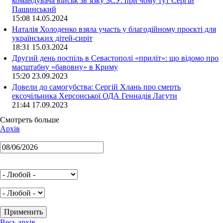
командувача військ зв’язку ЗСУ: при чому тут Сергій
Пашинський
15:08 14.05.2024
Наталія Холоденко взяла участь у благодійному проєкті для
українських дітей-сиріт
18:31 15.03.2024
Другий день поспіль в Севастополі «приліт»: що відомо про
масштабну «бавовну» в Криму
15:20 23.09.2023
Довели до самогубства: Сергій Хлань про смерть
ексочільника Херсонської ОДА Геннадія Лагути
21:44 17.09.2023
Смотреть больше
Архів
Весь архів