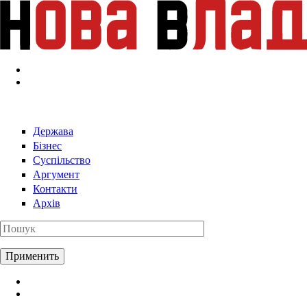
Перейти к основному содержанию
Держава
Бізнес
Суспільство
Аргумент
Контакти
Архів