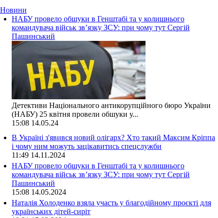
Новини
НАБУ провело обшуки в Генштабі та у колишнього
командувача військ зв’язку ЗСУ: при чому тут Сергій
Пашинський
Детективи Національного антикорупційного бюро України
(НАБУ) 25 квітня провели обшуки у...
15:08
14.05.24
В Україні з'явився новий олігарх? Хто такий Максим Кріппа
і чому ним можуть зацікавитись спецслужби
11:49
14.11.2024
НАБУ провело обшуки в Генштабі та у колишнього
командувача військ зв’язку ЗСУ: при чому тут Сергій
Пашинський
15:08
14.05.2024
Наталія Холоденко взяла участь у благодійному проєкті для
українських дітей-сиріт