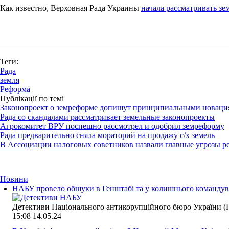
Как известно, Верховная Рада Украины
начала рассматривать зе
Теги:
Рада
земля
Реформа
Публікації по темі
Законопроект о земреформе допишут принципиальными новаци
Рада со скандалами рассматривает земельные законопроекты
Агрокомитет ВРУ поспешно рассмотрел и одобрил земреформу
Рада предварительно сняла мораторий на продажу с/х земель
В Ассоциации налоговых советников назвали главные угрозы р
Новини
НАБУ провело обшуки в Генштабі та у колишнього командува
Детективи Національного антикорупційного бюро України (Н
15:08
14.05.24