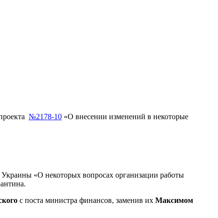
опроекта
№2178-10
«О внесении изменений в некоторые
 Украины «О некоторых вопросах организации работы
рантина.
ского
с поста министра финансов, заменив их
Максимом