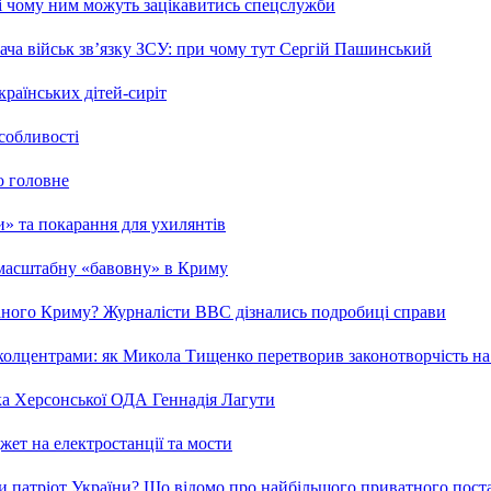
 і чому ним можуть зацікавитись спецслужби
ча військ зв’язку ЗСУ: при чому тут Сергій Пашинський
країнських дітей-сиріт
особливості
о головне
ми» та покарання для ухилянтів
 масштабну «бавовну» в Криму
ваного Криму? Журналісти ВВС дізнались подробиці справи
та колцентрами: як Микола Тищенко перетворив законотворчість на
ка Херсонської ОДА Геннадія Лагути
ет на електростанції та мости
и патріот України? Що відомо про найбільшого приватного пост