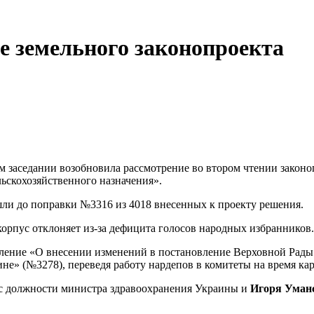
е земельного законопроекта
м заседании возобновила рассмотрение во втором чтении закон
ьскохозяйственного назначения».
ли до поправки №3316 из 4018 внесенных к проекту решения.
корпус отклоняет из-за дефицита голосов народных избранников.
ление «О внесении изменений в постановление Верховной Рады
не» (№3278), переведя работу нардепов в комитеты на время ка
с должности министра здравоохранения Украины и
Игоря Уман