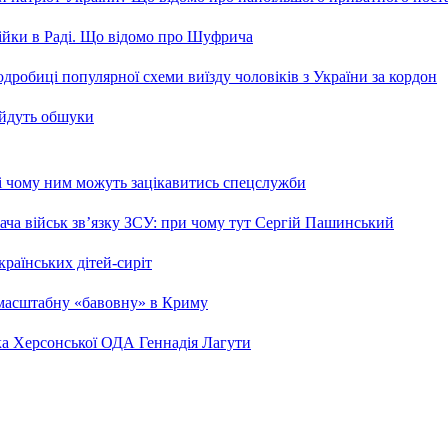
бійки в Раді. Що відомо про Шуфрича
робиці популярної схеми виїзду чоловіків з України за кордон
 йдуть обшуки
 і чому ним можуть зацікавитись спецслужби
ча військ зв’язку ЗСУ: при чому тут Сергій Пашинський
країнських дітей-сиріт
 масштабну «бавовну» в Криму
ка Херсонської ОДА Геннадія Лагути