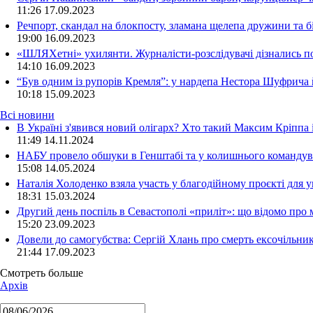
11:26
17.09.2023
Речпорт, скандал на блокпосту, зламана щелепа дружини та 
19:00
16.09.2023
«ШЛЯХетні» ухилянти. Журналісти-розслідувачі дізнались под
14:10
16.09.2023
“Був одним із рупорів Кремля”: у нардепа Нестора Шуфрича
10:18
15.09.2023
Всі новини
В Україні з'явився новий олігарх? Хто такий Максим Кріппа
11:49 14.11.2024
НАБУ провело обшуки в Генштабі та у колишнього командува
15:08 14.05.2024
Наталія Холоденко взяла участь у благодійному проєкті для у
18:31 15.03.2024
Другий день поспіль в Севастополі «приліт»: що відомо про
15:20 23.09.2023
Довели до самогубства: Сергій Хлань про смерть ексочільни
21:44 17.09.2023
Смотреть больше
Архів