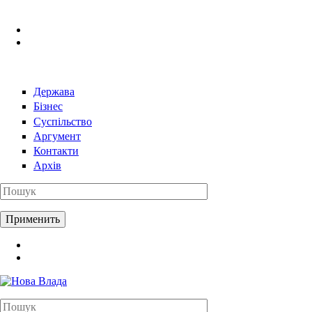
Перейти к основному содержанию
Держава
Бізнес
Суспільство
Аргумент
Контакти
Архів