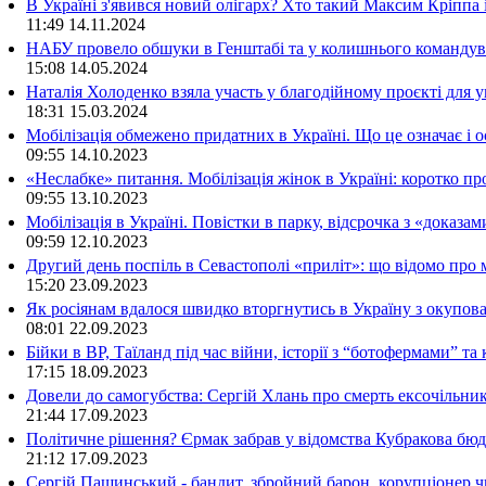
В Україні з'явився новий олігарх? Хто такий Максим Кріппа
11:49
14.11.2024
НАБУ провело обшуки в Генштабі та у колишнього командува
15:08
14.05.2024
Наталія Холоденко взяла участь у благодійному проєкті для у
18:31
15.03.2024
Мобілізація обмежено придатних в Україні. Що це означає і 
09:55
14.10.2023
«Неслабке» питання. Мобілізація жінок в Україні: коротко пр
09:55
13.10.2023
Мобілізація в Україні. Повістки в парку, відсрочка з «доказа
09:59
12.10.2023
Другий день поспіль в Севастополі «приліт»: що відомо про
15:20
23.09.2023
Як росіянам вдалося швидко вторгнутись в Україну з окупо
08:01
22.09.2023
Бійки в ВР, Таїланд під час війни, історії з “ботофермами” 
17:15
18.09.2023
Довели до самогубства: Сергій Хлань про смерть ексочільни
21:44
17.09.2023
Політичне рішення? Єрмак забрав у відомства Кубракова бюдж
21:12
17.09.2023
Сергій Пашинський - бандит, збройний барон, корупціонер ч