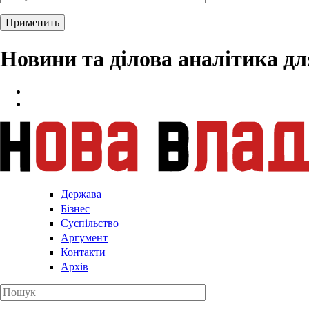
Новини та ділова аналітика д
Держава
Бізнес
Суспільство
Аргумент
Контакти
Архів