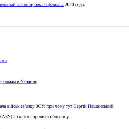
мельный законопроект 6 февраля
2020 года.
ями
еформам в Украине
ча військ зв’язку ЗСУ: при чому тут Сергій Пашинський
АБУ) 25 квітня провели обшуки у...