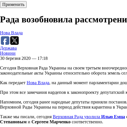
Рада возобновила рассмотрени
Нова Влада
Держава
Новини
30 березня 2020 — 17:18
Сегодня Верховная Рада Украины на своем третьем внеочередно
законодательные акты Украины относительно оборота земель сел
Как передает
Нова Влада
, на данный момент парламентарии дош
При этом все замечания нардепов к законопроекту депутатский 
Напомним, сегодня ранее народные депутаты приняли постанов
Верховной Рады Украины на период действия карантина в Украи
Также мы писали, сегодня
Верховная Рада уволила
Илью Емца
Степановым
и
Сергеем Марченко
соответственно.