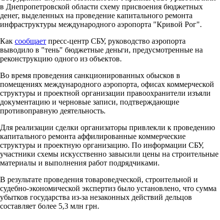
в Днепропетровской области схему присвоения бюджетных
денег, выделенных на проведение капитального ремонта
инфраструктуры международного аэропорта "Кривой Рог".
Как
сообщает
пресс-центр СБУ, руководство аэропорта
выводило в "тень" бюджетные деньги, предусмотренные на
реконструкцию одного из объектов.
Во время проведения санкционированных обысков в
помещениях международного аэропорта, офисах коммерческой
структуры и проектной организации правоохранители изъяли
документацию и черновые записи, подтверждающие
противоправную деятельность.
Для реализации сделки организаторы привлекли к проведению
капитального ремонта аффилированные коммерческие
структуры и проектную организацию. По информации СБУ,
участники схемы искусственно завысили цены на строительные
материалы и выполнения работ подрядчиками.
В результате проведения товароведческой, строительной и
судебно-экономической экспертиз было установлено, что сумма
убытков государства из-за незаконных действий дельцов
составляет более 5,3 млн грн.