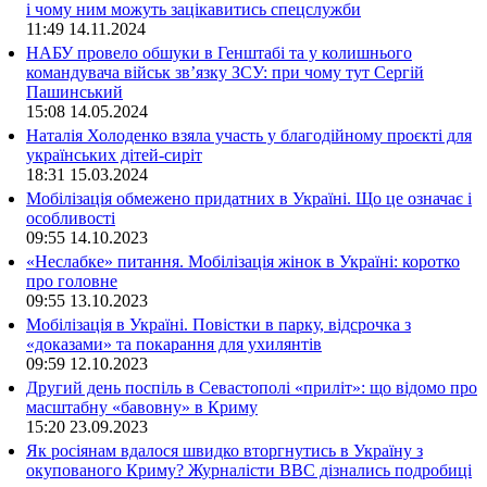
і чому ним можуть зацікавитись спецслужби
11:49
14.11.2024
НАБУ провело обшуки в Генштабі та у колишнього
командувача військ зв’язку ЗСУ: при чому тут Сергій
Пашинський
15:08
14.05.2024
Наталія Холоденко взяла участь у благодійному проєкті для
українських дітей-сиріт
18:31
15.03.2024
Мобілізація обмежено придатних в Україні. Що це означає і
особливості
09:55
14.10.2023
«Неслабке» питання. Мобілізація жінок в Україні: коротко
про головне
09:55
13.10.2023
Мобілізація в Україні. Повістки в парку, відсрочка з
«доказами» та покарання для ухилянтів
09:59
12.10.2023
Другий день поспіль в Севастополі «приліт»: що відомо про
масштабну «бавовну» в Криму
15:20
23.09.2023
Як росіянам вдалося швидко вторгнутись в Україну з
окупованого Криму? Журналісти ВВС дізнались подробиці