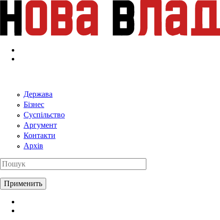
Перейти к основному содержанию
Держава
Бізнес
Суспільство
Аргумент
Контакти
Архів