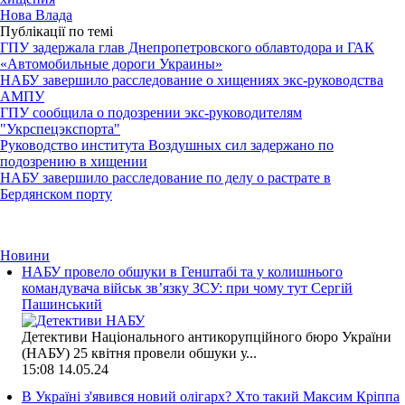
Нова Влада
Публікації по темі
ГПУ задержала глав Днепропетровского облавтодора и ГАК
«Автомобильные дороги Украины»
НАБУ завершило расследование о хищениях экс-руководства
АМПУ
ГПУ сообщила о подозрении экс-руководителям
"Укрспецэкспорта"
Руководство института Воздушных сил задержано по
подозрению в хищении
НАБУ завершило расследование по делу о растрате в
Бердянском порту
Новини
НАБУ провело обшуки в Генштабі та у колишнього
командувача військ зв’язку ЗСУ: при чому тут Сергій
Пашинський
Детективи Національного антикорупційного бюро України
(НАБУ) 25 квітня провели обшуки у...
15:08
14.05.24
В Україні з'явився новий олігарх? Хто такий Максим Кріппа