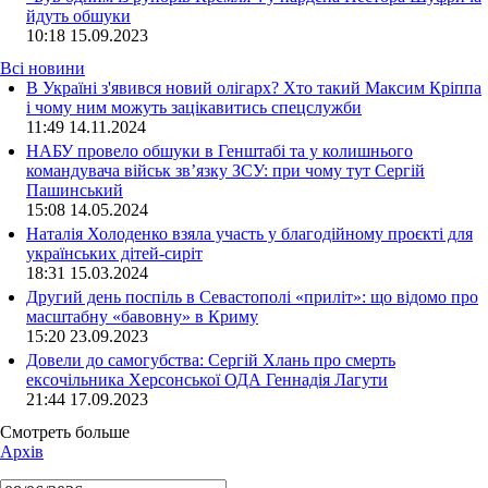
йдуть обшуки
10:18
15.09.2023
Всі новини
В Україні з'явився новий олігарх? Хто такий Максим Кріппа
і чому ним можуть зацікавитись спецслужби
11:49 14.11.2024
НАБУ провело обшуки в Генштабі та у колишнього
командувача військ зв’язку ЗСУ: при чому тут Сергій
Пашинський
15:08 14.05.2024
Наталія Холоденко взяла участь у благодійному проєкті для
українських дітей-сиріт
18:31 15.03.2024
Другий день поспіль в Севастополі «приліт»: що відомо про
масштабну «бавовну» в Криму
15:20 23.09.2023
Довели до самогубства: Сергій Хлань про смерть
ексочільника Херсонської ОДА Геннадія Лагути
21:44 17.09.2023
Смотреть больше
Архів