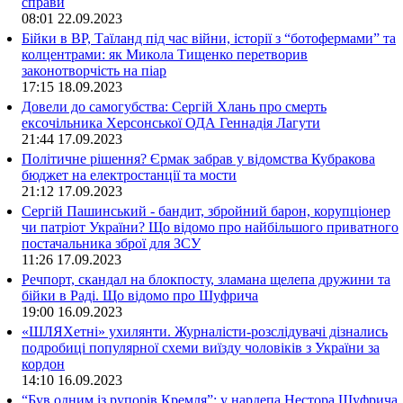
справи
08:01
22.09.2023
Бійки в ВР, Таїланд під час війни, історії з “ботофермами” та
колцентрами: як Микола Тищенко перетворив
законотворчість на піар
17:15
18.09.2023
Довели до самогубства: Сергій Хлань про смерть
ексочільника Херсонської ОДА Геннадія Лагути
21:44
17.09.2023
Політичне рішення? Єрмак забрав у відомства Кубракова
бюджет на електростанції та мости
21:12
17.09.2023
Сергій Пашинський - бандит, збройний барон, корупціонер
чи патріот України? Що відомо про найбільшого приватного
постачальника зброї для ЗСУ
11:26
17.09.2023
Речпорт, скандал на блокпосту, зламана щелепа дружини та
бійки в Раді. Що відомо про Шуфрича
19:00
16.09.2023
«ШЛЯХетні» ухилянти. Журналісти-розслідувачі дізнались
подробиці популярної схеми виїзду чоловіків з України за
кордон
14:10
16.09.2023
“Був одним із рупорів Кремля”: у нардепа Нестора Шуфрича