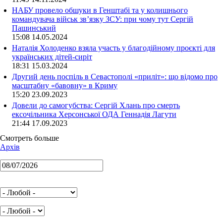
НАБУ провело обшуки в Генштабі та у колишнього
командувача військ зв’язку ЗСУ: при чому тут Сергій
Пашинський
15:08 14.05.2024
Наталія Холоденко взяла участь у благодійному проєкті для
українських дітей-сиріт
18:31 15.03.2024
Другий день поспіль в Севастополі «приліт»: що відомо про
масштабну «бавовну» в Криму
15:20 23.09.2023
Довели до самогубства: Сергій Хлань про смерть
ексочільника Херсонської ОДА Геннадія Лагути
21:44 17.09.2023
Смотреть больше
Архів