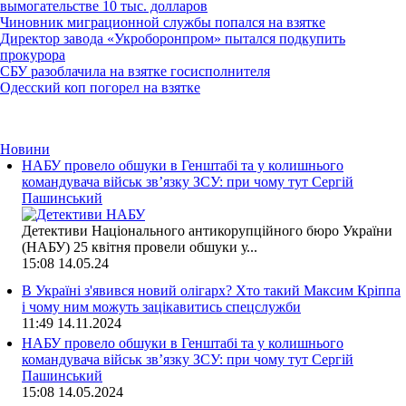
вымогательстве 10 тыс. долларов
Чиновник миграционной службы попался на взятке
Директор завода «Укроборонпром» пытался подкупить
прокурора
СБУ разоблачила на взятке госисполнителя
Одесский коп погорел на взятке
Новини
НАБУ провело обшуки в Генштабі та у колишнього
командувача військ зв’язку ЗСУ: при чому тут Сергій
Пашинський
Детективи Національного антикорупційного бюро України
(НАБУ) 25 квітня провели обшуки у...
15:08
14.05.24
В Україні з'явився новий олігарх? Хто такий Максим Кріппа
і чому ним можуть зацікавитись спецслужби
11:49
14.11.2024
НАБУ провело обшуки в Генштабі та у колишнього
командувача військ зв’язку ЗСУ: при чому тут Сергій
Пашинський
15:08
14.05.2024