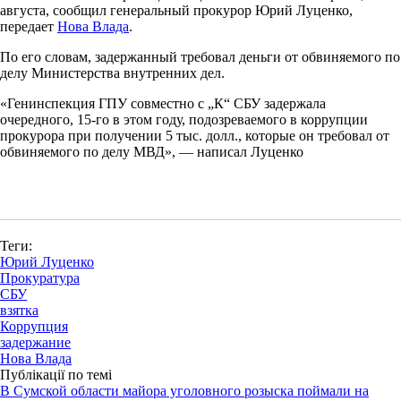
августа, сообщил генеральный прокурор Юрий Луценко,
передает
Нова Влада
.
По его словам, задержанный требовал деньги от обвиняемого по
делу Министерства внутренних дел.
«Генинспекция ГПУ совместно с „К“ СБУ задержала
очередного, 15-го в этом году, подозреваемого в коррупции
прокурора при получении 5 тыс. долл., которые он требовал от
обвиняемого по делу МВД», — написал Луценко
Теги:
Юрий Луценко
Прокуратура
СБУ
взятка
Коррупция
задержание
Нова Влада
Публікації по темі
В Сумской области майора уголовного розыска поймали на