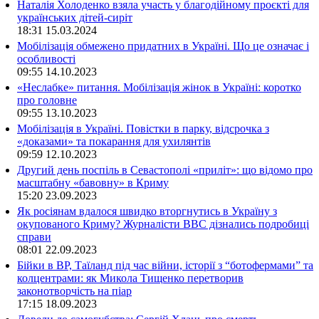
Наталія Холоденко взяла участь у благодійному проєкті для
українських дітей-сиріт
18:31
15.03.2024
Мобілізація обмежено придатних в Україні. Що це означає і
особливості
09:55
14.10.2023
«Неслабке» питання. Мобілізація жінок в Україні: коротко
про головне
09:55
13.10.2023
Мобілізація в Україні. Повістки в парку, відсрочка з
«доказами» та покарання для ухилянтів
09:59
12.10.2023
Другий день поспіль в Севастополі «приліт»: що відомо про
масштабну «бавовну» в Криму
15:20
23.09.2023
Як росіянам вдалося швидко вторгнутись в Україну з
окупованого Криму? Журналісти ВВС дізнались подробиці
справи
08:01
22.09.2023
Бійки в ВР, Таїланд під час війни, історії з “ботофермами” та
колцентрами: як Микола Тищенко перетворив
законотворчість на піар
17:15
18.09.2023