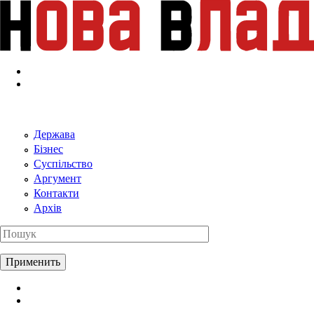
Перейти к основному содержанию
Держава
Бізнес
Суспільство
Аргумент
Контакти
Архів