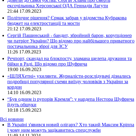
Довели до самогубства: Сергій Хлань про смерть
ексочільника Херсонської ОДА Геннадія Лагути
21:44
17.09.2023
Політичне рішення? Єрмак забрав у відомства Кубракова
бюджет на електростанції та мости
21:12
17.09.2023
Сергій Пашинський - бандит, збройний барон, корупціонер
чи патріот України? Що відомо про найбільшого приватного
постачальника зброї для ЗСУ
11:26
17.09.2023
Речпорт, скандал на блокпосту, зламана щелепа дружини та
бійки в Раді. Що відомо про Шуфрича
19:00
16.09.2023
«ШЛЯХетні» ухилянти. Журналісти-розслідувачі дізнались
подробиці популярної схеми виїзду чоловіків з України за
кордон
14:10
16.09.2023
“Був одним із рупорів Кремля”: у нардепа Нестора Шуфрича
йдуть обшуки
10:18
15.09.2023
Всі новини
В Україні з'явився новий олігарх? Хто такий Максим Кріппа
і чому ним можуть зацікавитись спецслужби
11:49 14.11.2024