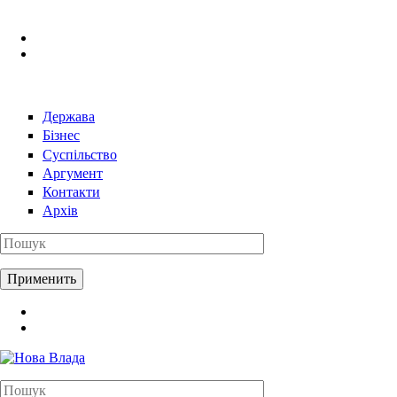
Перейти к основному содержанию
Держава
Бізнес
Суспільство
Аргумент
Контакти
Архів