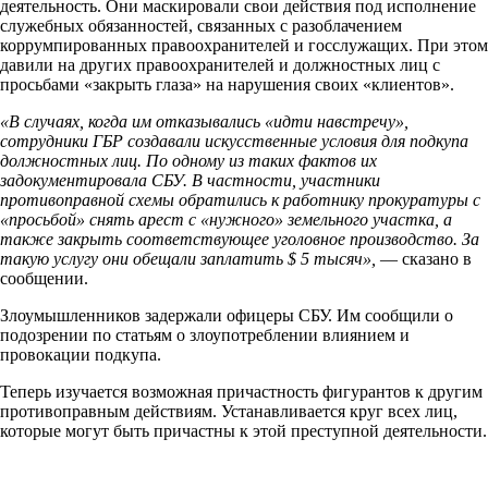
деятельность. Они маскировали свои действия под исполнение
служебных обязанностей, связанных с разоблачением
коррумпированных правоохранителей и госслужащих. При этом
давили на других правоохранителей и должностных лиц с
просьбами «закрыть глаза» на нарушения своих «клиентов».
«В случаях, когда им отказывались «идти навстречу»,
сотрудники ГБР создавали искусственные условия для подкупа
должностных лиц. По одному из таких фактов их
задокументировала СБУ. В частности, участники
противоправной схемы обратились к работнику прокуратуры с
«просьбой» снять арест с «нужного» земельного участка, а
также закрыть соответствующее уголовное производство. За
такую ​​услугу они обещали заплатить $ 5 тысяч»,
— сказано в
сообщении.
Злоумышленников задержали офицеры СБУ. Им сообщили о
подозрении по статьям о злоупотреблении влиянием и
провокации подкупа.
Теперь изучается возможная причастность фигурантов к другим
противоправным действиям. Устанавливается круг всех лиц,
которые могут быть причастны к этой преступной деятельности.