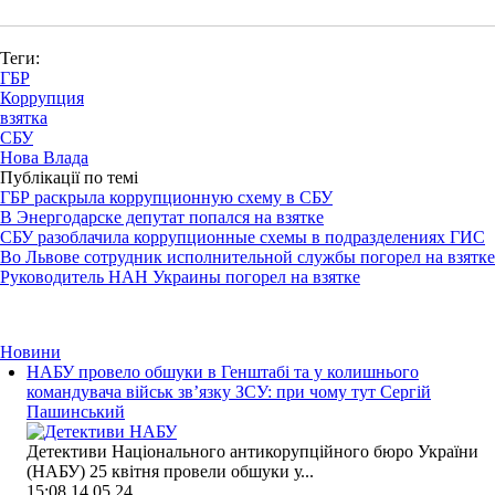
Теги:
ГБР
Коррупция
взятка
СБУ
Нова Влада
Публікації по темі
ГБР раскрыла коррупционную схему в СБУ
В Энергодарске депутат попался на взятке
СБУ разоблачила коррупционные схемы в подразделениях ГИС
Во Львове сотрудник исполнительной службы погорел на взятке
Руководитель НАН Украины погорел на взятке
Новини
НАБУ провело обшуки в Генштабі та у колишнього
командувача військ зв’язку ЗСУ: при чому тут Сергій
Пашинський
Детективи Національного антикорупційного бюро України
(НАБУ) 25 квітня провели обшуки у...
15:08
14.05.24