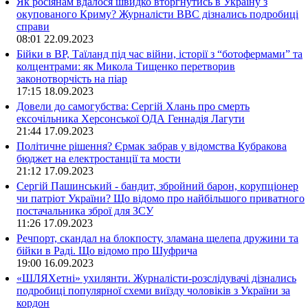
Як росіянам вдалося швидко вторгнутись в Україну з
окупованого Криму? Журналісти ВВС дізнались подробиці
справи
08:01
22.09.2023
Бійки в ВР, Таїланд під час війни, історії з “ботофермами” та
колцентрами: як Микола Тищенко перетворив
законотворчість на піар
17:15
18.09.2023
Довели до самогубства: Сергій Хлань про смерть
ексочільника Херсонської ОДА Геннадія Лагути
21:44
17.09.2023
Політичне рішення? Єрмак забрав у відомства Кубракова
бюджет на електростанції та мости
21:12
17.09.2023
Сергій Пашинський - бандит, збройний барон, корупціонер
чи патріот України? Що відомо про найбільшого приватного
постачальника зброї для ЗСУ
11:26
17.09.2023
Речпорт, скандал на блокпосту, зламана щелепа дружини та
бійки в Раді. Що відомо про Шуфрича
19:00
16.09.2023
«ШЛЯХетні» ухилянти. Журналісти-розслідувачі дізнались
подробиці популярної схеми виїзду чоловіків з України за
кордон