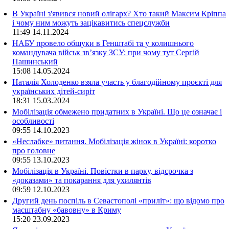
В Україні з'явився новий олігарх? Хто такий Максим Кріппа
і чому ним можуть зацікавитись спецслужби
11:49
14.11.2024
НАБУ провело обшуки в Генштабі та у колишнього
командувача військ зв’язку ЗСУ: при чому тут Сергій
Пашинський
15:08
14.05.2024
Наталія Холоденко взяла участь у благодійному проєкті для
українських дітей-сиріт
18:31
15.03.2024
Мобілізація обмежено придатних в Україні. Що це означає і
особливості
09:55
14.10.2023
«Неслабке» питання. Мобілізація жінок в Україні: коротко
про головне
09:55
13.10.2023
Мобілізація в Україні. Повістки в парку, відсрочка з
«доказами» та покарання для ухилянтів
09:59
12.10.2023
Другий день поспіль в Севастополі «приліт»: що відомо про
масштабну «бавовну» в Криму
15:20
23.09.2023