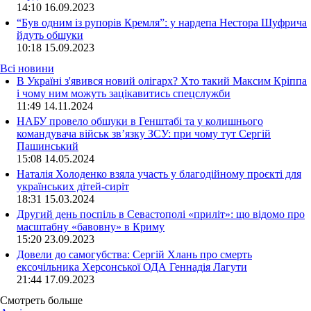
14:10
16.09.2023
“Був одним із рупорів Кремля”: у нардепа Нестора Шуфрича
йдуть обшуки
10:18
15.09.2023
Всі новини
В Україні з'явився новий олігарх? Хто такий Максим Кріппа
і чому ним можуть зацікавитись спецслужби
11:49 14.11.2024
НАБУ провело обшуки в Генштабі та у колишнього
командувача військ зв’язку ЗСУ: при чому тут Сергій
Пашинський
15:08 14.05.2024
Наталія Холоденко взяла участь у благодійному проєкті для
українських дітей-сиріт
18:31 15.03.2024
Другий день поспіль в Севастополі «приліт»: що відомо про
масштабну «бавовну» в Криму
15:20 23.09.2023
Довели до самогубства: Сергій Хлань про смерть
ексочільника Херсонської ОДА Геннадія Лагути
21:44 17.09.2023
Смотреть больше