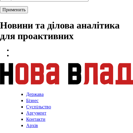
Новини та ділова аналітика
для проактивних
Держава
Бізнес
Суспільство
Аргумент
Контакти
Архів