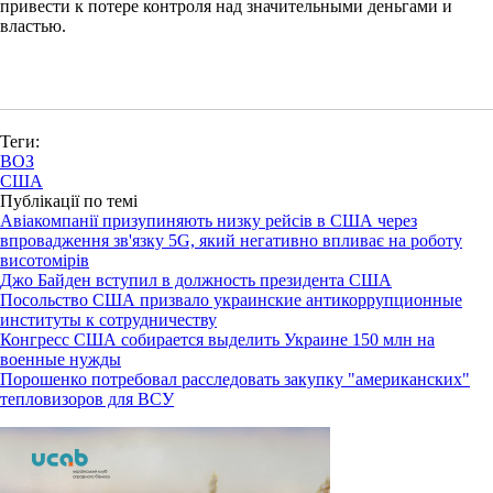
привести к потере контроля над значительными деньгами и
властью.
Теги:
ВОЗ
США
Публікації по темі
Авіакомпанії призупиняють низку рейсів в США через
впровадження зв'язку 5G, який негативно впливає на роботу
висотомірів
Джо Байден вступил в должность президента США
Посольство США призвало украинские антикоррупционные
институты к сотрудничеству
Конгресс США собирается выделить Украине 150 млн на
военные нужды
Порошенко потребовал расследовать закупку "американских"
тепловизоров для ВСУ