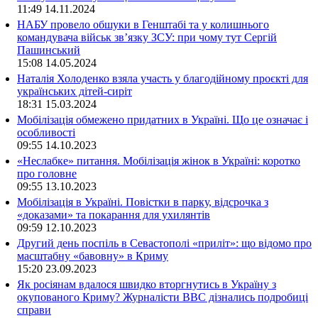
11:49
14.11.2024
НАБУ провело обшуки в Генштабі та у колишнього
командувача військ зв’язку ЗСУ: при чому тут Сергій
Пашинський
15:08
14.05.2024
Наталія Холоденко взяла участь у благодійному проєкті для
українських дітей-сиріт
18:31
15.03.2024
Мобілізація обмежено придатних в Україні. Що це означає і
особливості
09:55
14.10.2023
«Неслабке» питання. Мобілізація жінок в Україні: коротко
про головне
09:55
13.10.2023
Мобілізація в Україні. Повістки в парку, відсрочка з
«доказами» та покарання для ухилянтів
09:59
12.10.2023
Другий день поспіль в Севастополі «приліт»: що відомо про
масштабну «бавовну» в Криму
15:20
23.09.2023
Як росіянам вдалося швидко вторгнутись в Україну з
окупованого Криму? Журналісти ВВС дізнались подробиці
справи