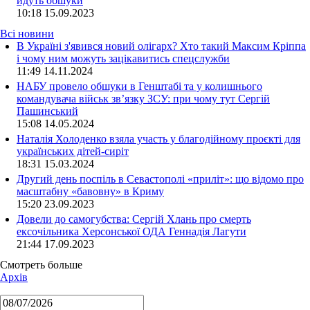
йдуть обшуки
10:18
15.09.2023
Всі новини
В Україні з'явився новий олігарх? Хто такий Максим Кріппа
і чому ним можуть зацікавитись спецслужби
11:49 14.11.2024
НАБУ провело обшуки в Генштабі та у колишнього
командувача військ зв’язку ЗСУ: при чому тут Сергій
Пашинський
15:08 14.05.2024
Наталія Холоденко взяла участь у благодійному проєкті для
українських дітей-сиріт
18:31 15.03.2024
Другий день поспіль в Севастополі «приліт»: що відомо про
масштабну «бавовну» в Криму
15:20 23.09.2023
Довели до самогубства: Сергій Хлань про смерть
ексочільника Херсонської ОДА Геннадія Лагути
21:44 17.09.2023
Смотреть больше
Архів