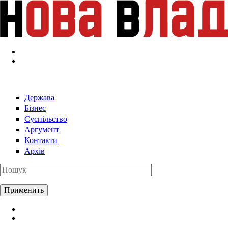
Перейти к основному содержанию
Держава
Бізнес
Суспільство
Аргумент
Контакти
Архів