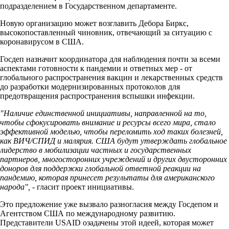
подразделением в Государственном департаменте.
Новую организацию может возглавить Дебора Биркс,
высокопоставленный чиновник, отвечающий за ситуацию с
коронавирусом в США.
Госдеп назначит координатора для наблюдения почти за всеми
аспектами готовности к пандемии и ответных мер - от
глобального распространения вакцин и лекарственных средств
до разработки модернизированных протоколов для
предотвращения распространения вспышки инфекции.
"Наличие единственной инициативы, направленной на то,
чтобы сфокусировать внимание и ресурсы всего мира, стало
эффективной моделью, чтобы переломить ход таких болезней,
как ВИЧ/СПИД и малярия. США будут утверждать глобальное
лидерство в мобилизации частных и государственных
партнеров, многосторонних учреждений и других двусторонних
доноров для поддержки глобальной ответной реакции на
пандемию, которая принесет результаты для американского
народа",
- гласит проект инициативы.
Это предложение уже вызвало разногласия между Госдепом и
Агентством США по международному развитию.
Представители USAID озадачены этой идеей, которая может