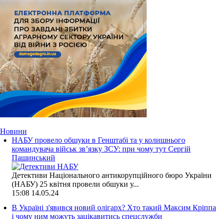
Новини
НАБУ провело обшуки в Генштабі та у колишнього
командувача військ зв’язку ЗСУ: при чому тут Сергій
Пашинський
Детективи Національного антикорупційного бюро України
(НАБУ) 25 квітня провели обшуки у...
15:08
14.05.24
В Україні з'явився новий олігарх? Хто такий Максим Кріппа
і чому ним можуть зацікавитись спецслужби