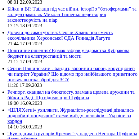
08:01
22.09.2023
Бійки в ВР, Таїланд під час війни, історії з “ботофермами” та
колцентрами: як Микола Тищенко перетворив
законотворчість на піар
17:15
18.09.2023
Довели до самогубства: Сергій Хлань про смерть
ексочільника Херсонської ОДА Геннадія Лагути
21:44
17.09.2023
Політичне рішення? Єрмак забрав у відомства Кубракова
бюджет на електростанції та мости
21:12
17.09.2023
Сергій Пашинський - бандит, збройний барон, корупціонер
чи патріот України? Що відомо про найбільшого приватного
постачальника зброї для ЗСУ
11:26
17.09.2023
Речпорт, скандал на блокпосту, зламана щелепа дружини та
бійки в Раді. Що відомо про Шуфрича
19:00
16.09.2023
«ШЛЯХетні» ухилянти. Журналісти-розслідувачі дізнались
подробиці популярної схеми виїзду чоловіків з України за
кордон
14:10
16.09.2023
“Був одним із рупорів Кремля”: у нардепа Нестора Шуфрича