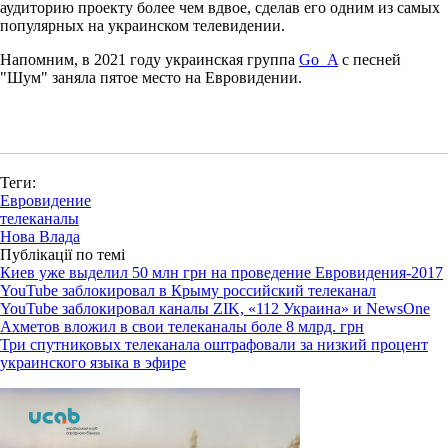
аудиторию проекту более чем вдвое, сделав его одним из самых
популярных на украинском телевидении.
Напомним, в 2021 году украинская группа
Go_A
с песней
"Шум" заняла пятое место на Евровидении.
Теги:
Евровидение
телеканалы
Нова Влада
Публікації по темі
Киев уже выделил 50 млн грн на проведение Евровидения-2017
YouTube заблокировал в Крыму российский телеканал
YouTube заблокировал каналы ZIK, «112 Украина» и NewsOne
Ахметов вложил в свои телеканалы боле 8 млрд. грн
Три спутниковых телеканала оштрафовали за низкий процент
украинского языка в эфире