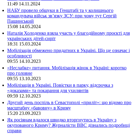
11:49
14.11.2024
НАБУ провело обшуки в Генштабі та у колишнього
командувача військ зв’язку ЗСУ: при чому тут Сергій
Пашинський
15:08
14.05.2024
Наталія Холоденко взяла участь у благодійному проєкті для
українських дітей-сиріт
18:31
15.03.2024
Мобілізація обмежено придатних в Україні. Що це означає і
особливості
09:55
14.10.2023
«Неслабке» питання. Мобілізація жінок в Україні: коротко
про головне
09:55
13.10.2023
Мобілізація в Україні. Повістки в парку, відсрочка з
«доказами» та покарання для ухилянтів
09:59
12.10.2023
Другий день поспіль в Севастополі «приліт»: що відомо про
масштабну «бавовну» в Криму
15:20
23.09.2023
Як росіянам вдалося швидко вторгнутись в Україну з
окупованого Криму? Журналісти ВВС дізнались подробиці
справи