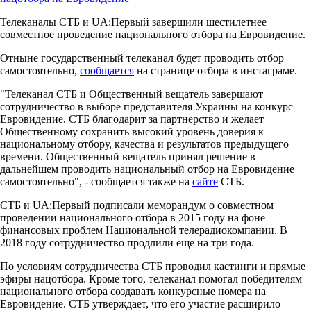
Телеканалы СТБ и UA:Первый завершили шестилетнее
совместное проведение национального отбора на Евровидение.
Отныне государственный телеканал будет проводить отбор
самостоятельно,
сообщается
на странице отбора в инстаграме.
"Телеканал СТБ и Общественный вещатель завершают
сотрудничество в выборе представителя Украины на конкурс
Евровидение. СТБ благодарит за партнерство и желает
Общественному сохранить высокий уровень доверия к
национальному отбору, качества и результатов предыдущего
времени. Общественный вещатель принял решение в
дальнейшем проводить национальный отбор на Евровидение
самостоятельно", - сообщается также на
сайте
СТБ.
СТБ и UA:Первый подписали меморандум о совместном
проведении национального отбора в 2015 году на фоне
финансовых проблем Национальной телерадиокомпании. В
2018 году сотрудничество продлили еще на три года.
По условиям сотрудничества СТБ проводил кастинги и прямые
эфиры нацотбора. Кроме того, телеканал помогал победителям
национального отбора создавать конкурсные номера на
Евровидение. СТБ утверждает, что его участие расширило