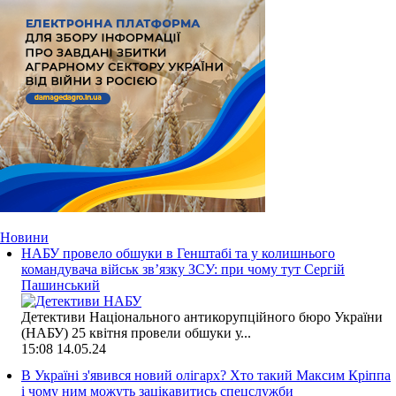
Новини
НАБУ провело обшуки в Генштабі та у колишнього
командувача військ зв’язку ЗСУ: при чому тут Сергій
Пашинський
Детективи Національного антикорупційного бюро України
(НАБУ) 25 квітня провели обшуки у...
15:08
14.05.24
В Україні з'явився новий олігарх? Хто такий Максим Кріппа
і чому ним можуть зацікавитись спецслужби