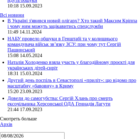
йдуть обшуки
10:18
15.09.2023
Всі новини
В Україні з'явився новий олігарх? Хто такий Максим Кріппа
і чому ним можуть зацікавитись спецслужби
11:49 14.11.2024
НАБУ провело обшуки в Генштабі та у колишнього
командувача військ зв’язку ЗСУ: при чому тут Сергій
Пашинський
15:08 14.05.2024
Наталія Холоденко взяла участь у благодійному проєкті для
українських дітей-сиріт
18:31 15.03.2024
Другий день поспіль в Севастополі «приліт»: що відомо про
масштабну «бавовну» в Криму
15:20 23.09.2023
Довели до самогубства: Сергій Хлань про смерть
ексочільника Херсонської ОДА Геннадія Лагути
21:44 17.09.2023
Смотреть больше
Архів