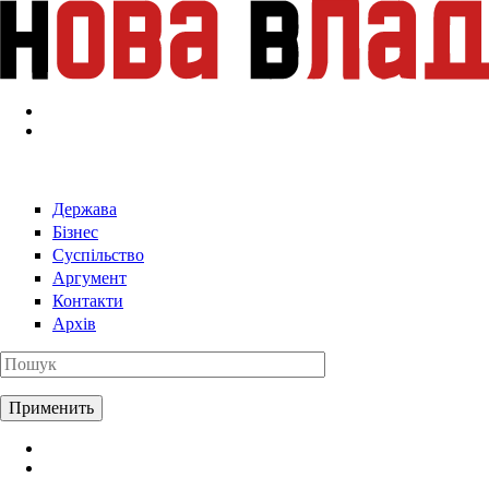
Перейти к основному содержанию
Держава
Бізнес
Суспільство
Аргумент
Контакти
Архів