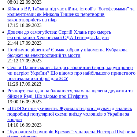
08:01
22.09.2023
Бійки в ВР, Таїланд під час війни, історії з “ботофермами” та
колцентрами: як Микола Тищенко перетворив
законотворчість на піар
17:15
18.09.2023
Довели до самогубства: Сергій Хлань про смерть
ексочільника Херсонської ОДА Геннадія Лагути
21:44
17.09.2023
Політичне рішення? Єрмак забрав у відомства Кубракова
бюджет на електростанції та мости
21:12
17.09.2023
Сергій Пашинський - бандит, збройний барон, корупціонер
чи патріот України? Що відомо про найбільшого приватного
постачальника зброї для ЗСУ
11:26
17.09.2023
Речпорт, скандал на блокпосту, зламана щелепа дружини та
бійки в Раді. Що відомо про Шуфрича
19:00
16.09.2023
«ШЛЯХетні» ухилянти. Журналісти-розслідувачі дізнались
подробиці популярної схеми виїзду чоловіків з України за
кордон
14:10
16.09.2023
“Був одним із рупорів Кремля”: у нардепа Нестора Шуфрича