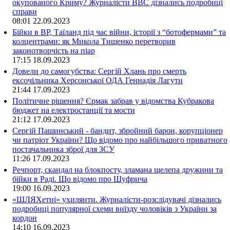
окупованого Криму? Журналісти ВВС дізнались подробиці
справи
08:01
22.09.2023
Бійки в ВР, Таїланд під час війни, історії з “ботофермами” та
колцентрами: як Микола Тищенко перетворив
законотворчість на піар
17:15
18.09.2023
Довели до самогубства: Сергій Хлань про смерть
ексочільника Херсонської ОДА Геннадія Лагути
21:44
17.09.2023
Політичне рішення? Єрмак забрав у відомства Кубракова
бюджет на електростанції та мости
21:12
17.09.2023
Сергій Пашинський - бандит, збройний барон, корупціонер
чи патріот України? Що відомо про найбільшого приватного
постачальника зброї для ЗСУ
11:26
17.09.2023
Речпорт, скандал на блокпосту, зламана щелепа дружини та
бійки в Раді. Що відомо про Шуфрича
19:00
16.09.2023
«ШЛЯХетні» ухилянти. Журналісти-розслідувачі дізнались
подробиці популярної схеми виїзду чоловіків з України за
кордон
14:10
16.09.2023