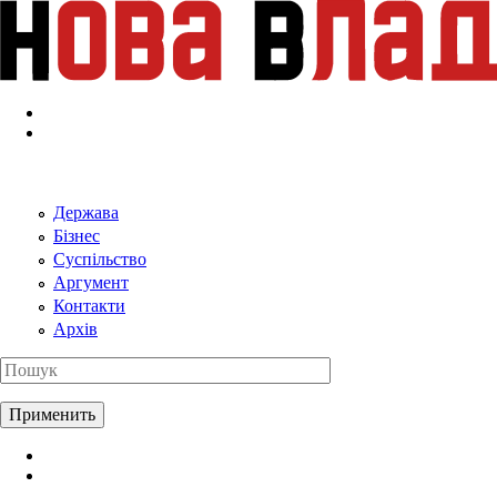
Перейти к основному содержанию
Держава
Бізнес
Суспільство
Аргумент
Контакти
Архів