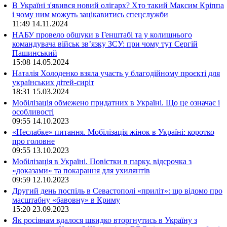
В Україні з'явився новий олігарх? Хто такий Максим Кріппа
і чому ним можуть зацікавитись спецслужби
11:49
14.11.2024
НАБУ провело обшуки в Генштабі та у колишнього
командувача військ зв’язку ЗСУ: при чому тут Сергій
Пашинський
15:08
14.05.2024
Наталія Холоденко взяла участь у благодійному проєкті для
українських дітей-сиріт
18:31
15.03.2024
Мобілізація обмежено придатних в Україні. Що це означає і
особливості
09:55
14.10.2023
«Неслабке» питання. Мобілізація жінок в Україні: коротко
про головне
09:55
13.10.2023
Мобілізація в Україні. Повістки в парку, відсрочка з
«доказами» та покарання для ухилянтів
09:59
12.10.2023
Другий день поспіль в Севастополі «приліт»: що відомо про
масштабну «бавовну» в Криму
15:20
23.09.2023
Як росіянам вдалося швидко вторгнутись в Україну з