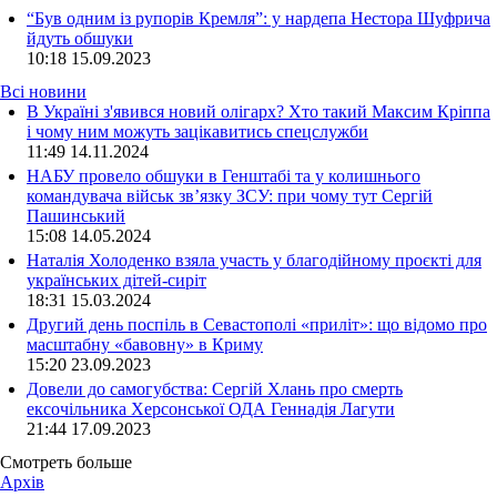
“Був одним із рупорів Кремля”: у нардепа Нестора Шуфрича
йдуть обшуки
10:18
15.09.2023
Всі новини
В Україні з'явився новий олігарх? Хто такий Максим Кріппа
і чому ним можуть зацікавитись спецслужби
11:49 14.11.2024
НАБУ провело обшуки в Генштабі та у колишнього
командувача військ зв’язку ЗСУ: при чому тут Сергій
Пашинський
15:08 14.05.2024
Наталія Холоденко взяла участь у благодійному проєкті для
українських дітей-сиріт
18:31 15.03.2024
Другий день поспіль в Севастополі «приліт»: що відомо про
масштабну «бавовну» в Криму
15:20 23.09.2023
Довели до самогубства: Сергій Хлань про смерть
ексочільника Херсонської ОДА Геннадія Лагути
21:44 17.09.2023
Смотреть больше
Архів