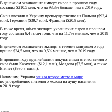
В денежном эквиваленте импорт сыров в прошлом году
составил $210,5 млн, что на 93,3% больше, чем в 2019 году.
Сыры ввозили в Украину преимущественно из Польши ($92,4
млн), Германии ($39,7 млн), Франции ($20,8 млн).
В то же время, объем экспорта украинских сыров в прошлом
году составил 6,4 тысяч тонн, что на 11,7% меньше, чем в 2019
году.
В денежном эквиваленте экспорт в течение минувшего года
принес $24,5 млн, что на 9,5% меньше, чем в 2019 году.
В прошлом году крупнейшими покупателями отечественного
сыра были Казахстан ($12,1 млн), Молдова ($7,5 млн), а также
Египет ($986,8 тысяч).
Напомним, Украина
заняла второе место в мире
по употреблению питьевого молока на душу населения
в 2019 году.