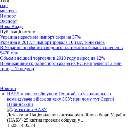
Теги:
сыр
молочка
Импорт
Экспорт
Нова Влада
Публікації по темі
Украина нарастила импорт сыра на 37%
Украина в 2017. г импортировала 10 тыс. тонн сыра
В Украине профицит сводного платежного баланса оценен в
$470 млн
Объем внешней торговли в 2018 году вырос на 12%
В ближайшие годы экспорт сахара из ЕС не превысит 2 млн
тонн, - Укрцукор
Новини
НАБУ провело обшуки в Генштабі та у колишнього
командувача військ зв’язку ЗСУ: при чому тут Сергій
Пашинський
Детективи Національного антикорупційного бюро України
(НАБУ) 25 квітня провели обшуки у...
15:08
14.05.24