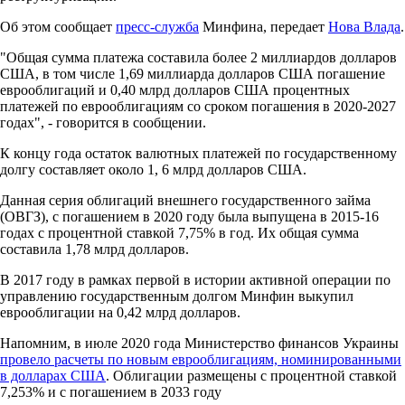
Об этом сообщает
пресс-служба
Минфина, передает
Нова Влада
.
"Общая сумма платежа составила более 2 миллиардов долларов
США, в том числе 1,69 миллиарда долларов США погашение
еврооблигаций и 0,40 млрд долларов США процентных
платежей по еврооблигациям со сроком погашения в 2020-2027
годах", - говорится в сообщении.
К концу года остаток валютных платежей по государственному
долгу составляет около 1, 6 млрд долларов США.
Данная серия облигаций внешнего государственного займа
(ОВГЗ), с погашением в 2020 году была выпущена в ​​2015-16
годах с процентной ставкой 7,75% в год. Их общая сумма
составила 1,78 млрд долларов.
В 2017 году в рамках первой в истории активной операции по
управлению государственным долгом Минфин выкупил
еврооблигации на 0,42 млрд долларов.
Напомним, в июле 2020 года Министерство финансов Украины
провело расчеты по новым еврооблигациям, номинированными
в долларах США
. Облигации размещены с процентной ставкой
7,253% и с погашением в 2033 году