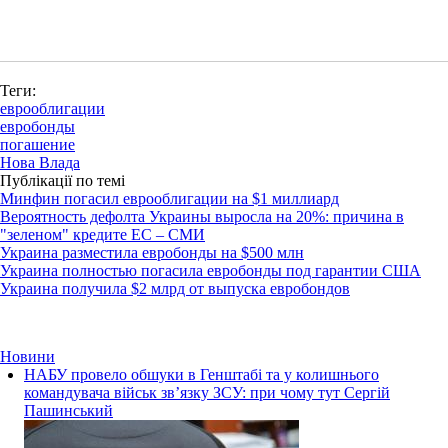
Теги:
еврооблигации
евробонды
погашение
Нова Влада
Публікації по темі
Минфин погасил еврооблигации на $1 миллиард
Вероятность дефолта Украины выросла на 20%: причина в
"зеленом" кредите ЕС – СМИ
Украина разместила евробонды на $500 млн
Украина полностью погасила евробонды под гарантии США
Украина получила $2 млрд от выпуска евробондов
Новини
НАБУ провело обшуки в Генштабі та у колишнього
командувача військ зв’язку ЗСУ: при чому тут Сергій
Пашинський