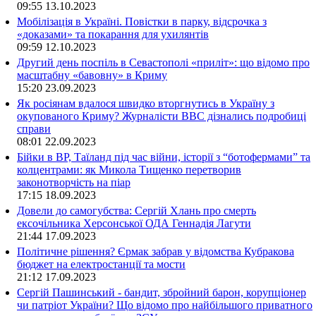
09:55
13.10.2023
Мобілізація в Україні. Повістки в парку, відсрочка з
«доказами» та покарання для ухилянтів
09:59
12.10.2023
Другий день поспіль в Севастополі «приліт»: що відомо про
масштабну «бавовну» в Криму
15:20
23.09.2023
Як росіянам вдалося швидко вторгнутись в Україну з
окупованого Криму? Журналісти ВВС дізнались подробиці
справи
08:01
22.09.2023
Бійки в ВР, Таїланд під час війни, історії з “ботофермами” та
колцентрами: як Микола Тищенко перетворив
законотворчість на піар
17:15
18.09.2023
Довели до самогубства: Сергій Хлань про смерть
ексочільника Херсонської ОДА Геннадія Лагути
21:44
17.09.2023
Політичне рішення? Єрмак забрав у відомства Кубракова
бюджет на електростанції та мости
21:12
17.09.2023
Сергій Пашинський - бандит, збройний барон, корупціонер
чи патріот України? Що відомо про найбільшого приватного