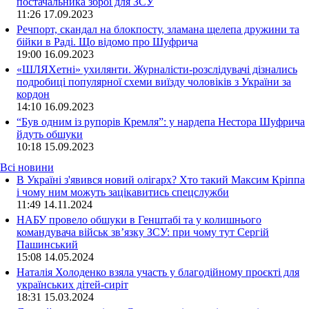
постачальника зброї для ЗСУ
11:26
17.09.2023
Речпорт, скандал на блокпосту, зламана щелепа дружини та
бійки в Раді. Що відомо про Шуфрича
19:00
16.09.2023
«ШЛЯХетні» ухилянти. Журналісти-розслідувачі дізнались
подробиці популярної схеми виїзду чоловіків з України за
кордон
14:10
16.09.2023
“Був одним із рупорів Кремля”: у нардепа Нестора Шуфрича
йдуть обшуки
10:18
15.09.2023
Всі новини
В Україні з'явився новий олігарх? Хто такий Максим Кріппа
і чому ним можуть зацікавитись спецслужби
11:49 14.11.2024
НАБУ провело обшуки в Генштабі та у колишнього
командувача військ зв’язку ЗСУ: при чому тут Сергій
Пашинський
15:08 14.05.2024
Наталія Холоденко взяла участь у благодійному проєкті для
українських дітей-сиріт
18:31 15.03.2024