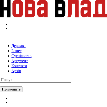
Перейти к основному содержанию
Держава
Бізнес
Суспільство
Аргумент
Контакти
Архів