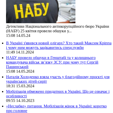
Детективи Національного антикорупційного бюро України
(НАБУ) 25 квітня провели обшуки у...
15:08
14.05.24
В Україні з'явився новий олігарх? Хто такий Максим Кріппа
і чому ним можуть зацікавитись спецслужби
11:49
14.11.2024
НАБУ провело обшуки в Генштабі та у колишнього
командувача військ зв’язку ЗСУ: при чому тут Сергій
Пашинський
15:08
14.05.2024
Наталія Холоденко взяла участь у благодійному проєкті для
українських дітей-сиріт
18:31
15.03.2024
Мобілізація обмежено придатних в Україні. Що це означає і
особливості
09:55
14.10.2023
«Неслабке» питання. Мобілізація жінок в Україні: коротко
про головне