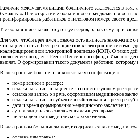
Различие между двумя видами больничного заключается в том, ч
бумажную. При открытии е-больничного врач должен вносить в 
проинформировать работников о налоговом номере своего пред
У е-больничного также отсутствует серия, однако ему присваив
Для того, чтобы врач имел возможность выписать заключение о
что пациент есть в Реестре пациентов в электронной системе зд
квалифицированной электронной подписью (КЭП). О таких дейст
заключение попадает в Реестр Пенсионного фонда. Именно здес
выплат. О формировании такого документа работник, которому
В электронный больничный вносят такую информацию:
номер записи в реестре;
ссылка на запись о пациенте в соответствующем реестре с
ссылка на запись о враче, оформившем медицинское заклю
ссылка на запись о субъекте хозяйствования в реестре суб
дата и время формирования медицинского заключения;
суть медицинского заключения лечащего врача;
период действия медицинского заключения.
В электронном больничном могут содержаться такие медзаключ
болезнь или травма;