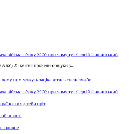
ча військ зв’язку ЗСУ: при чому тут Сергій Пашинський
АБУ) 25 квітня провели обшуки у...
 і чому ним можуть зацікавитись спецслужби
ча військ зв’язку ЗСУ: при чому тут Сергій Пашинський
країнських дітей-сиріт
особливості
о головне