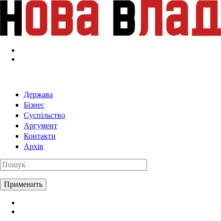
Перейти к основному содержанию
Держава
Бізнес
Суспільство
Аргумент
Контакти
Архів