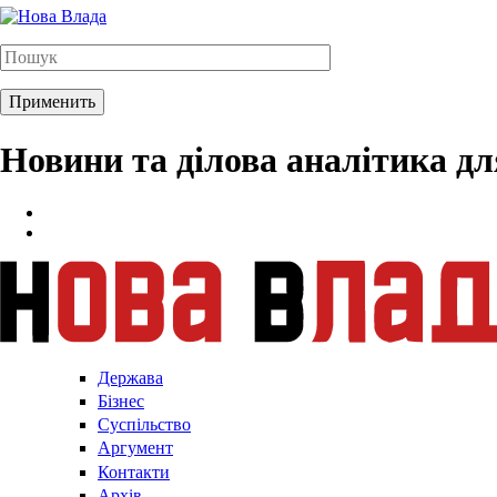
Новини та ділова аналітика д
Держава
Бізнес
Суспільство
Аргумент
Контакти
Архів