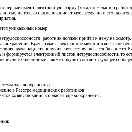
то первые имеют электронную форму (хотя, по желанию работода
систему не только наименование страхователя, но и его налого
приятия.
ается уникальный номер.
 нетрудоспособности, работник должен прийти к нему на осмотр
равоохранения. Врач создает электронное медицинское заключени
виях врача пациент получит соответствующее сообщение от E-he
ь и формируется электронный листок нетрудоспособности, то ес
 выписан е-больничный, также получит соответствующее сообще
истемы здравоохранения;
чение в Реестре медицинских работников;
ъектов хозяйствования в области здравоохранения;
ения: