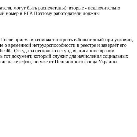
теля, могут быть распечатаны), вторые - исключительно
вый номер в ЕГР. Поэтому работодатели должны
. После приема врач может открыть е-больничный при условии,
е о временной нетрудоспособности в реестре и заверяет его
alth. Оттуда за несколько секунд выписанное врачом
ть тот документ, который служит для начисления социальных
ние на телефон, но уже от Пенсионного фонда Украины.