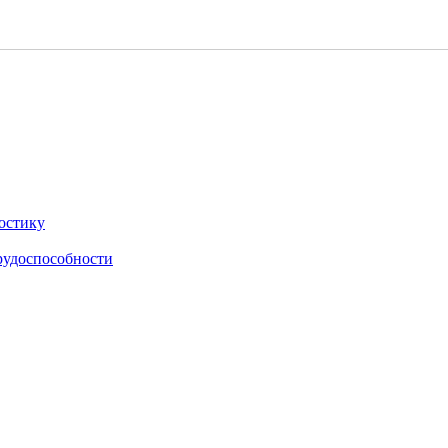
остику
рудоспособности