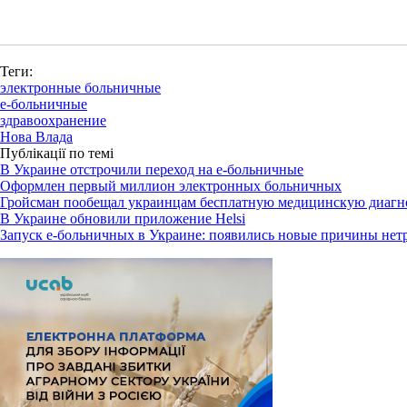
Теги:
электронные больничные
е-больничные
здравоохранение
Нова Влада
Публікації по темі
В Украине отстрочили переход на е-больничные
Оформлен первый миллион электронных больничных
Гройсман пообещал украинцам бесплатную медицинскую диагн
В Украине обновили приложение Helsi
Запуск е-больничных в Украине: появились новые причины нет