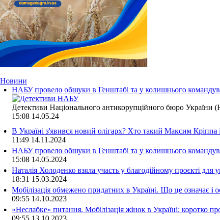
Новини
НАБУ провело обшуки в Генштабі та у колишнього командува
Детективи Національного антикорупційного бюро України (Н
15:08
14.05.24
В Україні з'явився новий олігарх? Хто такий Максим Кріппа
11:49
14.11.2024
НАБУ провело обшуки в Генштабі та у колишнього командува
15:08
14.05.2024
Наталія Холоденко взяла участь у благодійному проєкті для у
18:31
15.03.2024
Мобілізація обмежено придатних в Україні. Що це означає і 
09:55
14.10.2023
«Неслабке» питання. Мобілізація жінок в Україні: коротко пр
09:55
13.10.2023