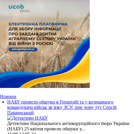
Новини
НАБУ провело обшуки в Генштабі та у колишнього
командувача військ зв’язку ЗСУ: при чому тут Сергій
Пашинський
Детективи Національного антикорупційного бюро України
(НАБУ) 25 квітня провели обшуки у...