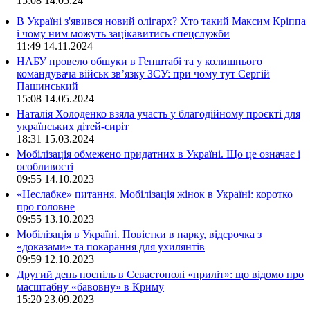
15:08
14.05.24
В Україні з'явився новий олігарх? Хто такий Максим Кріппа
і чому ним можуть зацікавитись спецслужби
11:49
14.11.2024
НАБУ провело обшуки в Генштабі та у колишнього
командувача військ зв’язку ЗСУ: при чому тут Сергій
Пашинський
15:08
14.05.2024
Наталія Холоденко взяла участь у благодійному проєкті для
українських дітей-сиріт
18:31
15.03.2024
Мобілізація обмежено придатних в Україні. Що це означає і
особливості
09:55
14.10.2023
«Неслабке» питання. Мобілізація жінок в Україні: коротко
про головне
09:55
13.10.2023
Мобілізація в Україні. Повістки в парку, відсрочка з
«доказами» та покарання для ухилянтів
09:59
12.10.2023
Другий день поспіль в Севастополі «приліт»: що відомо про
масштабну «бавовну» в Криму
15:20
23.09.2023