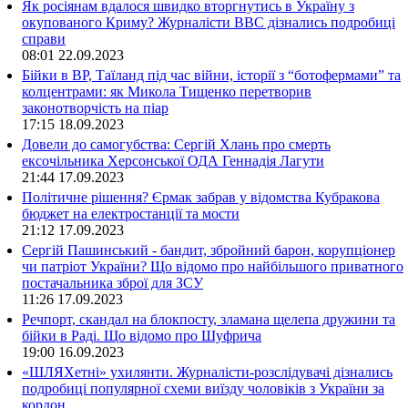
Як росіянам вдалося швидко вторгнутись в Україну з
окупованого Криму? Журналісти ВВС дізнались подробиці
справи
08:01
22.09.2023
Бійки в ВР, Таїланд під час війни, історії з “ботофермами” та
колцентрами: як Микола Тищенко перетворив
законотворчість на піар
17:15
18.09.2023
Довели до самогубства: Сергій Хлань про смерть
ексочільника Херсонської ОДА Геннадія Лагути
21:44
17.09.2023
Політичне рішення? Єрмак забрав у відомства Кубракова
бюджет на електростанції та мости
21:12
17.09.2023
Сергій Пашинський - бандит, збройний барон, корупціонер
чи патріот України? Що відомо про найбільшого приватного
постачальника зброї для ЗСУ
11:26
17.09.2023
Речпорт, скандал на блокпосту, зламана щелепа дружини та
бійки в Раді. Що відомо про Шуфрича
19:00
16.09.2023
«ШЛЯХетні» ухилянти. Журналісти-розслідувачі дізнались
подробиці популярної схеми виїзду чоловіків з України за
кордон