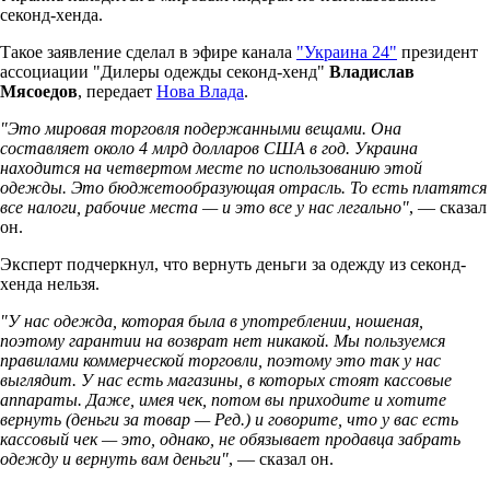
секонд-хенда.
Такое заявление сделал в эфире канала
"Украина 24"
президент
ассоциации "Дилеры одежды секонд-хенд"
Владислав
Мясоедов
, передает
Нова Влада
.
"Это мировая торговля подержанными вещами. Она
составляет около 4 млрд долларов США в год. Украина
находится на четвертом месте по использованию этой
одежды. Это бюджетообразующая отрасль. То есть платятся
все налоги, рабочие места — и это все у нас легально"
, — сказал
он.
Эксперт подчеркнул, что вернуть деньги за одежду из секонд-
хенда нельзя.
"У нас одежда, которая была в употреблении, ношеная,
поэтому гарантии на возврат нет никакой. Мы пользуемся
правилами коммерческой торговли, поэтому это так у нас
выглядит. У нас есть магазины, в которых стоят кассовые
аппараты. Даже, имея чек, потом вы приходите и хотите
вернуть (деньги за товар — Ред.) и говорите, что у вас есть
кассовый чек — это, однако, не обязывает продавца забрать
одежду и вернуть вам деньги"
, — сказал он.