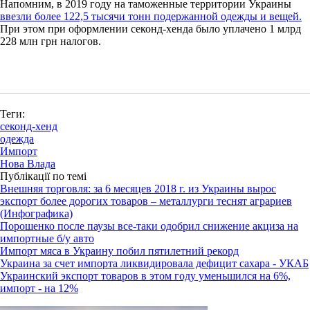
Напомним, в 2019 году на таможенные территории Украины
ввезли более 122,5 тысячи тонн подержанной одежды и вещей.
При этом при оформлении секонд-хенда было уплачено 1 млрд
228 млн грн налогов.
Теги:
секонд-хенд
одежда
Импорт
Нова Влада
Публікації по темі
Внешняя торговля: за 6 месяцев 2018 г. из Украины вырос
экспорт более дорогих товаров – металлурги теснят аграриев
(Инфографика)
Порошенко после паузы все-таки одобрил снижение акциза на
импортные б/у авто
Импорт мяса в Украину побил пятилетний рекорд
Украина за счет импорта ликвидировала дефицит сахара - УКАБ
Украинский экспорт товаров в этом году уменьшился на 6%,
импорт - на 12%