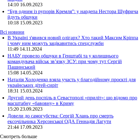
14:10
16.09.2023
“Був одним із рупорів Кремля”: у нардепа Нестора Шуфрича
йдуть обшуки
10:18
15.09.2023
Всі новини
В Україні з'явився новий олігарх? Хто такий Максим Кріппа
і чому ним можуть зацікавитись спецслужби
11:49 14.11.2024
НАБУ провело обшуки в Генштабі та у колишнього
командувача військ зв’язку ЗСУ: при чому тут Сергій
Пашинський
15:08 14.05.2024
Наталія Холоденко взяла участь у благодійному проєкті для
українських дітей-сиріт
18:31 15.03.2024
Другий день поспіль в Севастополі «приліт»: що відомо про
масштабну «бавовну» в Криму
15:20 23.09.2023
Довели до самогубства: Сергій Хлань про смерть
ексочільника Херсонської ОДА Геннадія Лагути
21:44 17.09.2023
Смотреть больше