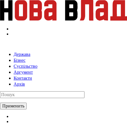
Перейти к основному содержанию
Держава
Бізнес
Суспільство
Аргумент
Контакти
Архів