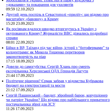
Мобілізація в Україні. Повістки в парку, відсрочка з
«доказами» та покарання для ухилянтів
09:59
12.10.2023
Другий день поспіль в Севастополі «приліт»: що відомо про
масштабну «бавовну» в Криму
15:20
23.09.2023
Як росіянам вдалося швидко вторгнутись в Україну з
окупованого Криму? Журналісти ВВС дізнались подробиці
справи
08:01
22.09.2023
Бійки в ВР, Таїланд під час війни, історії з “ботофермами” та
колцентрами: як Микола Тищенко перетворив
законотворчість на піар
17:15
18.09.2023
Довели до самогубства: Сергій Хлань про смерть
ексочільника Херсонської ОДА Геннадія Лагути
21:44
17.09.2023
Політичне рішення? Єрмак забрав у відомства Кубракова
бюджет на електростанції та мости
21:12
17.09.2023
Сергій Пашинський - бандит, збройний барон, корупціонер
чи патріот України? Що відомо про найбільшого приватного
постачальника зброї для ЗСУ
11:26
17.09.2023