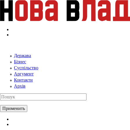
Перейти к основному содержанию
Держава
Бізнес
Суспільство
Аргумент
Контакти
Архів