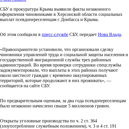
СБУ и прокуратура Крыма выявили факты незаконного
оформления чиновниками в Херсонской области социальных
выплат псевдопереселенцам с Донбасса и Крыма.
Об этом сообщили в
пресс-службе
СБУ, передает
Нова Влада
.
«Правоохранители установили, что организовали сделку
чиновники управлений труда и социальной защиты населения и
государственной миграционной службы трех районных
администраций. Во время проверки сотрудники спецслужбы
задокументировали, что выплаты в этих районах получают
около шестисот граждан с временно оккупированных
территорий, которые продолжают в них проживать», —
сообщается на сайте СБУ.
По предварительным оценкам, за два года псевдопереселенцам
было незаконно начислено свыше 5 миллионов гривен.
Открыты уголовные производства по ч. 2 ст. 364
(злоупотребление служебным положением), ч. 3 и 4 ст. 191