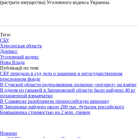
(растрата имущества) Уголовного кодекса Украины.
Теги:
СБУ
Херсонская область
Донбасс
Уголовный кодекс
Нова Влада
Публікації по темі
СБУ передало в суд дело о хищении в негосударственном
пенсионном фонде
В Сумской области подполковник полиции «погорел» на взятке
В одном из гаражей в Запорожской области было найдено 40 кг
похищенной взрывчатки
В Славянске разоблачили пророссийскую шпионку
В Запорожье найдено около 200 тыс. бутылок российского
Боярышника стоимостью на 2 млн. гривен
Новини