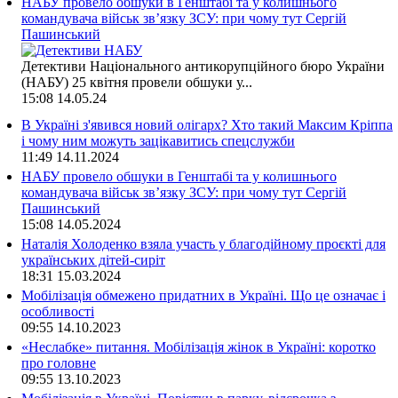
НАБУ провело обшуки в Генштабі та у колишнього
командувача військ зв’язку ЗСУ: при чому тут Сергій
Пашинський
Детективи Національного антикорупційного бюро України
(НАБУ) 25 квітня провели обшуки у...
15:08
14.05.24
В Україні з'явився новий олігарх? Хто такий Максим Кріппа
і чому ним можуть зацікавитись спецслужби
11:49
14.11.2024
НАБУ провело обшуки в Генштабі та у колишнього
командувача військ зв’язку ЗСУ: при чому тут Сергій
Пашинський
15:08
14.05.2024
Наталія Холоденко взяла участь у благодійному проєкті для
українських дітей-сиріт
18:31
15.03.2024
Мобілізація обмежено придатних в Україні. Що це означає і
особливості
09:55
14.10.2023
«Неслабке» питання. Мобілізація жінок в Україні: коротко
про головне
09:55
13.10.2023