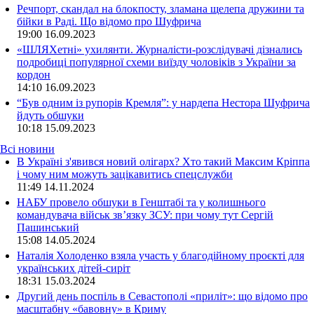
Речпорт, скандал на блокпосту, зламана щелепа дружини та
бійки в Раді. Що відомо про Шуфрича
19:00
16.09.2023
«ШЛЯХетні» ухилянти. Журналісти-розслідувачі дізнались
подробиці популярної схеми виїзду чоловіків з України за
кордон
14:10
16.09.2023
“Був одним із рупорів Кремля”: у нардепа Нестора Шуфрича
йдуть обшуки
10:18
15.09.2023
Всі новини
В Україні з'явився новий олігарх? Хто такий Максим Кріппа
і чому ним можуть зацікавитись спецслужби
11:49 14.11.2024
НАБУ провело обшуки в Генштабі та у колишнього
командувача військ зв’язку ЗСУ: при чому тут Сергій
Пашинський
15:08 14.05.2024
Наталія Холоденко взяла участь у благодійному проєкті для
українських дітей-сиріт
18:31 15.03.2024
Другий день поспіль в Севастополі «приліт»: що відомо про
масштабну «бавовну» в Криму