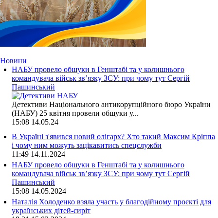
Новини
НАБУ провело обшуки в Генштабі та у колишнього
командувача військ зв’язку ЗСУ: при чому тут Сергій
Пашинський
Детективи Національного антикорупційного бюро України
(НАБУ) 25 квітня провели обшуки у...
15:08
14.05.24
В Україні з'явився новий олігарх? Хто такий Максим Кріппа
і чому ним можуть зацікавитись спецслужби
11:49
14.11.2024
НАБУ провело обшуки в Генштабі та у колишнього
командувача військ зв’язку ЗСУ: при чому тут Сергій
Пашинський
15:08
14.05.2024
Наталія Холоденко взяла участь у благодійному проєкті для
українських дітей-сиріт