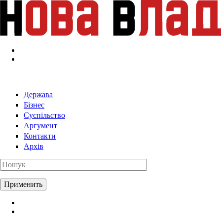
Перейти к основному содержанию
Держава
Бізнес
Суспільство
Аргумент
Контакти
Архів