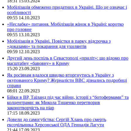
18:31
15.03.2024
Мобілізація обмежено придатних в Україні. Що це означає і
особливості
09:55
14.10.2023
«Неслабке» питання. Мобілізація жінок в Україні: коротко
про головне
09:55
13.10.2023
Мобілізація в Україні. Повістки в парку, відсрочка з
«доказами» та покарання для ухилянтів
09:59
12.10.2023
Другий день поспіль в Севастополі «приліт»: що відомо про
масштабну «бавовну» в Криму
15:20
23.09.2023
Як росіянам вдалося швидко вторгнутись в Україну з
окупованого Криму? Журналісти ВВС дізнались подробиці
справи
08:01
22.09.2023
Бійки в ВР, Таїланд під час війни, історії з “ботофермами” та
колцентрами: як Микола Тищенко перетворив
законотворчість на піар
17:15
18.09.2023
Довели до самогубства: Сергій Хлань про смерть
ексочільника Херсонської ОДА Геннадія Лагути
21:44
17.09.2023