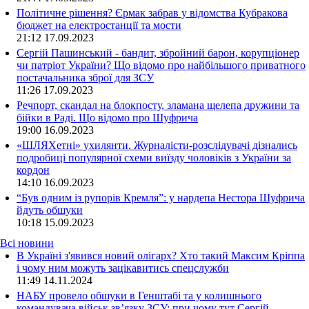
Політичне рішення? Єрмак забрав у відомства Кубракова
бюджет на електростанції та мости
21:12
17.09.2023
Сергій Пашинський - бандит, збройний барон, корупціонер
чи патріот України? Що відомо про найбільшого приватного
постачальника зброї для ЗСУ
11:26
17.09.2023
Речпорт, скандал на блокпосту, зламана щелепа дружини та
бійки в Раді. Що відомо про Шуфрича
19:00
16.09.2023
«ШЛЯХетні» ухилянти. Журналісти-розслідувачі дізнались
подробиці популярної схеми виїзду чоловіків з України за
кордон
14:10
16.09.2023
“Був одним із рупорів Кремля”: у нардепа Нестора Шуфрича
йдуть обшуки
10:18
15.09.2023
Всі новини
В Україні з'явився новий олігарх? Хто такий Максим Кріппа
і чому ним можуть зацікавитись спецслужби
11:49 14.11.2024
НАБУ провело обшуки в Генштабі та у колишнього
командувача військ зв’язку ЗСУ: при чому тут Сергій