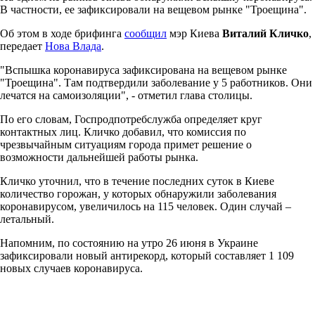
В частности, ее зафиксировали на вещевом рынке "Троещина".
Об этом в ходе брифинга
сообщил
мэр Киева
Виталий Кличко
,
передает
Нова Влада
.
"Вспышка коронавируса зафиксирована на вещевом рынке
"Троещина". Там подтвердили заболевание у 5 работников. Они
лечатся на самоизоляции", - отметил глава столицы.
По его словам, Госпродпотребслужба определяет круг
контактных лиц. Кличко добавил, что комиссия по
чрезвычайным ситуациям города примет решение о
возможности дальнейшей работы рынка.
Кличко уточнил, что в течение последних суток в Киеве
количество горожан, у которых обнаружили заболевания
коронавирусом, увеличилось на 115 человек. Один случай –
летальный.
Напомним, по состоянию на утро 26 июня в Украине
зафиксировали новый антирекорд, который составляет 1 109
новых случаев коронавируса.