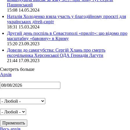
Пашинський
15:08 14.05.2024
Наталія Холоденко взяла участь у благодійному проєкті для
українських дітей-сиріт
18:31 15.03.2024
Другий день поспіль в Севастополі «приліт»: що відомо про
масштабну «бавовну» в Криму
15:20 23.09.2023
Довели до самогубства: Сергій Хлань про смерть
ексочільника Херсонської ОДА Геннадія Лагути
21:44 17.09.2023
Смотреть больше
Архів
Весь архів