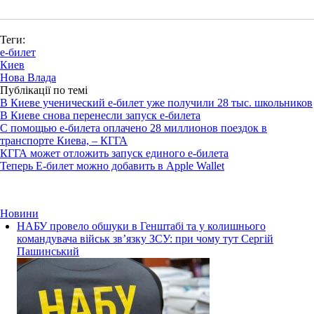
Теги:
е-билет
Киев
Нова Влада
Публікації по темі
В Киеве ученический e-билет уже получили 28 тыс. школьников
В Киеве снова перенесли запуск е-билета
С помощью е-билета оплачено 28 миллионов поездок в
транспорте Киева, – КГГА
КГГА может отложить запуск единого е-билета
Теперь Е-билет можно добавить в Apple Wallet
Новини
НАБУ провело обшуки в Генштабі та у колишнього
командувача військ зв’язку ЗСУ: при чому тут Сергій
Пашинський