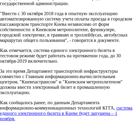
государственной администрации.
"Ввести с 30 октября 2018 года в опытную эксплуатацию
автоматизированную систему учета оплаты проезда в городском
пассажирском транспорте Киева независимо от форм
собственности: в Киевском метрополитене, фуникулере,
городской электричке, в трамваях и троллейбусах, автобусных
маршрутах общего пользования", - говорится в документе.
Как отмечается, система единого электронного билета в
тестовом режиме будет работать на протяжении года, до 30
октября-2019 включительно.
За это время Департамент транспортной инфраструктуры
совместно с Главным информационно-вычислительным
центром, "Киевпастрансом" и "Киевским метрополитеном"
должны ввести электронный билет в промышленную
эксплуатацию.
Как сообщалось ранее, по данным Департамента
информационно-коммуникационных технологий КГГА,
система
единого электронного билета в Киеве будет запущена – 1
ноября.