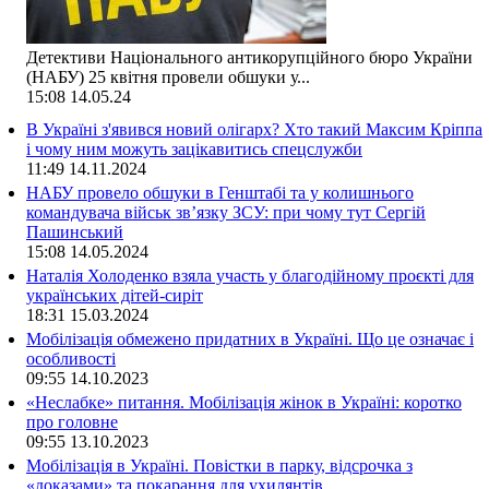
Детективи Національного антикорупційного бюро України
(НАБУ) 25 квітня провели обшуки у...
15:08
14.05.24
В Україні з'явився новий олігарх? Хто такий Максим Кріппа
і чому ним можуть зацікавитись спецслужби
11:49
14.11.2024
НАБУ провело обшуки в Генштабі та у колишнього
командувача військ зв’язку ЗСУ: при чому тут Сергій
Пашинський
15:08
14.05.2024
Наталія Холоденко взяла участь у благодійному проєкті для
українських дітей-сиріт
18:31
15.03.2024
Мобілізація обмежено придатних в Україні. Що це означає і
особливості
09:55
14.10.2023
«Неслабке» питання. Мобілізація жінок в Україні: коротко
про головне
09:55
13.10.2023
Мобілізація в Україні. Повістки в парку, відсрочка з
«доказами» та покарання для ухилянтів