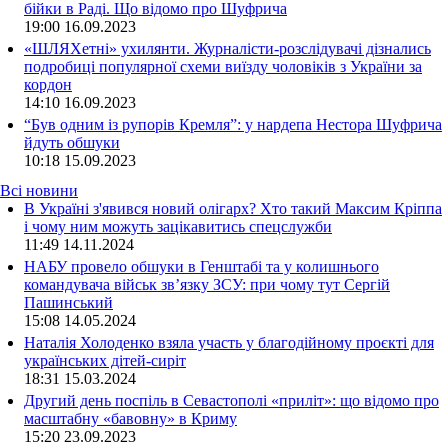
бійки в Раді. Що відомо про Шуфрича
19:00
16.09.2023
«ШЛЯХетні» ухилянти. Журналісти-розслідувачі дізнались
подробиці популярної схеми виїзду чоловіків з України за
кордон
14:10
16.09.2023
“Був одним із рупорів Кремля”: у нардепа Нестора Шуфрича
йдуть обшуки
10:18
15.09.2023
Всі новини
В Україні з'явився новий олігарх? Хто такий Максим Кріппа
і чому ним можуть зацікавитись спецслужби
11:49 14.11.2024
НАБУ провело обшуки в Генштабі та у колишнього
командувача військ зв’язку ЗСУ: при чому тут Сергій
Пашинський
15:08 14.05.2024
Наталія Холоденко взяла участь у благодійному проєкті для
українських дітей-сиріт
18:31 15.03.2024
Другий день поспіль в Севастополі «приліт»: що відомо про
масштабну «бавовну» в Криму
15:20 23.09.2023