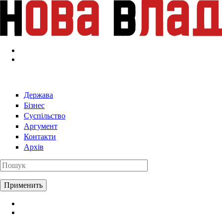
Перейти к основному содержанию
Держава
Бізнес
Суспільство
Аргумент
Контакти
Архів