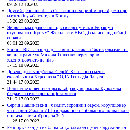
09:59
12.10.2023
Другий день поспіль в Севастополі «приліт»: що відомо про
масштабну «бавовну» в Криму
15:20
23.09.2023
Як росіянам вдалося швидко вторгнутись в Україну з
окупованого Криму? Журналісти ВВС дізнались подробиці
справи
08:01
22.09.2023
Бійки в ВР, Таїланд під час війни, історії з “ботофермами” та
колцентрами: як Микола Тищенко перетворив
законотворчість на піар
17:15
18.09.2023
Довели до самогубства: Сергій Хлань про смерть
ексочільника Херсонської ОДА Геннадія Лагути
21:44
17.09.2023
Політичне рішення? Єрмак забрав у відомства Кубракова
бюджет на електростанції та мости
21:12
17.09.2023
Сергій Пашинський - бандит, збройний барон, корупціонер
чи патріот України? Що відомо про найбільшого приватного
постачальника зброї для ЗСУ
11:26
17.09.2023
Речпорт, скандал на блокпосту, зламана щелепа дружини та