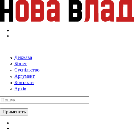
Перейти к основному содержанию
Держава
Бізнес
Суспільство
Аргумент
Контакти
Архів