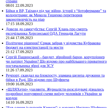
справи
08:01
22.09.2023
Бійки в ВР, Таїланд під час війни, історії з “ботофермами” та
колцентрами: як Микола Тищенко перетворив
законотворчість на піар
17:15
18.09.2023
Довели до самогубства: Сергій Хлань про смерть
ексочільника Херсонської ОДА Геннадія Лагути
21:44
17.09.2023
Політичне рішення? Єрмак забрав у відомства Кубракова
бюджет на електростанції та мости
21:12
17.09.2023
Сергій Пашинський - бандит, збройний барон, корупціонер
чи патріот України? Що відомо про найбільшого приватного
постачальника зброї для ЗСУ
11:26
17.09.2023
Речпорт, скандал на блокпосту, зламана щелепа дружини та
бійки в Раді. Що відомо про Шуфрича
19:00
16.09.2023
«ШЛЯХетні» ухилянти. Журналісти-розслідувачі дізнались
подробиці популярної схеми виїзду чоловіків з України за
кордон
14:10
16.09.2023
“Був одним із рупорів Кремля”: у нардепа Нестора Шуфрича