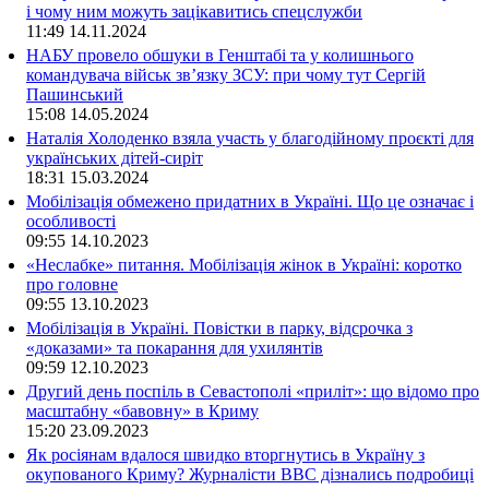
і чому ним можуть зацікавитись спецслужби
11:49
14.11.2024
НАБУ провело обшуки в Генштабі та у колишнього
командувача військ зв’язку ЗСУ: при чому тут Сергій
Пашинський
15:08
14.05.2024
Наталія Холоденко взяла участь у благодійному проєкті для
українських дітей-сиріт
18:31
15.03.2024
Мобілізація обмежено придатних в Україні. Що це означає і
особливості
09:55
14.10.2023
«Неслабке» питання. Мобілізація жінок в Україні: коротко
про головне
09:55
13.10.2023
Мобілізація в Україні. Повістки в парку, відсрочка з
«доказами» та покарання для ухилянтів
09:59
12.10.2023
Другий день поспіль в Севастополі «приліт»: що відомо про
масштабну «бавовну» в Криму
15:20
23.09.2023
Як росіянам вдалося швидко вторгнутись в Україну з
окупованого Криму? Журналісти ВВС дізнались подробиці