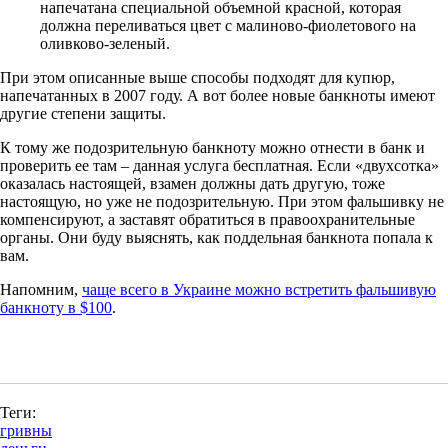
напечатана специальной объемной красной, которая
должна переливаться цвет с малиново-фиолетового на
оливково-зеленый.
При этом описанные выше способы подходят для купюр,
напечатанных в 2007 году. А вот более новые банкноты имеют
другие степени защиты.
К тому же подозрительную банкноту можно отнести в банк и
проверить ее там – данная услуга бесплатная. Если «двухсотка»
оказалась настоящей, взамен должны дать другую, тоже
настоящую, но уже не подозрительную. При этом фальшивку не
компенсируют, а заставят обратиться в правоохранительные
органы. Они буду выяснять, как поддельная банкнота попала к
вам.
Напомним,
чаще всего в Украине можно встретить фальшивую
банкноту в $100
.
Теги:
гривны