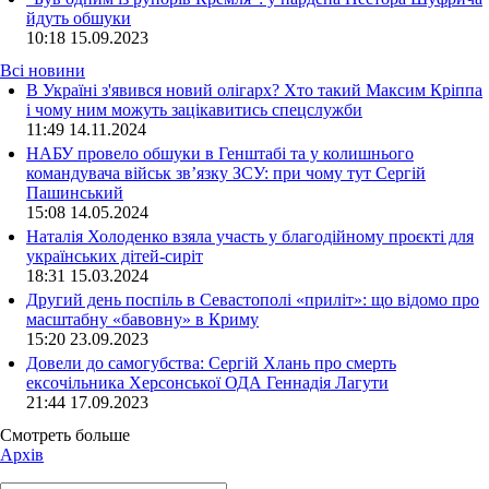
йдуть обшуки
10:18
15.09.2023
Всі новини
В Україні з'явився новий олігарх? Хто такий Максим Кріппа
і чому ним можуть зацікавитись спецслужби
11:49 14.11.2024
НАБУ провело обшуки в Генштабі та у колишнього
командувача військ зв’язку ЗСУ: при чому тут Сергій
Пашинський
15:08 14.05.2024
Наталія Холоденко взяла участь у благодійному проєкті для
українських дітей-сиріт
18:31 15.03.2024
Другий день поспіль в Севастополі «приліт»: що відомо про
масштабну «бавовну» в Криму
15:20 23.09.2023
Довели до самогубства: Сергій Хлань про смерть
ексочільника Херсонської ОДА Геннадія Лагути
21:44 17.09.2023
Смотреть больше
Архів