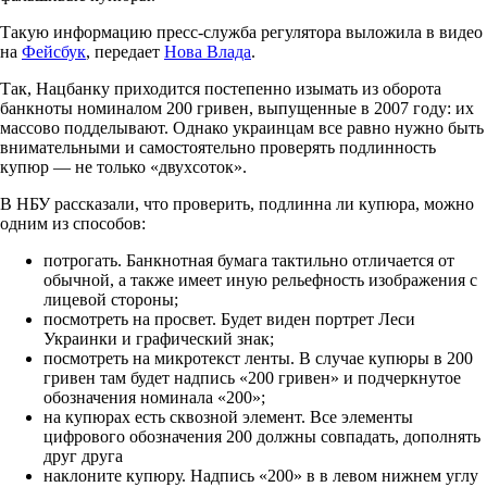
Такую информацию пресс-служба регулятора выложила в видео
на
Фейсбук
, передает
Нова Влада
.
Так, Нацбанку приходится постепенно изымать из оборота
банкноты номиналом 200 гривен, выпущенные в 2007 году: их
массово подделывают. Однако украинцам все равно нужно быть
внимательными и самостоятельно проверять подлинность
купюр — не только «двухсоток».
В НБУ рассказали, что проверить, подлинна ли купюра, можно
одним из способов:
потрогать. Банкнотная бумага тактильно отличается от
обычной, а также имеет иную рельефность изображения с
лицевой стороны;
посмотреть на просвет. Будет виден портрет Леси
Украинки и графический знак;
посмотреть на микротекст ленты. В случае купюры в 200
гривен там будет надпись «200 гривен» и подчеркнутое
обозначения номинала «200»;
на купюрах есть сквозной элемент. Все элементы
цифрового обозначения 200 должны совпадать, дополнять
друг друга
наклоните купюру. Надпись «200» в в левом нижнем углу