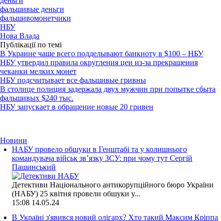
деньги
фальшивые деньги
фальшивомонетчики
НБУ
Нова Влада
Публікації по темі
В Украине чаще всего подделывают банкноту в $100 – НБУ
НБУ утвердил правила округления цен из-за прекращения
чеканки мелких монет
НБУ подсчитывает все фальшивые гривны
В столице полиция задержала двух мужчин при попытке сбыта
фальшивых $240 тыс.
НБУ запускает в обращение новые 20 гривен
Новини
НАБУ провело обшуки в Генштабі та у колишнього
командувача військ зв’язку ЗСУ: при чому тут Сергій
Пашинський
Детективи Національного антикорупційного бюро України
(НАБУ) 25 квітня провели обшуки у...
15:08
14.05.24
В Україні з'явився новий олігарх? Хто такий Максим Кріппа