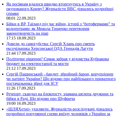
Як росіянам вдалося швидко вторгнутись в Україну з
окупованого Криму? Журналісти ВВС дізнались подробиці
справи
08:01
22.09.2023
Бійки в ВР, Таїланд під час війни, історії з “ботофермами” та
колцентрами: як Микола Тищенко перетворив
законотворчість на піар
17:15
18.09.2023
Довели до самогубства: Сергій Хлань про смерть
ексочільника Херсонської ОДА Геннадія Лагути
21:44
17.09.2023
Політичне рішення? Єрмак забрав у відомства Кубракова
бюджет на електростанції та мости
21:12
17.09.2023
Сергій Пашинський - бандит, збройний барон, корупціонер
чи патріот України? Що відомо про найбільшого приватного
постачальника зброї для ЗСУ
11:26
17.09.2023
Речпорт, скандал на блокпосту, зламана щелепа дружини та
бійки в Раді. Що відомо про Шуфрича
19:00
16.09.2023
«ШЛЯХетні» ухилянти. Журналісти-розслідувачі дізнались
подробиці популярної схеми виїзду чоловіків з України за