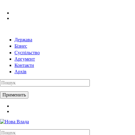
Перейти к основному содержанию
Держава
Бізнес
Суспільство
Аргумент
Контакти
Архів