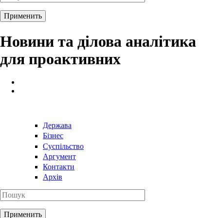
Новини та ділова аналітика
для проактивних
Держава
Бізнес
Суспільство
Аргумент
Контакти
Архів