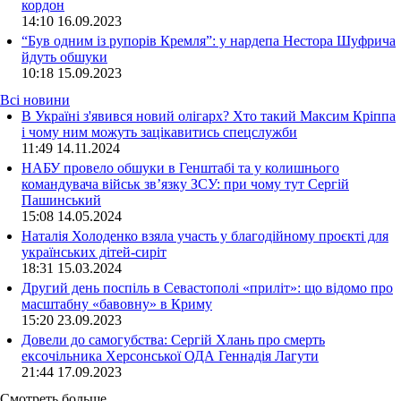
кордон
14:10
16.09.2023
“Був одним із рупорів Кремля”: у нардепа Нестора Шуфрича
йдуть обшуки
10:18
15.09.2023
Всі новини
В Україні з'явився новий олігарх? Хто такий Максим Кріппа
і чому ним можуть зацікавитись спецслужби
11:49 14.11.2024
НАБУ провело обшуки в Генштабі та у колишнього
командувача військ зв’язку ЗСУ: при чому тут Сергій
Пашинський
15:08 14.05.2024
Наталія Холоденко взяла участь у благодійному проєкті для
українських дітей-сиріт
18:31 15.03.2024
Другий день поспіль в Севастополі «приліт»: що відомо про
масштабну «бавовну» в Криму
15:20 23.09.2023
Довели до самогубства: Сергій Хлань про смерть
ексочільника Херсонської ОДА Геннадія Лагути
21:44 17.09.2023
Смотреть больше