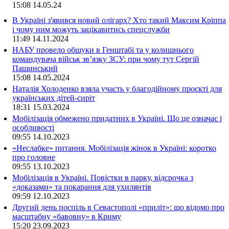
15:08
14.05.24
В Україні з'явився новий олігарх? Хто такий Максим Кріппа
і чому ним можуть зацікавитись спецслужби
11:49
14.11.2024
НАБУ провело обшуки в Генштабі та у колишнього
командувача військ зв’язку ЗСУ: при чому тут Сергій
Пашинський
15:08
14.05.2024
Наталія Холоденко взяла участь у благодійному проєкті для
українських дітей-сиріт
18:31
15.03.2024
Мобілізація обмежено придатних в Україні. Що це означає і
особливості
09:55
14.10.2023
«Неслабке» питання. Мобілізація жінок в Україні: коротко
про головне
09:55
13.10.2023
Мобілізація в Україні. Повістки в парку, відсрочка з
«доказами» та покарання для ухилянтів
09:59
12.10.2023
Другий день поспіль в Севастополі «приліт»: що відомо про
масштабну «бавовну» в Криму
15:20
23.09.2023