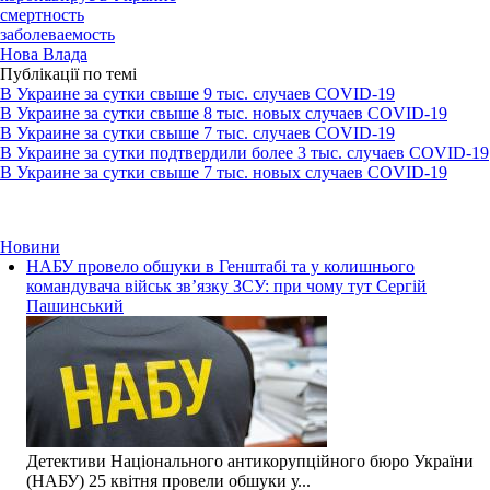
смертность
заболеваемость
Нова Влада
Публікації по темі
В Украине за сутки свыше 9 тыс. случаев COVID-19
В Украине за сутки свыше 8 тыс. новых случаев COVID-19
В Украине за сутки свыше 7 тыс. случаев COVID-19
В Украине за сутки подтвердили более 3 тыс. случаев COVID-19
В Украине за сутки свыше 7 тыс. новых случаев COVID-19
Новини
НАБУ провело обшуки в Генштабі та у колишнього
командувача військ зв’язку ЗСУ: при чому тут Сергій
Пашинський
Детективи Національного антикорупційного бюро України
(НАБУ) 25 квітня провели обшуки у...