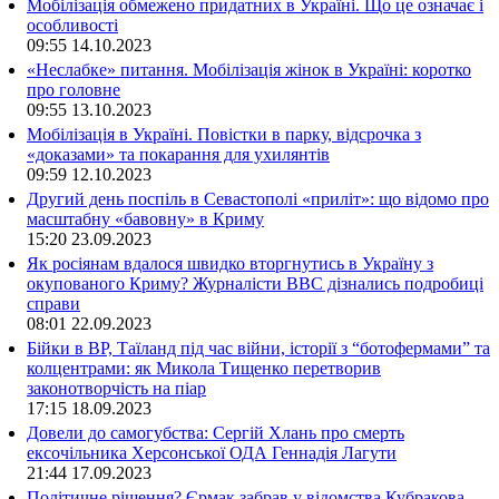
Мобілізація обмежено придатних в Україні. Що це означає і
особливості
09:55
14.10.2023
«Неслабке» питання. Мобілізація жінок в Україні: коротко
про головне
09:55
13.10.2023
Мобілізація в Україні. Повістки в парку, відсрочка з
«доказами» та покарання для ухилянтів
09:59
12.10.2023
Другий день поспіль в Севастополі «приліт»: що відомо про
масштабну «бавовну» в Криму
15:20
23.09.2023
Як росіянам вдалося швидко вторгнутись в Україну з
окупованого Криму? Журналісти ВВС дізнались подробиці
справи
08:01
22.09.2023
Бійки в ВР, Таїланд під час війни, історії з “ботофермами” та
колцентрами: як Микола Тищенко перетворив
законотворчість на піар
17:15
18.09.2023
Довели до самогубства: Сергій Хлань про смерть
ексочільника Херсонської ОДА Геннадія Лагути
21:44
17.09.2023
Політичне рішення? Єрмак забрав у відомства Кубракова