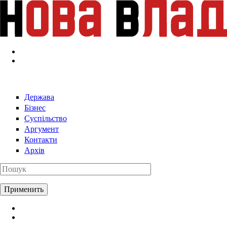
Перейти к основному содержанию
Держава
Бізнес
Суспільство
Аргумент
Контакти
Архів