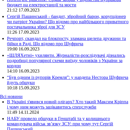
бюджет на електростанції та мости
21:12
17.09.2023
Сергій Пашинський - бандит, збройний барон, корупціонер
чи патріот України? Що відомо про найбільшого приватного
постачальника зброї для ЗСУ
11:26
17.09.2023
Речпорт, скандал на блокпосту, зламана щелепа дружини та
бійки в Раді. Що відомо про Шуфрича
19:00
16.09.2023
«ШЛЯХетні» ухилянти. Журналісти-розслідувачі дізнались
подробиці популярної схеми виїзду чоловіків з України за
кордон
14:10
16.09.2023
“Був одним із рупорів Кремля”: у нардепа Нестора Шуфрича
йдуть обшуки
10:18
15.09.2023
Всі новини
В Україні з'явився новий олігарх? Хто такий Максим Кріппа
і чому ним можуть зацікавитись спецслужби
11:49 14.11.2024
НАБУ провело обшуки в Генштабі та у колишнього
командувача військ зв’язку ЗСУ: при чому тут Сергій
Пашинський