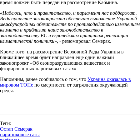
время должен быть передан на рассмотрение Кабмина.
«Надеюсь, что и правительство, и парламент нас поддержат.
Ведь принятие законопроекта обеспечит выполнение Украиной
международных обязательств по противодействию изменениям
климата и приблизит наше законодательство к
законодательству ЕС и европейским принципам реализации
климатической политики
», - резюмировал Семерак.
Кроме того, на рассмотрение Верховной Рады Украины в
ближайшее время будет направлен еще один важный
законопроект «Об озоноразрушающих веществах и
фторированных парниковых газах».
Напомним, ранее сообщалось о том, что
Украина оказалась в
мировом ТОПе
по смертности от загрязнения окружающей
среды.
Теги:
Остап Семерак
париниковые газы