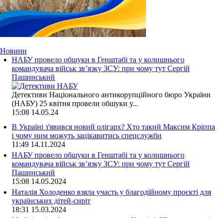
Новини
НАБУ провело обшуки в Генштабі та у колишнього
командувача військ зв’язку ЗСУ: при чому тут Сергій
Пашинський
Детективи Національного антикорупційного бюро України
(НАБУ) 25 квітня провели обшуки у...
15:08
14.05.24
В Україні з'явився новий олігарх? Хто такий Максим Кріппа
і чому ним можуть зацікавитись спецслужби
11:49
14.11.2024
НАБУ провело обшуки в Генштабі та у колишнього
командувача військ зв’язку ЗСУ: при чому тут Сергій
Пашинський
15:08
14.05.2024
Наталія Холоденко взяла участь у благодійному проєкті для
українських дітей-сиріт
18:31
15.03.2024