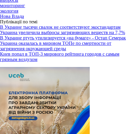
выбросы
мониторинг
экология
Нова Влада
Публікації по темі
В Украине тысячи свалок не соответствуют экостандартам
Украина увеличила выбросы загрязняющих веществ на 7,7%
В Украине ртуть утилизируется «на бумаге» - Остап Семерак
Украина оказалась в мировом ТОПе по смертности от
загрязнения окружающей среды
Киев попал в ТОП-3 мирового рейтинга городов с самым
грязным воздухом