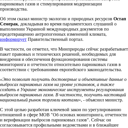
парниковых газов и стимулирования модернизации
производства.
Об этом сказал министр экологии и природных ресурсов
Остап
Семерак
, докладывая во время парламентских слушаний о
выполнении Украиной международных документов по
предотвращению антропогенных изменений климата,
информирует
Правительственный портал.
В частности, он отметил, что Минприроды сейчас разрабатывает
пакет правовых и технических решений, необходимых для
внедрения и обеспечения функционирования системы
мониторинга и отчетности относительно парниковых газов в
соответствии с требованиями европейского законодательства.
«Это позволит получать достоверные и объективные данные о
выбросах парниковых газов на уровне установок, а также
создать в Украине экономические инструменты регулирования
выбросов парниковых газов. В частности, получить настоящий
национальный рынок торговли квотами
», - объяснил министр.
С этой целью разработан ключевой закон по урегулированию
отношений в сфере МОВ "Об основах мониторинга, отчетности
и верификации выбросов парниковых газов". Сейчас он
согласовывается профильными ведомствами и в ближайшее