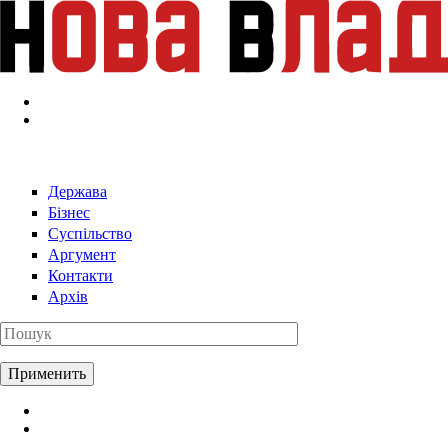
Перейти к основному содержанию
Держава
Бізнес
Суспільство
Аргумент
Контакти
Архів