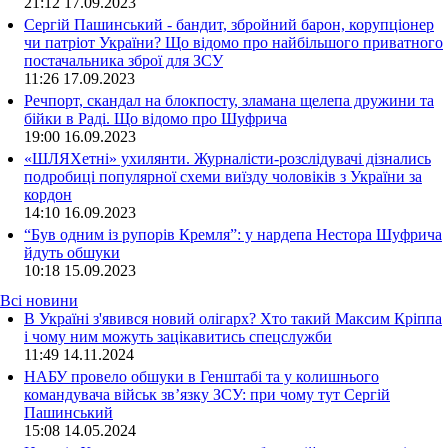
21:12
17.09.2023
Сергій Пашинський - бандит, збройний барон, корупціонер
чи патріот України? Що відомо про найбільшого приватного
постачальника зброї для ЗСУ
11:26
17.09.2023
Речпорт, скандал на блокпосту, зламана щелепа дружини та
бійки в Раді. Що відомо про Шуфрича
19:00
16.09.2023
«ШЛЯХетні» ухилянти. Журналісти-розслідувачі дізнались
подробиці популярної схеми виїзду чоловіків з України за
кордон
14:10
16.09.2023
“Був одним із рупорів Кремля”: у нардепа Нестора Шуфрича
йдуть обшуки
10:18
15.09.2023
Всі новини
В Україні з'явився новий олігарх? Хто такий Максим Кріппа
і чому ним можуть зацікавитись спецслужби
11:49 14.11.2024
НАБУ провело обшуки в Генштабі та у колишнього
командувача військ зв’язку ЗСУ: при чому тут Сергій
Пашинський
15:08 14.05.2024