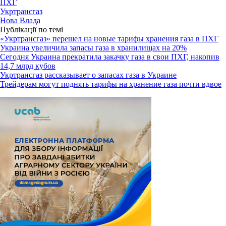
ПХГ
Укртрансгаз
Нова Влада
Публікації по темі
«Укртрансгаз» перешел на новые тарифы хранения газа в ПХГ
Украина увеличила запасы газа в хранилищах на 20%
Сегодня Украина прекратила закачку газа в свои ПХГ, накопив
14,7 млрд кубов
Укртрансгаз рассказывает о запасах газа в Украине
Трейдерам могут поднять тарифы на хранение газа почти вдвое