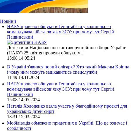
Новини
НАБУ провело обшуки в Генштабі та у колишнього
командувача військ зв’язку ЗСУ: при чому тут Сергій
Пашинський
Детективи Національного антикорупційного бюро України
(НАБУ) 25 квітня провели обшуки у...
15:08
14.05.24
В Україні з'явився новий олігарх? Хто такий Максим Кріппа
і чому ним можуть зацікавитись спецслужби
11:49
14.11.2024
НАБУ провело обшуки в Генштабі та у колишнього
командувача військ зв’язку ЗСУ: при чому тут Сергій
Пашинський
15:08
14.05.2024
Наталія Холоденко взяла участь у благодійному проєкті для
українських дітей-сиріт
18:31
15.03.2024
Мобілізація обмежено придатних в Україні. Що це означає і
особливості