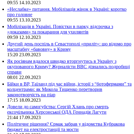
09:55
14.10.2023
«Неслабке» питання. Мобілізація жінок в Україні: коротко
про головне
09:55
13.10.2023
Мобілізація в Україні. Повістки в парку, відсрочка з
«доказами» та покарання для ухилянтів
09:59
12.10.2023
Другий день поспіль в Севастополі «приліт»: що відомо про
масштабну «бавовну» в Криму
15:20
23.09.2023
Як росіянам вдалося швидко вторгнутись в Україну з
окупованого Криму? Журналісти ВВС дізнались подробиці
справи
08:01
22.09.2023
Бійки в ВР, Таїланд під час війни, історії з “ботофермами” та
колцентрами: як Микола Тищенко перетворив
законотворчість на піар
17:15
18.09.2023
Довели до самогубства: Сергій Хлань про смерть
ексочільника Херсонської ОДА Геннадія Лагути
21:44
17.09.2023
Політичне рішення? Єрмак забрав у відомства Кубракова
бюджет на електростанції та мости