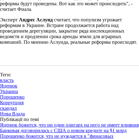
реформы будут проведены. Вот как это может происходить", -
считает Фиала.
Эксперт
Андрес Аслунд
считает, что популизм угрожает
реформам в Украине. Встране продолжается работа над
проведением дерегуляции, закрытие ряда инспекционных
ведомств и продлении срока аренды земли для аграрных
компаний. По мнению Аслунда, реальные реформы происходят.
Теги:
власть
Яценюк
Украина
Порошенко
Коррупция
скандал
Нова Влада
Публікації по темі
Яценюк божится, что ни один олигарх на него не имеет влияния
Банковая договорилась с США о новом кредите на $1 млрд
Порошенко божится, что не нуждается в "финасовых