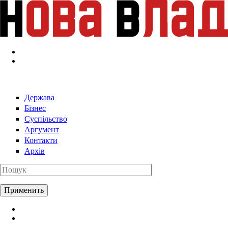
Перейти к основному содержанию
Держава
Бізнес
Суспільство
Аргумент
Контакти
Архів