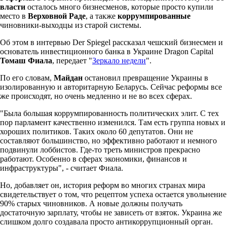
власти
осталось много бизнесменов, которые просто купили
место в
Верховной Раде
, а также
коррумпированные
чиновники-выходцы из старой системы.
Об этом в интервью Der Spiegel рассказал чешский бизнесмен и
основатель инвестиционного банка в Украине Dragon Capital
Томаш Фиала
, передает "
Зеркало недели
".
По его словам,
Майдан
остановил превращение Украины в
изолированную и авторитарную Беларусь. Сейчас реформы все
же происходят, но очень медленно и не во всех сферах.
"Была большая коррумпированность политических элит. С тех
пор парламент качественно изменился. Там есть группа новых и
хороших политиков. Таких около 60 депутатов. Они не
составляют большинство, но эффективно работают и немного
подвинули лоббистов. Где-то треть министров прекрасно
работают. Особенно в сферах экономики, финансов и
инфраструктуры", - считает Фиала.
Но, добавляет он, история реформ во многих странах мира
свидетельствует о том, что рецептом успеха остается увольнение
90% старых чиновников. А новые должны получать
достаточную зарплату, чтобы не зависеть от взяток. Украина же
слишком долго создавала просто антикоррупционный орган.