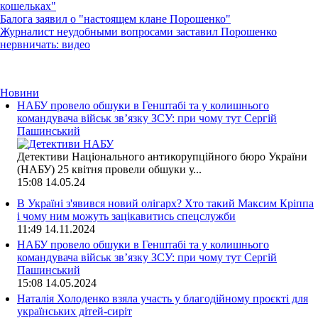
кошельках"
Балога заявил о "настоящем клане Порошенко"
Журналист неудобными вопросами заставил Порошенко
нервничать: видео
Новини
НАБУ провело обшуки в Генштабі та у колишнього
командувача військ зв’язку ЗСУ: при чому тут Сергій
Пашинський
Детективи Національного антикорупційного бюро України
(НАБУ) 25 квітня провели обшуки у...
15:08
14.05.24
В Україні з'явився новий олігарх? Хто такий Максим Кріппа
і чому ним можуть зацікавитись спецслужби
11:49
14.11.2024
НАБУ провело обшуки в Генштабі та у колишнього
командувача військ зв’язку ЗСУ: при чому тут Сергій
Пашинський
15:08
14.05.2024
Наталія Холоденко взяла участь у благодійному проєкті для
українських дітей-сиріт