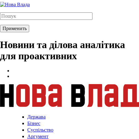
Новини та ділова аналітика
для проактивних
Держава
Бізнес
Суспільство
Аргумент