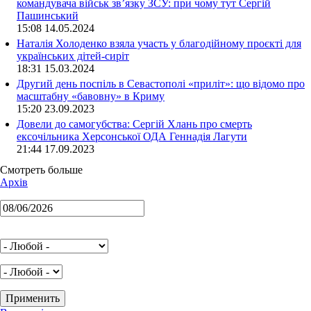
командувача військ зв’язку ЗСУ: при чому тут Сергій
Пашинський
15:08 14.05.2024
Наталія Холоденко взяла участь у благодійному проєкті для
українських дітей-сиріт
18:31 15.03.2024
Другий день поспіль в Севастополі «приліт»: що відомо про
масштабну «бавовну» в Криму
15:20 23.09.2023
Довели до самогубства: Сергій Хлань про смерть
ексочільника Херсонської ОДА Геннадія Лагути
21:44 17.09.2023
Смотреть больше
Архів