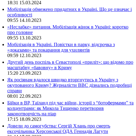
18:31
15.03.2024
Мобілізація обмежено придатних в Україні. Що це означає і
особливості
09:55
14.10.2023
«Неслабке» питання. Мобілізація жінок в Україні: коротко
про головне
09:55
13.10.2023
Мобілізація в Україні. Повістки в парку, відсрочка з
«доказами» та покарання для ухилянтів
09:59
12.10.2023
Другий день поспіль в Севастополі «приліт»: що відомо про
масштабну «бавовну» в Криму
15:20
23.09.2023
Як росіянам вдалося швидко вторгнутись в Україну з
окупованого Криму? Журналісти ВВС дізнались подробиці
справи
08:01
22.09.2023
Бійки в ВР, Таїланд під час війни, історії з “ботофермами” та
колцентрами: як Микола Тищенко перетворив
законотворчість на піар
17:15
18.09.2023
Довели до самогубства: Сергій Хлань про смерть
ексочільника Херсонської ОДА Геннадія Лагути