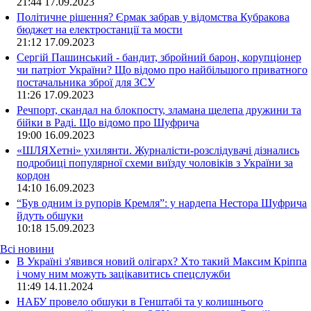
21:44
17.09.2023
Політичне рішення? Єрмак забрав у відомства Кубракова
бюджет на електростанції та мости
21:12
17.09.2023
Сергій Пашинський - бандит, збройний барон, корупціонер
чи патріот України? Що відомо про найбільшого приватного
постачальника зброї для ЗСУ
11:26
17.09.2023
Речпорт, скандал на блокпосту, зламана щелепа дружини та
бійки в Раді. Що відомо про Шуфрича
19:00
16.09.2023
«ШЛЯХетні» ухилянти. Журналісти-розслідувачі дізнались
подробиці популярної схеми виїзду чоловіків з України за
кордон
14:10
16.09.2023
“Був одним із рупорів Кремля”: у нардепа Нестора Шуфрича
йдуть обшуки
10:18
15.09.2023
Всі новини
В Україні з'явився новий олігарх? Хто такий Максим Кріппа
і чому ним можуть зацікавитись спецслужби
11:49 14.11.2024
НАБУ провело обшуки в Генштабі та у колишнього