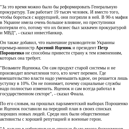
"За это время можно было бы реформировать Генеральную
прокуратуру. Там работает 19 тысяч человек. И вместо того,
чтобы бороться с коррупцией, они погрязли в ней. В 90-х мафия
в Украине имела очень большое влияние, но преступники
потеряли его, потому что их бизнес был захвачен прокуратурой
и МВД", - сказал инвестбанкир.
Он также добавил, что нынешние руководители Украины
премьер-министр
Арсений Яценюк
и президент
Петр
Порошенко
не способны привести страну к тем изменениям,
которых она требует.
"Возьмите Яценюка. Он сам продукт старой системы и не
производит впечатления того, кто хочет перемен. Где
вмешательство власти надо уменьшить вдвое, он решается лишь
уступку в 10%. Он не понимает, почему социальные службы
надо полностью изменить. Яценюк и сам всегда работал в
государственном секторе", - сказал Фиала.
По его словам, на прошлых парламентский выборах Порошенко
и Яценюк поставили на передний план в своих списках
хороших новых людей. Среди них были общественные
активисты с хорошей репутацией и военные герои.
"А дальше в избирательных списках было много бизнесменов.