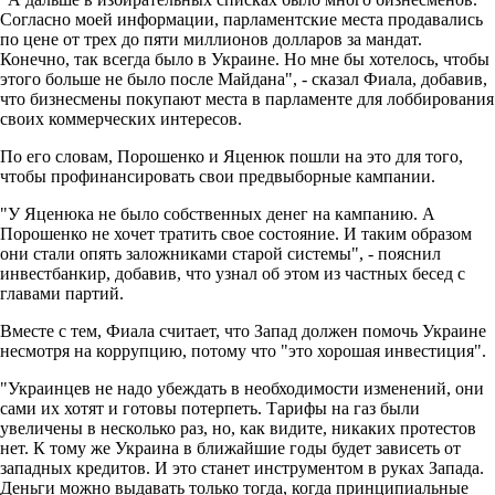
Согласно моей информации, парламентские места продавались
по цене от трех до пяти миллионов долларов за мандат.
Конечно, так всегда было в Украине. Но мне бы хотелось, чтобы
этого больше не было после Майдана", - сказал Фиала, добавив,
что бизнесмены покупают места в парламенте для лоббирования
своих коммерческих интересов.
По его словам, Порошенко и Яценюк пошли на это для того,
чтобы профинансировать свои предвыборные кампании.
"У Яценюка не было собственных денег на кампанию. А
Порошенко не хочет тратить свое состояние. И таким образом
они стали опять заложниками старой системы", - пояснил
инвестбанкир, добавив, что узнал об этом из частных бесед с
главами партий.
Вместе с тем, Фиала считает, что Запад должен помочь Украине
несмотря на коррупцию, потому что "это хорошая инвестиция".
"Украинцев не надо убеждать в необходимости изменений, они
сами их хотят и готовы потерпеть. Тарифы на газ были
увеличены в несколько раз, но, как видите, никаких протестов
нет. К тому же Украина в ближайшие годы будет зависеть от
западных кредитов. И это станет инструментом в руках Запада.
Деньги можно выдавать только тогда, когда принципиальные