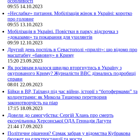
особливості
09:55
14.10.2023
«Неслабке» питання. Мобілізація жінок в Україні: коротко
про головне
09:55
13.10.2023
Мобілізація в Україні. Повістки в парку, відсрочка з
«доказами» та покарання для ухилянтів
09:59
12.10.2023
Другий день поспіль в Севастополі «приліт»: що відомо про
масштабну «бавовну» в Криму
15:20
23.09.2023
Як росіянам вдалося швидко вторгнутись в Україну з
окупованого Криму? Журналісти ВВС дізнались подробиці
справи
08:01
22.09.2023
Бійки в ВР, Таїланд під час війни, історії з “ботофермами” та
колцентрами: як Микола Тищенко перетворив
законотворчість на піар
17:15
18.09.2023
Довели до самогубства: Сергій Хлань про смерть
ексочільника Херсонської ОДА Геннадія Лагути
21:44
17.09.2023
Політичне рішення? Єрмак забрав у відомства Кубракова
бюджет на електростанції та мости