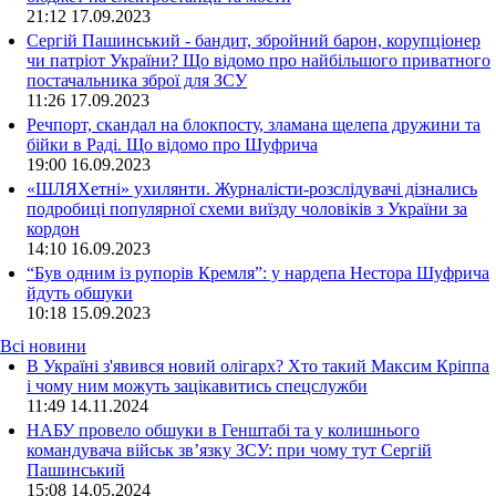
21:12
17.09.2023
Сергій Пашинський - бандит, збройний барон, корупціонер
чи патріот України? Що відомо про найбільшого приватного
постачальника зброї для ЗСУ
11:26
17.09.2023
Речпорт, скандал на блокпосту, зламана щелепа дружини та
бійки в Раді. Що відомо про Шуфрича
19:00
16.09.2023
«ШЛЯХетні» ухилянти. Журналісти-розслідувачі дізнались
подробиці популярної схеми виїзду чоловіків з України за
кордон
14:10
16.09.2023
“Був одним із рупорів Кремля”: у нардепа Нестора Шуфрича
йдуть обшуки
10:18
15.09.2023
Всі новини
В Україні з'явився новий олігарх? Хто такий Максим Кріппа
і чому ним можуть зацікавитись спецслужби
11:49 14.11.2024
НАБУ провело обшуки в Генштабі та у колишнього
командувача військ зв’язку ЗСУ: при чому тут Сергій
Пашинський
15:08 14.05.2024