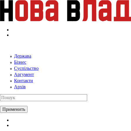
Перейти к основному содержанию
Держава
Бізнес
Суспільство
Аргумент
Контакти
Архів