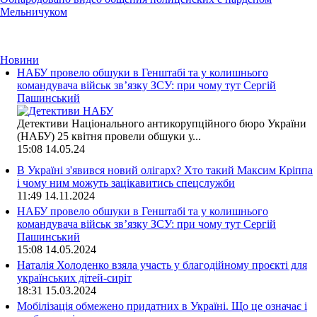
Мельничуком
Новини
НАБУ провело обшуки в Генштабі та у колишнього
командувача військ зв’язку ЗСУ: при чому тут Сергій
Пашинський
Детективи Національного антикорупційного бюро України
(НАБУ) 25 квітня провели обшуки у...
15:08
14.05.24
В Україні з'явився новий олігарх? Хто такий Максим Кріппа
і чому ним можуть зацікавитись спецслужби
11:49
14.11.2024
НАБУ провело обшуки в Генштабі та у колишнього
командувача військ зв’язку ЗСУ: при чому тут Сергій
Пашинський
15:08
14.05.2024
Наталія Холоденко взяла участь у благодійному проєкті для
українських дітей-сиріт
18:31
15.03.2024
Мобілізація обмежено придатних в Україні. Що це означає і