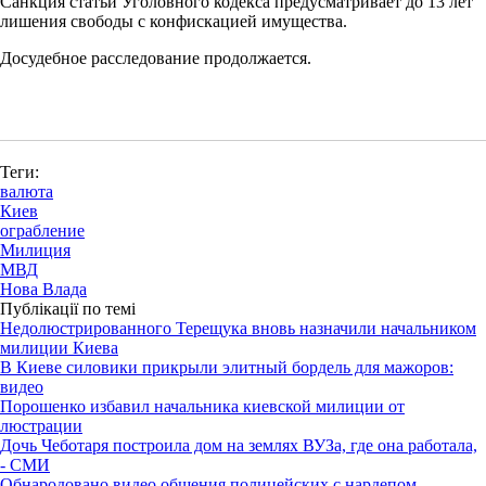
Санкция статьи Уголовного кодекса предусматривает до 13 лет
лишения свободы с конфискацией имущества.
Досудебное расследование продолжается.
Теги:
валюта
Киев
ограбление
Милиция
МВД
Нова Влада
Публікації по темі
Недолюстрированного Терещука вновь назначили начальником
милиции Киева
В Киеве силовики прикрыли элитный бордель для мажоров:
видео
Порошенко избавил начальника киевской милиции от
люстрации
Дочь Чеботаря построила дом на землях ВУЗа, где она работала,
- СМИ
Обнародовано видео общения полицейских с нардепом