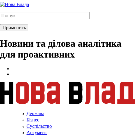
Новини та ділова аналітика
для проактивних
Держава
Бізнес
Суспільство
Аргумент