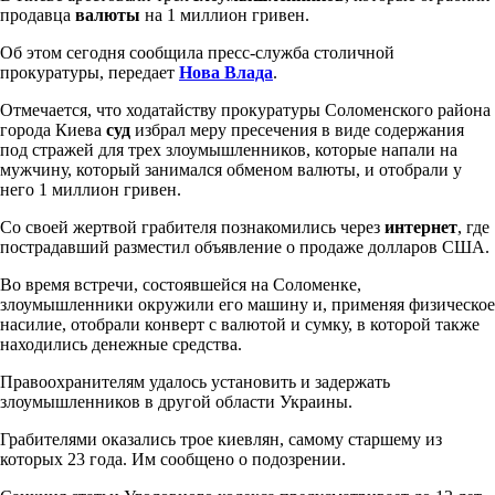
продавца
валюты
на 1 миллион гривен.
Об этом сегодня сообщила пресс-служба столичной
прокуратуры, передает
Нова Влада
.
Отмечается, что ходатайству прокуратуры Соломенского района
города Киева
суд
избрал меру пресечения в виде содержания
под стражей для трех злоумышленников, которые напали на
мужчину, который занимался обменом валюты, и отобрали у
него 1 миллион гривен.
Со своей жертвой грабителя познакомились через
интернет
, где
пострадавший разместил объявление о продаже долларов США.
Во время встречи, состоявшейся на Соломенке,
злоумышленники окружили его машину и, применяя физическое
насилие, отобрали конверт с валютой и сумку, в которой также
находились денежные средства.
Правоохранителям удалось установить и задержать
злоумышленников в другой области Украины.
Грабителями оказались трое киевлян, самому старшему из
которых 23 года. Им сообщено о подозрении.