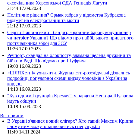
ексочільника Херсонської ОДА Геннадія Лагути
21:44
17.09.2023
Політичне рішення? Єрмак забрав у відомства Кубракова
бюджет на електростанції та мости
21:12
17.09.2023
Сергій Пашинський - бандит, збройний барон, корупціонер
чи патріот України? Що відомо про найбільшого приватного
постачальника зброї для ЗСУ
11:26
17.09.2023
Речпорт, скандал на блокпосту, зламана щелепа дружини та
бійки в Раді. Що відомо про Шуфрича
19:00
16.09.2023
«ШЛЯХетні» ухилянти. Журналісти-розслідувачі дізнались
подробиці популярної схеми виїзду чоловіків з України за
кордон
14:10
16.09.2023
“Був одним із рупорів Кремля”: у нардепа Нестора Шуфрича
йдуть обшуки
10:18
15.09.2023
Всі новини
В Україні з'явився новий олігарх? Хто такий Максим Кріппа
і чому ним можуть зацікавитись спецслужби
11:49 14.11.2024