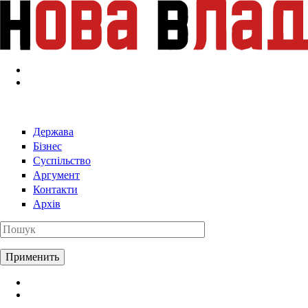
Перейти к основному содержанию
Держава
Бізнес
Суспільство
Аргумент
Контакти
Архів