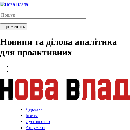
Новини та ділова аналітика
для проактивних
Держава
Бізнес
Суспільство
Аргумент