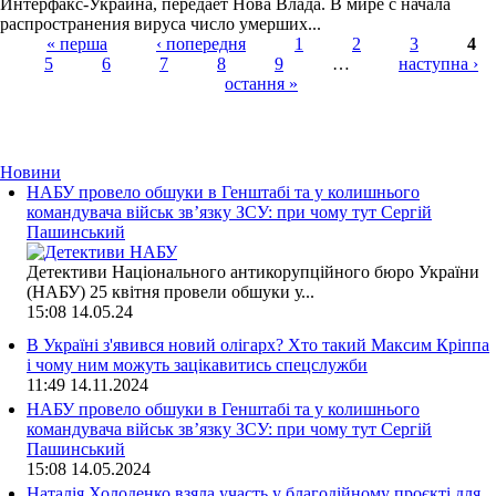
Интерфакс-Украина, передает Нова Влада. В мире с начала
распространения вируса число умерших...
« перша
‹ попередня
1
2
3
4
5
6
7
8
9
…
наступна ›
Страницы
остання »
Новини
НАБУ провело обшуки в Генштабі та у колишнього
командувача військ зв’язку ЗСУ: при чому тут Сергій
Пашинський
Детективи Національного антикорупційного бюро України
(НАБУ) 25 квітня провели обшуки у...
15:08
14.05.24
В Україні з'явився новий олігарх? Хто такий Максим Кріппа
і чому ним можуть зацікавитись спецслужби
11:49
14.11.2024
НАБУ провело обшуки в Генштабі та у колишнього
командувача військ зв’язку ЗСУ: при чому тут Сергій
Пашинський
15:08
14.05.2024
Наталія Холоденко взяла участь у благодійному проєкті для