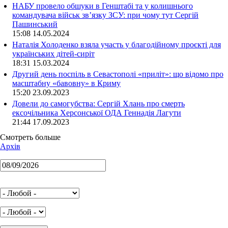
НАБУ провело обшуки в Генштабі та у колишнього
командувача військ зв’язку ЗСУ: при чому тут Сергій
Пашинський
15:08 14.05.2024
Наталія Холоденко взяла участь у благодійному проєкті для
українських дітей-сиріт
18:31 15.03.2024
Другий день поспіль в Севастополі «приліт»: що відомо про
масштабну «бавовну» в Криму
15:20 23.09.2023
Довели до самогубства: Сергій Хлань про смерть
ексочільника Херсонської ОДА Геннадія Лагути
21:44 17.09.2023
Смотреть больше
Архів