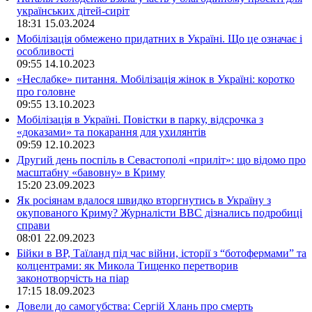
українських дітей-сиріт
18:31
15.03.2024
Мобілізація обмежено придатних в Україні. Що це означає і
особливості
09:55
14.10.2023
«Неслабке» питання. Мобілізація жінок в Україні: коротко
про головне
09:55
13.10.2023
Мобілізація в Україні. Повістки в парку, відсрочка з
«доказами» та покарання для ухилянтів
09:59
12.10.2023
Другий день поспіль в Севастополі «приліт»: що відомо про
масштабну «бавовну» в Криму
15:20
23.09.2023
Як росіянам вдалося швидко вторгнутись в Україну з
окупованого Криму? Журналісти ВВС дізнались подробиці
справи
08:01
22.09.2023
Бійки в ВР, Таїланд під час війни, історії з “ботофермами” та
колцентрами: як Микола Тищенко перетворив
законотворчість на піар
17:15
18.09.2023
Довели до самогубства: Сергій Хлань про смерть