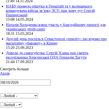
11:49 14.11.2024
НАБУ провело обшуки в Генштабі та у колишнього
командувача військ зв’язку ЗСУ: при чому тут Сергій
Пашинський
15:08 14.05.2024
Наталія Холоденко взяла участь у благодійному проєкті для
українських дітей-сиріт
18:31 15.03.2024
Другий день поспіль в Севастополі «приліт»: що відомо про
масштабну «бавовну» в Криму
15:20 23.09.2023
Довели до самогубства: Сергій Хлань про смерть
ексочільника Херсонської ОДА Геннадія Лагути
21:44 17.09.2023
Смотреть больше
Архів