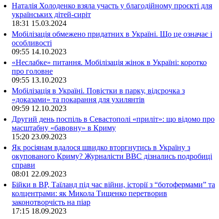
Наталія Холоденко взяла участь у благодійному проєкті для
українських дітей-сиріт
18:31
15.03.2024
Мобілізація обмежено придатних в Україні. Що це означає і
особливості
09:55
14.10.2023
«Неслабке» питання. Мобілізація жінок в Україні: коротко
про головне
09:55
13.10.2023
Мобілізація в Україні. Повістки в парку, відсрочка з
«доказами» та покарання для ухилянтів
09:59
12.10.2023
Другий день поспіль в Севастополі «приліт»: що відомо про
масштабну «бавовну» в Криму
15:20
23.09.2023
Як росіянам вдалося швидко вторгнутись в Україну з
окупованого Криму? Журналісти ВВС дізнались подробиці
справи
08:01
22.09.2023
Бійки в ВР, Таїланд під час війни, історії з “ботофермами” та
колцентрами: як Микола Тищенко перетворив
законотворчість на піар
17:15
18.09.2023