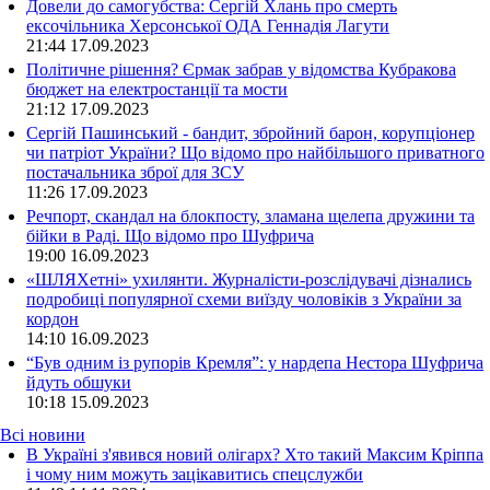
Довели до самогубства: Сергій Хлань про смерть
ексочільника Херсонської ОДА Геннадія Лагути
21:44
17.09.2023
Політичне рішення? Єрмак забрав у відомства Кубракова
бюджет на електростанції та мости
21:12
17.09.2023
Сергій Пашинський - бандит, збройний барон, корупціонер
чи патріот України? Що відомо про найбільшого приватного
постачальника зброї для ЗСУ
11:26
17.09.2023
Речпорт, скандал на блокпосту, зламана щелепа дружини та
бійки в Раді. Що відомо про Шуфрича
19:00
16.09.2023
«ШЛЯХетні» ухилянти. Журналісти-розслідувачі дізнались
подробиці популярної схеми виїзду чоловіків з України за
кордон
14:10
16.09.2023
“Був одним із рупорів Кремля”: у нардепа Нестора Шуфрича
йдуть обшуки
10:18
15.09.2023
Всі новини
В Україні з'явився новий олігарх? Хто такий Максим Кріппа
і чому ним можуть зацікавитись спецслужби