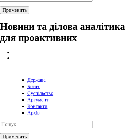
Новини та ділова аналітика
для проактивних
Держава
Бізнес
Суспільство
Аргумент
Контакти
Архів