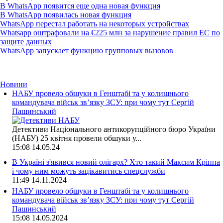
В WhatsApp появится еще одна новая функция
В WhatsApp появилась новая функция
WhatsApp перестал работать на некоторых устройствах
Whatsapp оштрафовали на €225 млн за нарушение правил ЕС по
защите данных
WhatsApp запускает функцию групповых вызовов
Новини
НАБУ провело обшуки в Генштабі та у колишнього
командувача військ зв’язку ЗСУ: при чому тут Сергій
Пашинський
Детективи Національного антикорупційного бюро України
(НАБУ) 25 квітня провели обшуки у...
15:08
14.05.24
В Україні з'явився новий олігарх? Хто такий Максим Кріппа
і чому ним можуть зацікавитись спецслужби
11:49
14.11.2024
НАБУ провело обшуки в Генштабі та у колишнього
командувача військ зв’язку ЗСУ: при чому тут Сергій
Пашинський
15:08
14.05.2024