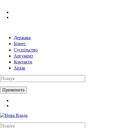
Перейти к основному содержанию
Держава
Бізнес
Суспільство
Аргумент
Контакти
Архів