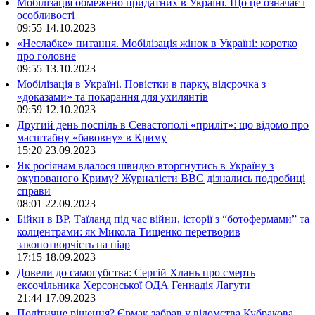
Мобілізація обмежено придатних в Україні. Що це означає і
особливості
09:55
14.10.2023
«Неслабке» питання. Мобілізація жінок в Україні: коротко
про головне
09:55
13.10.2023
Мобілізація в Україні. Повістки в парку, відсрочка з
«доказами» та покарання для ухилянтів
09:59
12.10.2023
Другий день поспіль в Севастополі «приліт»: що відомо про
масштабну «бавовну» в Криму
15:20
23.09.2023
Як росіянам вдалося швидко вторгнутись в Україну з
окупованого Криму? Журналісти ВВС дізнались подробиці
справи
08:01
22.09.2023
Бійки в ВР, Таїланд під час війни, історії з “ботофермами” та
колцентрами: як Микола Тищенко перетворив
законотворчість на піар
17:15
18.09.2023
Довели до самогубства: Сергій Хлань про смерть
ексочільника Херсонської ОДА Геннадія Лагути
21:44
17.09.2023
Політичне рішення? Єрмак забрав у відомства Кубракова