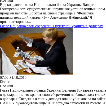
Новини
В декларации главы Национально банка Украины Валерии
Гонтаревой есть существенные нарушения установленных норм
продажи валюты.Об этом на своей странице в "Фейсбуке"
написал ведущий канала «1+» Александр Дубинский."Я
проанализировал...
Главе Нацбанка свои сбережения приятней хранить в долларах
07:02 31.10.2016
Бізнес
Новини
Глава Национального банка Украины Валерия Гонтарева указала
в декларации, что хранит свои сбережения на банковских счетах
в долларах.Сведения о своих доходах она опубликовала на сайте
НАПК.У руководительницы НБУ есть два автомобиля Porsche, а