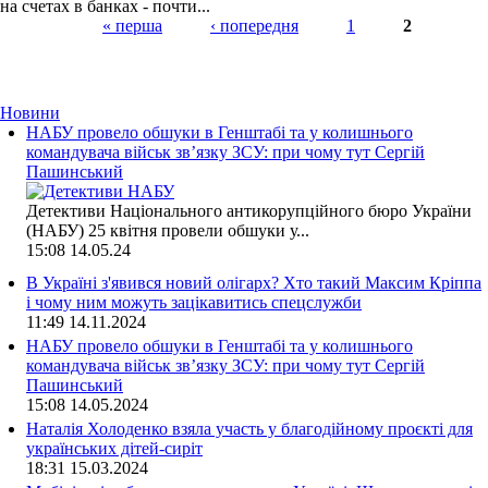
на счетах в банках - почти...
« перша
‹ попередня
1
2
Страницы
Новини
НАБУ провело обшуки в Генштабі та у колишнього
командувача військ зв’язку ЗСУ: при чому тут Сергій
Пашинський
Детективи Національного антикорупційного бюро України
(НАБУ) 25 квітня провели обшуки у...
15:08
14.05.24
В Україні з'явився новий олігарх? Хто такий Максим Кріппа
і чому ним можуть зацікавитись спецслужби
11:49
14.11.2024
НАБУ провело обшуки в Генштабі та у колишнього
командувача військ зв’язку ЗСУ: при чому тут Сергій
Пашинський
15:08
14.05.2024
Наталія Холоденко взяла участь у благодійному проєкті для
українських дітей-сиріт
18:31
15.03.2024