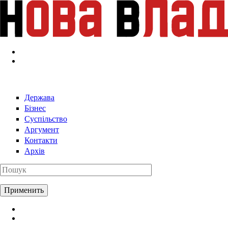
Перейти к основному содержанию
Держава
Бізнес
Суспільство
Аргумент
Контакти
Архів