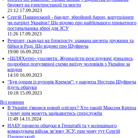
бюджет на електростанції та мости
21:12
17.09.2023
Сергій Пашинський - бандит, збройний барон, корупціонер
чи патріот України? Що відомо про найбільшого приватного
постачальника зброї для ЗСУ
11:26
17.09.2023
Речпорт, скандал на блокпосту, зламана щелепа дружини та
бійки в Раді. Що відомо про Шуфрича
19:00
16.09.2023
«ШЛЯХетні» ухилянти. Журналісти-розслідувачі дізнались
подробиці популярної схеми виїзду чоловіків з України за
кордон
14:10
16.09.2023
“Був одним із рупорів Кремля”: у нардепа Нестора Шуфрича
йдуть обшуки
10:18
15.09.2023
Всі новини
В Україні з'явився новий олігарх? Хто такий Максим Кріппа
і чому ним можуть зацікавитись спецслужби
11:49 14.11.2024
НАБУ провело обшуки в Генштабі та у колишнього
командувача військ зв’язку ЗСУ: при чому тут Сергій
Пашинський