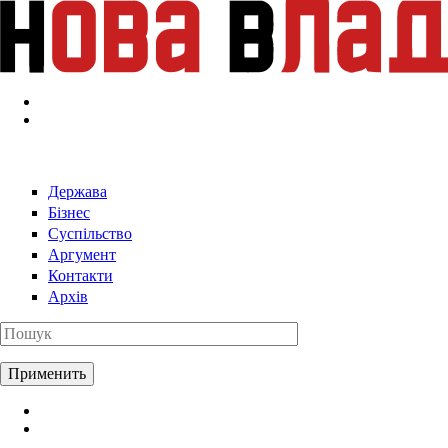
Перейти к основному содержанию
Держава
Бізнес
Суспільство
Аргумент
Контакти
Архів