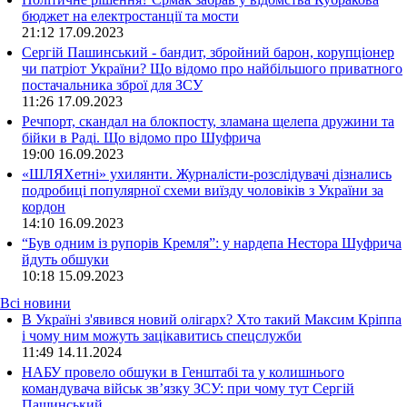
бюджет на електростанції та мости
21:12
17.09.2023
Сергій Пашинський - бандит, збройний барон, корупціонер
чи патріот України? Що відомо про найбільшого приватного
постачальника зброї для ЗСУ
11:26
17.09.2023
Речпорт, скандал на блокпосту, зламана щелепа дружини та
бійки в Раді. Що відомо про Шуфрича
19:00
16.09.2023
«ШЛЯХетні» ухилянти. Журналісти-розслідувачі дізнались
подробиці популярної схеми виїзду чоловіків з України за
кордон
14:10
16.09.2023
“Був одним із рупорів Кремля”: у нардепа Нестора Шуфрича
йдуть обшуки
10:18
15.09.2023
Всі новини
В Україні з'явився новий олігарх? Хто такий Максим Кріппа
і чому ним можуть зацікавитись спецслужби
11:49 14.11.2024
НАБУ провело обшуки в Генштабі та у колишнього
командувача військ зв’язку ЗСУ: при чому тут Сергій
Пашинський