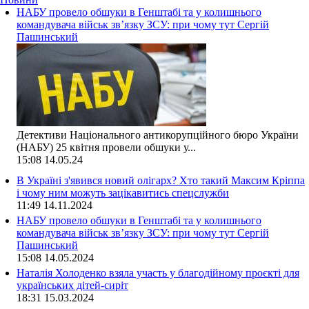
НАБУ провело обшуки в Генштабі та у колишнього
командувача військ зв’язку ЗСУ: при чому тут Сергій
Пашинський
Детективи Національного антикорупційного бюро України
(НАБУ) 25 квітня провели обшуки у...
15:08
14.05.24
В Україні з'явився новий олігарх? Хто такий Максим Кріппа
і чому ним можуть зацікавитись спецслужби
11:49
14.11.2024
НАБУ провело обшуки в Генштабі та у колишнього
командувача військ зв’язку ЗСУ: при чому тут Сергій
Пашинський
15:08
14.05.2024
Наталія Холоденко взяла участь у благодійному проєкті для
українських дітей-сиріт
18:31
15.03.2024