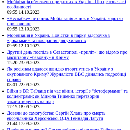
Мобілізація обмежено придатних в Україні. Що це означає і
особливості
09:55
14.10.2023
«Неслабке» питання. Мобілізація жінок в Україні: коротко
про головне
09:55
13.10.2023
Мобілізація в Україні. Повістки в парку, відсрочка з
«доказами» та покарання для ухилянтів
09:59
12.10.2023
Другий день поспіль в Севастополі «приліт»: що відомо про
масштабну «бавовну» в Криму
15:20
23.09.2023
Як росіянам вдалося швидко вторгнутись в Україну з
окупованого Криму? Журналісти ВВС дізнались подробиці
справи
08:01
22.09.2023
Бійки в ВР, Таїланд під час війни, історії з “ботофермами” та
колцентрами: як Микола Тищенко перетворив
законотворчість на піар
17:15
18.09.2023
Довели до самогубства: Сергій Хлань про смерть
ексочільника Херсонської ОДА Геннадія Лагути
21:44
17.09.2023
Політичне рішення? Єрмак забрав у відомства Кубракова