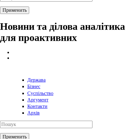
Новини та ділова аналітика
для проактивних
Держава
Бізнес
Суспільство
Аргумент
Контакти
Архів