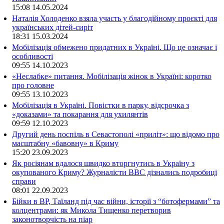
15:08
14.05.2024
Наталія Холоденко взяла участь у благодійному проєкті для
українських дітей-сиріт
18:31
15.03.2024
Мобілізація обмежено придатних в Україні. Що це означає і
особливості
09:55
14.10.2023
«Неслабке» питання. Мобілізація жінок в Україні: коротко
про головне
09:55
13.10.2023
Мобілізація в Україні. Повістки в парку, відсрочка з
«доказами» та покарання для ухилянтів
09:59
12.10.2023
Другий день поспіль в Севастополі «приліт»: що відомо про
масштабну «бавовну» в Криму
15:20
23.09.2023
Як росіянам вдалося швидко вторгнутись в Україну з
окупованого Криму? Журналісти ВВС дізнались подробиці
справи
08:01
22.09.2023
Бійки в ВР, Таїланд під час війни, історії з “ботофермами” та
колцентрами: як Микола Тищенко перетворив
законотворчість на піар