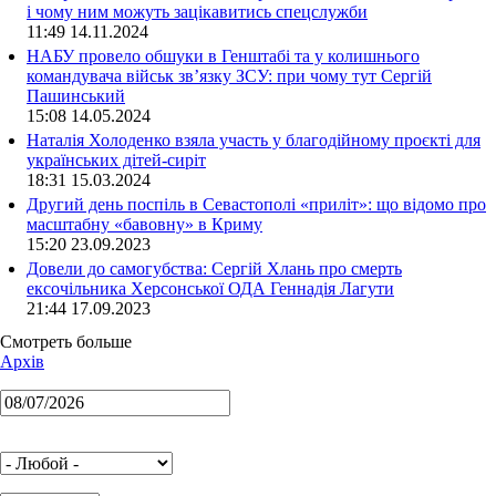
і чому ним можуть зацікавитись спецслужби
11:49 14.11.2024
НАБУ провело обшуки в Генштабі та у колишнього
командувача військ зв’язку ЗСУ: при чому тут Сергій
Пашинський
15:08 14.05.2024
Наталія Холоденко взяла участь у благодійному проєкті для
українських дітей-сиріт
18:31 15.03.2024
Другий день поспіль в Севастополі «приліт»: що відомо про
масштабну «бавовну» в Криму
15:20 23.09.2023
Довели до самогубства: Сергій Хлань про смерть
ексочільника Херсонської ОДА Геннадія Лагути
21:44 17.09.2023
Смотреть больше
Архів