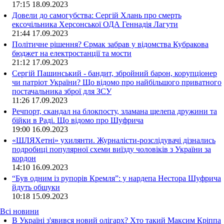
17:15
18.09.2023
Довели до самогубства: Сергій Хлань про смерть
ексочільника Херсонської ОДА Геннадія Лагути
21:44
17.09.2023
Політичне рішення? Єрмак забрав у відомства Кубракова
бюджет на електростанції та мости
21:12
17.09.2023
Сергій Пашинський - бандит, збройний барон, корупціонер
чи патріот України? Що відомо про найбільшого приватного
постачальника зброї для ЗСУ
11:26
17.09.2023
Речпорт, скандал на блокпосту, зламана щелепа дружини та
бійки в Раді. Що відомо про Шуфрича
19:00
16.09.2023
«ШЛЯХетні» ухилянти. Журналісти-розслідувачі дізнались
подробиці популярної схеми виїзду чоловіків з України за
кордон
14:10
16.09.2023
“Був одним із рупорів Кремля”: у нардепа Нестора Шуфрича
йдуть обшуки
10:18
15.09.2023
Всі новини
В Україні з'явився новий олігарх? Хто такий Максим Кріппа