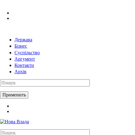
Перейти к основному содержанию
Держава
Бізнес
Суспільство
Аргумент
Контакти
Архів