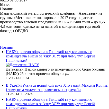
08:15 01.03.2017
Бізнес
Новини
Мариупольский металлургический комбинат «Азовсталь» из
группы «Метинвест» планировал в 2017 году нарастить
производство готовой продукции на 0,8-0,9 млн тонн – до 4,2-
4,3 млн тонн, однако из-за начатой в конце января торговой
блокады ОРДЛО...
Новини
НАБУ провело обшуки в Генштабі та у колишнього
командувача військ зв’язку ЗСУ: при чому тут Сергій
Пашинський
Детективи Національного антикорупційного бюро України
(НАБУ) 25 квітня провели обшуки у...
15:08
14.05.24
В Україні з'явився новий олігарх? Хто такий Максим Кріппа
і чому ним можуть зацікавитись спецслужби
11:49
14.11.2024
НАБУ провело обшуки в Генштабі та у колишнього
командувача військ зв’язку ЗСУ: при чому тут Сергій
Пашинський