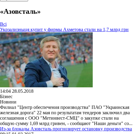
«Азовсталь»
Всі
Укрзализныця купит у фирмы Ахметова стали на 1,7 млрд грн
14:04 28.05.2018
Бізнес
Новини
Филиал "Центр обеспечения производства" ПАО "Украинская
железная дорога" 22 мая по результатам тендеров заключил два
соглашения с ООО "Метинвест-СМЦ" о закупке стали на
общую сумму 1,69 млрд гривен, - сообщают "Наши деньги" со...
Из-за блокады Азовсталь прогнозирует остановку производства