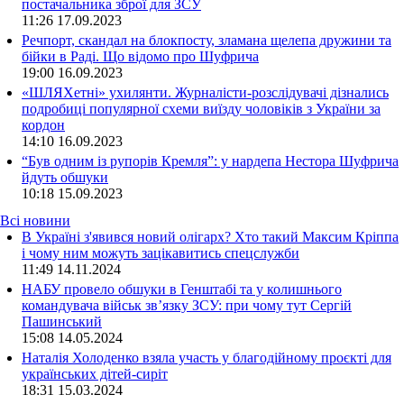
постачальника зброї для ЗСУ
11:26
17.09.2023
Речпорт, скандал на блокпосту, зламана щелепа дружини та
бійки в Раді. Що відомо про Шуфрича
19:00
16.09.2023
«ШЛЯХетні» ухилянти. Журналісти-розслідувачі дізнались
подробиці популярної схеми виїзду чоловіків з України за
кордон
14:10
16.09.2023
“Був одним із рупорів Кремля”: у нардепа Нестора Шуфрича
йдуть обшуки
10:18
15.09.2023
Всі новини
В Україні з'явився новий олігарх? Хто такий Максим Кріппа
і чому ним можуть зацікавитись спецслужби
11:49 14.11.2024
НАБУ провело обшуки в Генштабі та у колишнього
командувача військ зв’язку ЗСУ: при чому тут Сергій
Пашинський
15:08 14.05.2024
Наталія Холоденко взяла участь у благодійному проєкті для
українських дітей-сиріт
18:31 15.03.2024