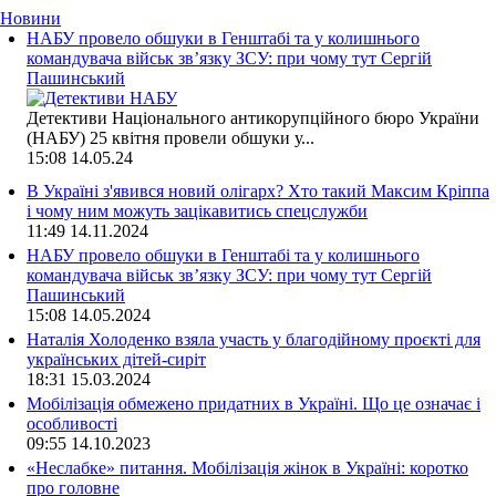
Новини
НАБУ провело обшуки в Генштабі та у колишнього
командувача військ зв’язку ЗСУ: при чому тут Сергій
Пашинський
Детективи Національного антикорупційного бюро України
(НАБУ) 25 квітня провели обшуки у...
15:08
14.05.24
В Україні з'явився новий олігарх? Хто такий Максим Кріппа
і чому ним можуть зацікавитись спецслужби
11:49
14.11.2024
НАБУ провело обшуки в Генштабі та у колишнього
командувача військ зв’язку ЗСУ: при чому тут Сергій
Пашинський
15:08
14.05.2024
Наталія Холоденко взяла участь у благодійному проєкті для
українських дітей-сиріт
18:31
15.03.2024
Мобілізація обмежено придатних в Україні. Що це означає і
особливості
09:55
14.10.2023
«Неслабке» питання. Мобілізація жінок в Україні: коротко
про головне