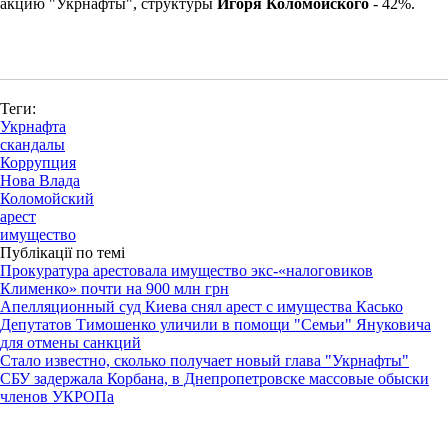
акцию "Укрнафты", структуры
Игоря Коломойского
- 42%.
Теги:
Укрнафта
скандалы
Коррупция
Нова Влада
Коломойский
арест
имущество
Публікації по темі
Прокуратура арестовала имущество экс-«налоговиков
Клименко» почти на 900 млн грн
Апелляционный суд Киева снял арест с имущества Касько
Депутатов Тимошенко уличили в помощи "Семьи" Януковича
для отмены санкций
Стало известно, сколько получает новый глава "Укрнафты"
СБУ задержала Корбана, в Днепропетровске массовые обыски
членов УКРОПа