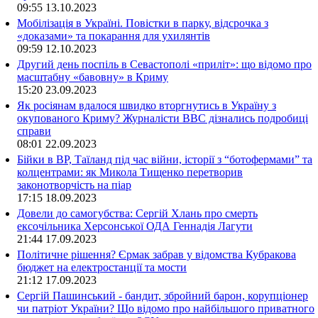
09:55
13.10.2023
Мобілізація в Україні. Повістки в парку, відсрочка з
«доказами» та покарання для ухилянтів
09:59
12.10.2023
Другий день поспіль в Севастополі «приліт»: що відомо про
масштабну «бавовну» в Криму
15:20
23.09.2023
Як росіянам вдалося швидко вторгнутись в Україну з
окупованого Криму? Журналісти ВВС дізнались подробиці
справи
08:01
22.09.2023
Бійки в ВР, Таїланд під час війни, історії з “ботофермами” та
колцентрами: як Микола Тищенко перетворив
законотворчість на піар
17:15
18.09.2023
Довели до самогубства: Сергій Хлань про смерть
ексочільника Херсонської ОДА Геннадія Лагути
21:44
17.09.2023
Політичне рішення? Єрмак забрав у відомства Кубракова
бюджет на електростанції та мости
21:12
17.09.2023
Сергій Пашинський - бандит, збройний барон, корупціонер
чи патріот України? Що відомо про найбільшого приватного