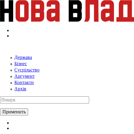
Перейти к основному содержанию
Держава
Бізнес
Суспільство
Аргумент
Контакти
Архів