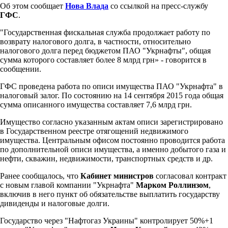
Об этом сообщает
Нова Влада
со ссылкой на пресс-службу
ГФС
.
"Государственная фискальная служба продолжает работу по
возврату налогового долга, в частности, относительно
налогового долга перед бюджетом ПАО "Укрнафты", общая
сумма которого составляет более 8 млрд грн» - говорится в
сообщении.
ГФС проведена работа по описи имущества ПАО "Укрнафта" в
налоговый залог. По состоянию на 14 сентября 2015 года общая
сумма описанного имущества составляет 7,6 млрд грн.
Имущество согласно указанным актам описи зарегистрировано
в Государственном реестре отягощений недвижимого
имущества. Центральным офисом постоянно проводится работа
по дополнительной описи имущества, а именно добытого газа и
нефти, скважин, недвижимости, транспортных средств и др.
Ранее сообщалось, что
Кабинет министров
согласовал контракт
с новым главой компании "Укрнафта"
Марком Роллинзом
,
включив в него пункт об обязательстве выплатить государству
дивиденды и налоговые долги.
Государство через "Нафтогаз Украины" контролирует 50%+1