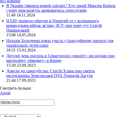
Всі новини
В Україні з'явився новий олігарх? Хто такий Максим Кріппа
і чому ним можуть зацікавитись спецслужби
11:49 14.11.2024
НАБУ провело обшуки в Генштабі та у колишнього
командувача військ зв’язку ЗСУ: при чому тут Сергій
Пашинський
15:08 14.05.2024
Наталія Холоденко взяла участь у благодійному проєкті для
українських дітей-сиріт
18:31 15.03.2024
Другий день поспіль в Севастополі «приліт»: що відомо про
масштабну «бавовну» в Криму
15:20 23.09.2023
Довели до самогубства: Сергій Хлань про смерть
ексочільника Херсонської ОДА Геннадія Лагути
21:44 17.09.2023
Смотреть больше
Архів