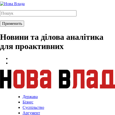
Новини та ділова аналітика
для проактивних
Держава
Бізнес
Суспільство
Аргумент