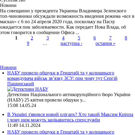
Новини
На совещании у президента Украины Владимира Зеленского
топ-чиновники обсуждали возможность введения режима «все в
масках» с 6 по 24 апреля 2020 года, поскольку на Пасху
ожидается пик заболеваемости. Как передает Нова Влада, об
этом говорится в сообщении Офиса ...
1
2
3
4
5
6
7
8
9
…
наступна ›
остання »
Страницы
Новини
НАБУ провело обшуки в Генштабі та у колишнього
командувача військ зв’язку ЗСУ: при чому тут Сергій
Пашинський
Детективи Національного антикорупційного бюро України
(НАБУ) 25 квітня провели обшуки у...
15:08
14.05.24
В Україні з'явився новий олігарх? Хто такий Максим Кріппа
і чому ним можуть зацікавитись спецслужби
11:49
14.11.2024
НАБУ провело обшуки в Генштабі та у колишнього