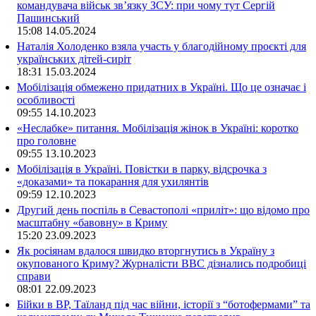
командувача військ зв’язку ЗСУ: при чому тут Сергій
Пашинський
15:08
14.05.2024
Наталія Холоденко взяла участь у благодійному проєкті для
українських дітей-сиріт
18:31
15.03.2024
Мобілізація обмежено придатних в Україні. Що це означає і
особливості
09:55
14.10.2023
«Неслабке» питання. Мобілізація жінок в Україні: коротко
про головне
09:55
13.10.2023
Мобілізація в Україні. Повістки в парку, відсрочка з
«доказами» та покарання для ухилянтів
09:59
12.10.2023
Другий день поспіль в Севастополі «приліт»: що відомо про
масштабну «бавовну» в Криму
15:20
23.09.2023
Як росіянам вдалося швидко вторгнутись в Україну з
окупованого Криму? Журналісти ВВС дізнались подробиці
справи
08:01
22.09.2023
Бійки в ВР, Таїланд під час війни, історії з “ботофермами” та