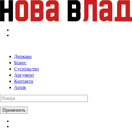
Перейти к основному содержанию
Держава
Бізнес
Суспільство
Аргумент
Контакти
Архів