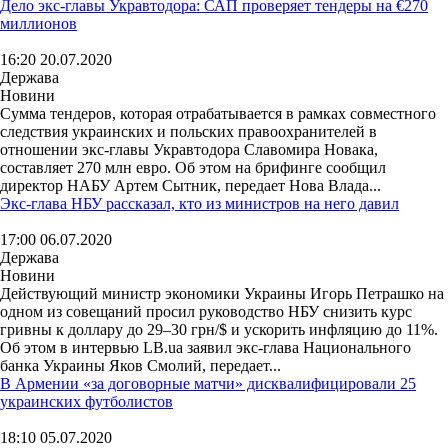
Дело экс-главы Укравтодора: САП проверяет тендеры на €270
миллионов
16:20 20.07.2020
Держава
Новини
Сумма тендеров, которая отрабатывается в рамках совместного
следствия украинских и польских правоохранителей в
отношении экс-главы Укравтодора Славомира Новака,
составляет 270 млн евро. Об этом на брифинге сообщил
директор НАБУ Артем Сытник, передает Нова Влада...
Экс-глава НБУ рассказал, кто из министров на него давил
17:00 06.07.2020
Держава
Новини
Действующий министр экономики Украины Игорь Петрашко на
одном из совещаний просил руководство НБУ снизить курс
гривны к доллару до 29–30 грн/$ и ускорить инфляцию до 11%.
Об этом в интервью LB.ua заявил экс-глава Национального
банка Украины Яков Смолий, передает...
В Армении «за договорные матчи» дисквалифицировали 25
украинских футболистов
18:10 05.07.2020