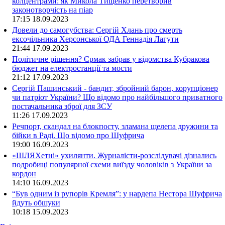
колцентрами: як Микола Тищенко перетворив
законотворчість на піар
17:15
18.09.2023
Довели до самогубства: Сергій Хлань про смерть
ексочільника Херсонської ОДА Геннадія Лагути
21:44
17.09.2023
Політичне рішення? Єрмак забрав у відомства Кубракова
бюджет на електростанції та мости
21:12
17.09.2023
Сергій Пашинський - бандит, збройний барон, корупціонер
чи патріот України? Що відомо про найбільшого приватного
постачальника зброї для ЗСУ
11:26
17.09.2023
Речпорт, скандал на блокпосту, зламана щелепа дружини та
бійки в Раді. Що відомо про Шуфрича
19:00
16.09.2023
«ШЛЯХетні» ухилянти. Журналісти-розслідувачі дізнались
подробиці популярної схеми виїзду чоловіків з України за
кордон
14:10
16.09.2023
“Був одним із рупорів Кремля”: у нардепа Нестора Шуфрича
йдуть обшуки
10:18
15.09.2023