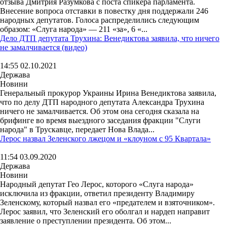
отзыва Дмитрия Разумкова с поста спикера парламента.
Внесение вопроса отставки в повестку дня поддержали 246
народных депутатов. Голоса распределились следующим
образом: «Слуга народа» — 211 «за», 6 «...
Дело ДТП депутата Трухина: Венедиктова заявила, что ничего
не замалчивается (видео)
14:55 02.10.2021
Держава
Новини
Генеральный прокурор Украины Ирина Венедиктова заявила,
что по делу ДТП народного депутата Александра Трухина
ничего не замалчивается. Об этом она сегодня сказала на
брифинге во время выездного заседания фракции "Слуги
народа" в Трускавце, передает Нова Влада...
Лерос назвал Зеленского лжецом и «клоуном с 95 Квартала»
11:54 03.09.2020
Держава
Новини
Народный депутат Гео Лерос, которого «Слуга народа»
исключила из фракции, ответил президенту Владимиру
Зеленскому, который назвал его «предателем и взяточником».
Лерос заявил, что Зеленский его оболгал и нардеп направит
заявление о преступлении президента. Об этом...