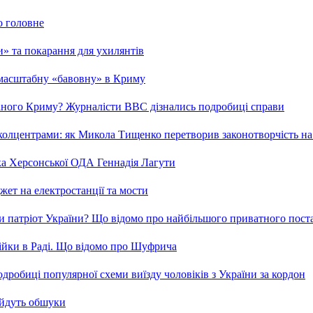
о головне
ми» та покарання для ухилянтів
 масштабну «бавовну» в Криму
ваного Криму? Журналісти ВВС дізнались подробиці справи
та колцентрами: як Микола Тищенко перетворив законотворчість на
ка Херсонської ОДА Геннадія Лагути
ет на електростанції та мости
и патріот України? Що відомо про найбільшого приватного пост
бійки в Раді. Що відомо про Шуфрича
робиці популярної схеми виїзду чоловіків з України за кордон
 йдуть обшуки