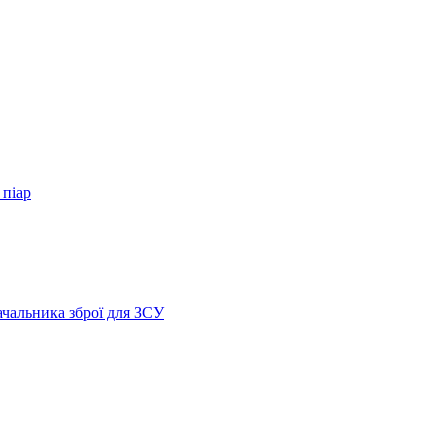
 піар
ачальника зброї для ЗСУ