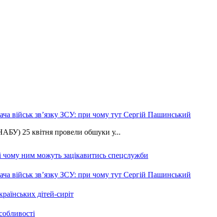
ча військ зв’язку ЗСУ: при чому тут Сергій Пашинський
АБУ) 25 квітня провели обшуки у...
 і чому ним можуть зацікавитись спецслужби
ча військ зв’язку ЗСУ: при чому тут Сергій Пашинський
країнських дітей-сиріт
особливості