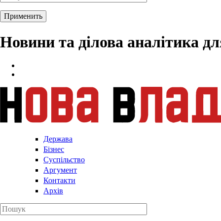
Новини та ділова аналітика д
Держава
Бізнес
Суспільство
Аргумент
Контакти
Архів