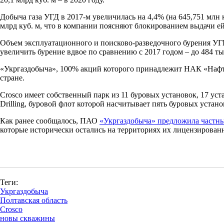
Добыча газа УГД в 2017-м увеличилась на 4,4% (на 645,751 млн к
млрд куб. м, что в компании поясняют блокированием выдачи е
Объем эксплуатационного и поисково-разведочного бурения УГВ в
увеличить бурение вдвое по сравнению с 2017 годом – до 484 ты
«Укргаздобыча», 100% акций которого принадлежит НАК «Нафт
стране.
Crosco имеет собственный парк из 11 буровых установок, 17 ус
Drilling, буровой флот которой насчитывает пять буровых устано
Как ранее сообщалось, ПАО
«Укргаздобыча» предложила частн
которые исторически остались на территориях их лицензирова
Теги:
Укргаздобыча
Полтавская область
Crosco
новы скважины