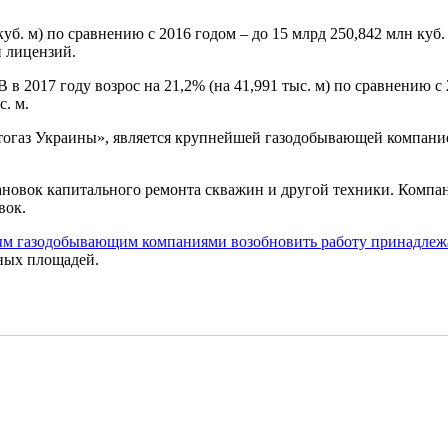
уб. м) по сравнению с 2016 годом – до 15 млрд 250,842 млн куб.
й лицензий.
 2017 году возрос на 21,2% (на 41,991 тыс. м) по сравнению с 
с. м.
огаз Украины», является крупнейшей газодобывающей компание
тановок капитального ремонта скважин и другой техники. Компа
вок.
ым газодобывающим компаниями возобновить работу принадлеж
нных площадей.