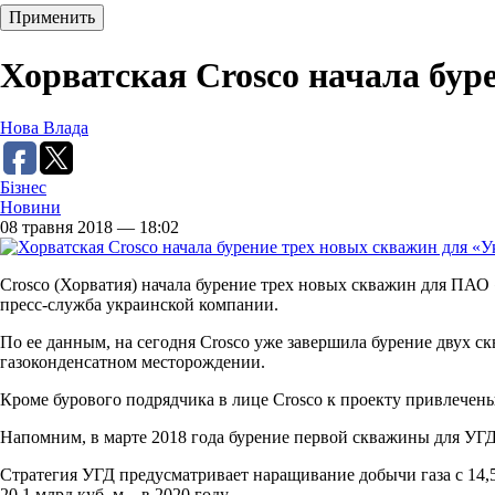
Хорватская Crosco начала бур
Нова Влада
Бізнес
Новини
08 травня 2018 — 18:02
Crosco (Хорватия) начала бурение трех новых скважин для ПАО 
пресс-служба украинской компании.
По ее данным, на сегодня Crosco уже завершила бурение двух 
газоконденсатном месторождении.
Кроме бурового подрядчика в лице Crosco к проекту привлечен
Напомним, в марте 2018 года бурение первой скважины для УГД в
Стратегия УГД предусматривает наращивание добычи газа с 14,5 млр
20,1 млрд куб. м – в 2020 году.