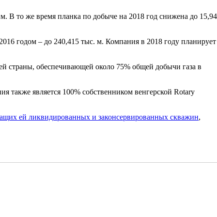
 м. В то же время планка по добыче на 2018 год снижена до 15,94
2016 годом – до 240,415 тыс. м. Компания в 2018 году планирует
й страны, обеспечивающей около 75% общей добычи газа в
ния также является 100% собственником венгерской Rotary
ащих ей ликвидированных и законсервированных скважин
,