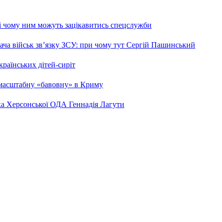
 і чому ним можуть зацікавитись спецслужби
ча військ зв’язку ЗСУ: при чому тут Сергій Пашинський
країнських дітей-сиріт
 масштабну «бавовну» в Криму
ка Херсонської ОДА Геннадія Лагути