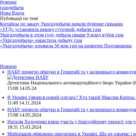
бурение
газодобыча
Нова Влада
Публікації по темі
Китайцы по заказу Укргаздобычи начали бурение скважин
«УГД» установила рекорд суточной добычи газа
Укргаздобыча в этом году добыла свыше 9 млрд кубов газа
«Укргаздобыча» нарастила добычу газа
«Укргаздобыча» вложила 50 млн грн на развитие Полтавщины
Новини
НАБУ провело обшуки в Генштабі та у колишнього командува
Детективи Національного антикорупційного бюро України (Н
15:08
14.05.24
В Україні з'явився новий олігарх? Хто такий Максим Кріппа
11:49
14.11.2024
НАБУ провело обшуки в Генштабі та у колишнього командува
15:08
14.05.2024
Наталія Холоденко взяла участь у благодійному проєкті для у
18:31
15.03.2024
Мобілізація обмежено придатних в Україні. Що це означає і 