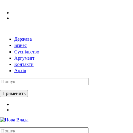
Перейти к основному содержанию
Держава
Бізнес
Суспільство
Аргумент
Контакти
Архів