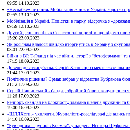
09:55
14.10.2023
«Неслабке» питання. Мобілізація жінок в Україні: коротко пр
09:55
13.10.2023
Мобілізація в Україні. Повістки в парку, відсрочка з «доказа
09:59
12.10.2023
Другий день поспіль в Севастополі «приліт»: що відомо про
15:20
23.09.2023
Як росіянам вдалося швидко вторгнутись в Україну з окупо
08:01
22.09.2023
Бійки в ВР, Таїланд під час війни, історії з “ботофермами” 
17:15
18.09.2023
Довели до самогубства: Сергій Хлань про смерть ексочільни
21:44
17.09.2023
Політичне рішення? Єрмак забрав у відомства Кубракова бюдж
21:12
17.09.2023
Сергій Пашинський - бандит, збройний барон, корупціонер ч
11:26
17.09.2023
Речпорт, скандал на блокпосту, зламана щелепа дружини та 
19:00
16.09.2023
«ШЛЯХетні» ухилянти. Журналісти-розслідувачі дізнались под
14:10
16.09.2023
“Був одним із рупорів Кремля”: у нардепа Нестора Шуфрича