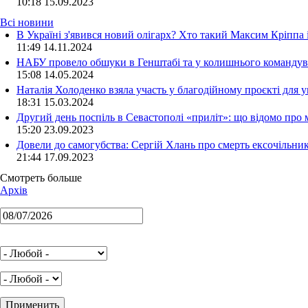
10:18
15.09.2023
Всі новини
В Україні з'явився новий олігарх? Хто такий Максим Кріппа
11:49 14.11.2024
НАБУ провело обшуки в Генштабі та у колишнього командува
15:08 14.05.2024
Наталія Холоденко взяла участь у благодійному проєкті для у
18:31 15.03.2024
Другий день поспіль в Севастополі «приліт»: що відомо про
15:20 23.09.2023
Довели до самогубства: Сергій Хлань про смерть ексочільни
21:44 17.09.2023
Смотреть больше
Архів