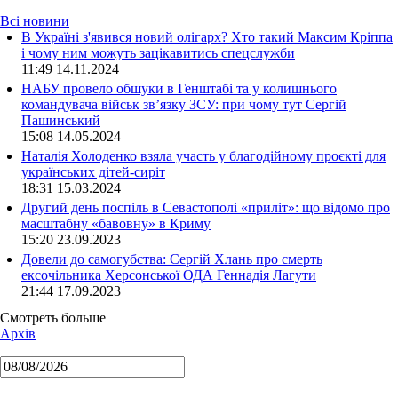
Всі новини
В Україні з'явився новий олігарх? Хто такий Максим Кріппа
і чому ним можуть зацікавитись спецслужби
11:49 14.11.2024
НАБУ провело обшуки в Генштабі та у колишнього
командувача військ зв’язку ЗСУ: при чому тут Сергій
Пашинський
15:08 14.05.2024
Наталія Холоденко взяла участь у благодійному проєкті для
українських дітей-сиріт
18:31 15.03.2024
Другий день поспіль в Севастополі «приліт»: що відомо про
масштабну «бавовну» в Криму
15:20 23.09.2023
Довели до самогубства: Сергій Хлань про смерть
ексочільника Херсонської ОДА Геннадія Лагути
21:44 17.09.2023
Смотреть больше
Архів