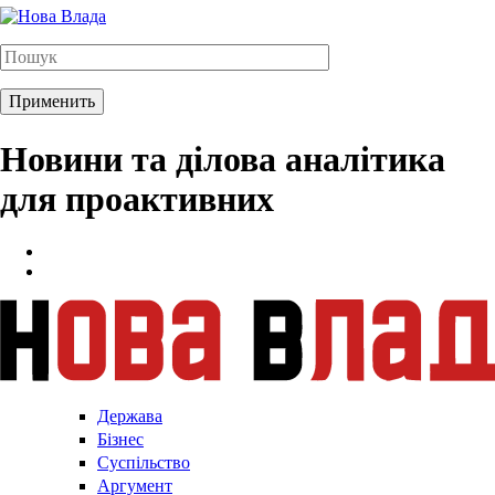
Новини та ділова аналітика
для проактивних
Держава
Бізнес
Суспільство
Аргумент