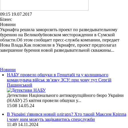
09:15 19.07.2017
Бізнес
Новини
Укрнафта решила заморозить проект по разведывательному
бурению на Великобубновском месторождении в Сумской
области.Об этом сообщает пресс-служба компании, передает
Нова Влада.Как пояснили в Укрнафте, проект предполагал
завершение бурения новой разведывательной скважины...
Новини
НАБУ провело обшуки в Генштабі та у колишнього
командувача військ зв’язку ЗСУ: при чому тут Сергій
Пашинський
Детективи Національного антикорупційного бюро України
(НАБУ) 25 квітня провели обшуки у...
15:08
14.05.24
В Україні з'явився новий олігарх? Хто такий Максим Кріппа
і чому ним можуть зацікавитись спецслужби
11:49
14.11.2024