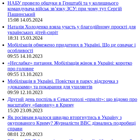
НАБУ провело обшуки в Генштабі та у колишнього
командувача військ зв’язку ЗСУ: при чому тут Сергій
Пашинський
15:08
14.05.2024
Наталія Холоденко взяла участь у благодійному проєкті для
українських дітей-сиріт
18:31
15.03.2024
Мобілізація обмежено придатних в Україні. Що це означає і
особливості
09:55
14.10.2023
«Неслабке» питання. Мобілізація жінок в Україні: коротко
про головне
09:55
13.10.2023
Мобілізація в Україні. Повістки в парку, відсрочка з
«доказами» та покарання для ухилянтів
09:59
12.10.2023
Другий день поспіль в Севастополі «приліт»: що відомо про
масштабну «бавовну» в Криму
15:20
23.09.2023
Як росіянам вдалося швидко вторгнутись в Україну з
окупованого Криму? Журналісти ВВС дізнались подробиці
справи
08:01
22.09.2023