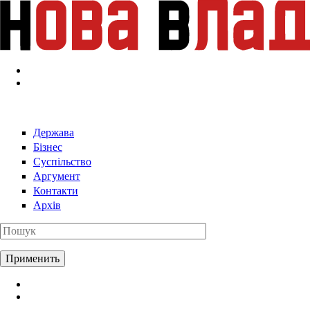
Перейти к основному содержанию
Держава
Бізнес
Суспільство
Аргумент
Контакти
Архів