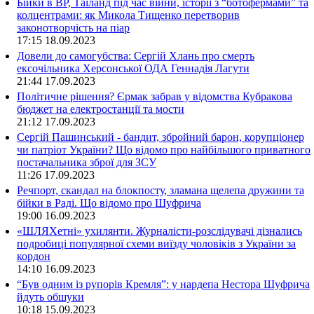
Бійки в ВР, Таїланд під час війни, історії з “ботофермами” та
колцентрами: як Микола Тищенко перетворив
законотворчість на піар
17:15
18.09.2023
Довели до самогубства: Сергій Хлань про смерть
ексочільника Херсонської ОДА Геннадія Лагути
21:44
17.09.2023
Політичне рішення? Єрмак забрав у відомства Кубракова
бюджет на електростанції та мости
21:12
17.09.2023
Сергій Пашинський - бандит, збройний барон, корупціонер
чи патріот України? Що відомо про найбільшого приватного
постачальника зброї для ЗСУ
11:26
17.09.2023
Речпорт, скандал на блокпосту, зламана щелепа дружини та
бійки в Раді. Що відомо про Шуфрича
19:00
16.09.2023
«ШЛЯХетні» ухилянти. Журналісти-розслідувачі дізнались
подробиці популярної схеми виїзду чоловіків з України за
кордон
14:10
16.09.2023
“Був одним із рупорів Кремля”: у нардепа Нестора Шуфрича
йдуть обшуки
10:18
15.09.2023