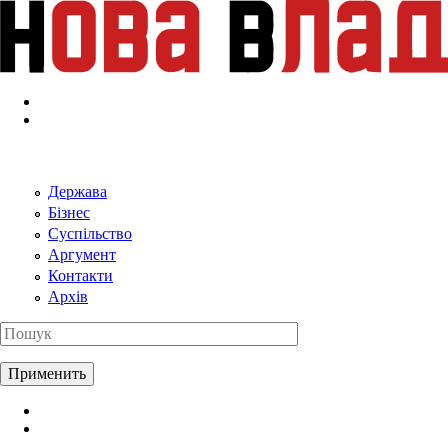
Перейти к основному содержанию
Держава
Бізнес
Суспільство
Аргумент
Контакти
Архів