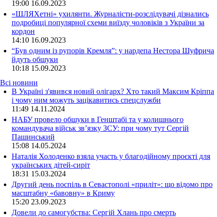
19:00
16.09.2023
«ШЛЯХетні» ухилянти. Журналісти-розслідувачі дізнались
подробиці популярної схеми виїзду чоловіків з України за
кордон
14:10
16.09.2023
“Був одним із рупорів Кремля”: у нардепа Нестора Шуфрича
йдуть обшуки
10:18
15.09.2023
Всі новини
В Україні з'явився новий олігарх? Хто такий Максим Кріппа
і чому ним можуть зацікавитись спецслужби
11:49 14.11.2024
НАБУ провело обшуки в Генштабі та у колишнього
командувача військ зв’язку ЗСУ: при чому тут Сергій
Пашинський
15:08 14.05.2024
Наталія Холоденко взяла участь у благодійному проєкті для
українських дітей-сиріт
18:31 15.03.2024
Другий день поспіль в Севастополі «приліт»: що відомо про
масштабну «бавовну» в Криму
15:20 23.09.2023
Довели до самогубства: Сергій Хлань про смерть