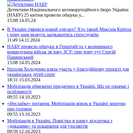
Детективи Національного антикорупційного бюро України
(НАБУ) 25 квітня провели обшуки у...
15:08
14.05.24
В Україні з'явився новий олігарх? Хто такий Максим Кріппа
і чому ним можуть зацікавитись спецслужби
11:49
14.11.2024
НАБУ провело обшуки в Генштабі та у колишнього
командувача військ зв’язку ЗСУ: при чому тут Сергій
Пашинський
15:08
14.05.2024
Наталія Холоденко взяла участь у благодійному проєкті для
українських дітей-сиріт
18:31
15.03.2024
Мобілізація обмежено придатних в Україні. Що це означає і
особливості
09:55
14.10.2023
«Неслабке» питання. Мобілізація жінок в Україні: коротко
про головне
09:55
13.10.2023
Мобілізація в Україні. Повістки в парку, відсрочка з
«доказами» та покарання для ухилянтів
09:59
12.10.2023