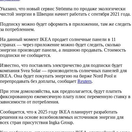
Указано, что новый сервис Strömma по продаже экологически
чистой энергии в Швеции начнет работать с сентября 2021 года.
Подписку можно будет оформить в приложении, там же следить
за потреблением.
На данный момент IKEA продает солнечные панели в 11
странах — через приложение можно будет следить, сколько
энергии производят панели, а лишнюю продавать. Стоимость
подписки не сообщается.
Известно, что поставлять электричество для подписки будет
компания Svea Solar — производитель солнечных панелей для
IKEA. Она будет покупать энергию на бирже Nord Pool и
перепродавать без доплаты, сообщает
Reuters
.
При этом домохозяйства, как предполагается, будут платить
фиксированную ежемесячную плату плюс переменную ставку в
зависимости от потребления.
Сообщается, что к 2025 году IKEA планирует разработать
решения на основе возобновляемых источников энергии для
всех стран присутствия Ingka Group.