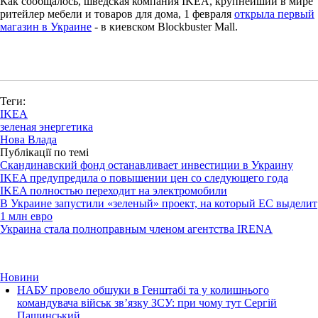
Как сообщалось, шведская компания IKEA, крупнейший в мире
ритейлер мебели и товаров для дома, 1 февраля
открыла первый
магазин в Украине
- в киевском Blockbuster Mall.
Теги:
IKEA
зеленая энергетика
Нова Влада
Публікації по темі
Скандинавский фонд останавливает инвестиции в Украину
IKEA предупредила о повышении цен со следующего года
IKEA полностью переходит на электромобили
В Украине запустили «зеленый» проект, на который ЕС выделит
1 млн евро
Украина стала полноправным членом агентства IRENA
Новини
НАБУ провело обшуки в Генштабі та у колишнього
командувача військ зв’язку ЗСУ: при чому тут Сергій
Пашинський