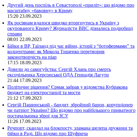
Другий день поспіль в Севастополі «приліт»: що відомо про
масштабну «бавовну» в Криму
15:20
23.09.2023
Як росіянам вдалося швидко вторгнутись в Україну з
окупованого Криму? Журналісти ВВС дізнались подробиці
справи
08:01
22.09.2023
Бійки в ВР, Таїланд під час війни, історії з “ботофермами” та
колцентрами: як Микола Тищенко перетворив
законотворчість на піар
17:15
18.09.2023
Довели до самогубства: Сергій Хлань про смерть
ексочільника Херсонської ОДА Геннадія Лагути
21:44
17.09.2023
Політичне рішення? Єрмак забрав у відомства Кубракова
бюджет на електростанції та мости
21:12
17.09.2023
Сергій Пашинський - бандит, збройний барон, корупціонер
чи патріот України? Що відомо про найбільшого приватного
постачальника зброї для ЗСУ
11:26
17.09.2023
Речпорт, скандал на блокпосту, зламана щелепа дружини та
бійки в Раді. Що відомо про Шуфрича