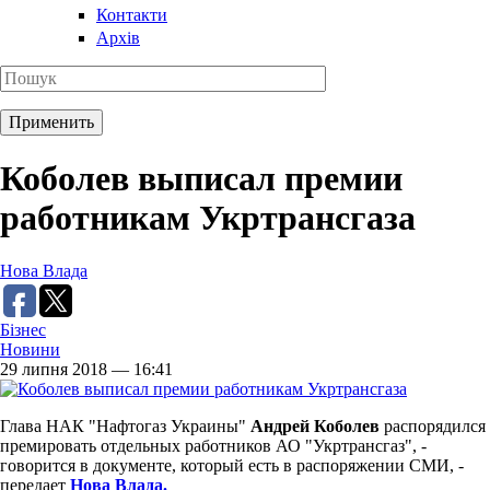
Контакти
Архів
Коболев выписал премии
работникам Укртрансгаза
Нова Влада
Бізнес
Новини
29 липня 2018 — 16:41
Глава НАК "Нафтогаз Украины"
Андрей Коболев
распорядился
премировать отдельных работников АО "Укртрансгаз", -
говорится в документе, который есть в распоряжении СМИ, -
передает
Нова Влада.