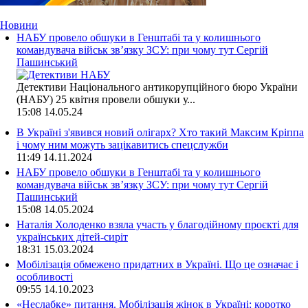
Новини
НАБУ провело обшуки в Генштабі та у колишнього
командувача військ зв’язку ЗСУ: при чому тут Сергій
Пашинський
Детективи Національного антикорупційного бюро України
(НАБУ) 25 квітня провели обшуки у...
15:08
14.05.24
В Україні з'явився новий олігарх? Хто такий Максим Кріппа
і чому ним можуть зацікавитись спецслужби
11:49
14.11.2024
НАБУ провело обшуки в Генштабі та у колишнього
командувача військ зв’язку ЗСУ: при чому тут Сергій
Пашинський
15:08
14.05.2024
Наталія Холоденко взяла участь у благодійному проєкті для
українських дітей-сиріт
18:31
15.03.2024
Мобілізація обмежено придатних в Україні. Що це означає і
особливості
09:55
14.10.2023
«Неслабке» питання. Мобілізація жінок в Україні: коротко