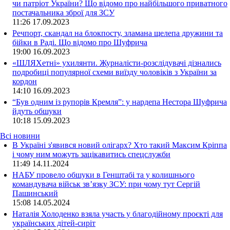
чи патріот України? Що відомо про найбільшого приватного
постачальника зброї для ЗСУ
11:26
17.09.2023
Речпорт, скандал на блокпосту, зламана щелепа дружини та
бійки в Раді. Що відомо про Шуфрича
19:00
16.09.2023
«ШЛЯХетні» ухилянти. Журналісти-розслідувачі дізнались
подробиці популярної схеми виїзду чоловіків з України за
кордон
14:10
16.09.2023
“Був одним із рупорів Кремля”: у нардепа Нестора Шуфрича
йдуть обшуки
10:18
15.09.2023
Всі новини
В Україні з'явився новий олігарх? Хто такий Максим Кріппа
і чому ним можуть зацікавитись спецслужби
11:49 14.11.2024
НАБУ провело обшуки в Генштабі та у колишнього
командувача військ зв’язку ЗСУ: при чому тут Сергій
Пашинський
15:08 14.05.2024
Наталія Холоденко взяла участь у благодійному проєкті для
українських дітей-сиріт