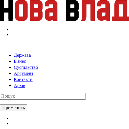
Перейти к основному содержанию
Держава
Бізнес
Суспільство
Аргумент
Контакти
Архів