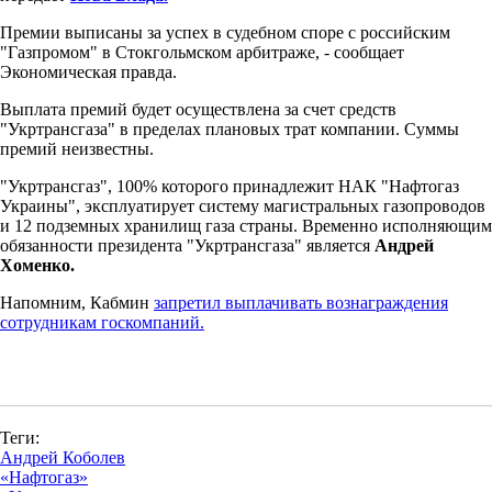
Премии выписаны за успех в судебном споре с российским
"Газпромом" в Стокгольмском арбитраже, - сообщает
Экономическая правда.
Выплата премий будет осуществлена за счет средств
"Укртрансгаза" в пределах плановых трат компании. Суммы
премий неизвестны.
"Укртрансгаз", 100% которого принадлежит НАК "Нафтогаз
Украины", эксплуатирует систему магистральных газопроводов
и 12 подземных хранилищ газа страны. Временно исполняющим
обязанности президента "Укртрансгаза" является
Андрей
Хоменко.
Напомним, Кабмин
запретил выплачивать вознаграждения
сотрудникам госкомпаний.
Теги:
Андрей Коболев
«Нафтогаз»