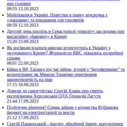
про головне
09:55
13.10.2023
Мобілізація в Україні. Повістки в парку, відсрочка з
«доказами» та покарання для ухилянтів
09:59
12.10.2023
Другий день поспіль в Севастополі «приліт»: що відомо про
масштабну «бавовну» в Криму
15:20
23.09.2023
Як росіянам вдалося швидко вторгнутись в Україну з
окупованого Криму? Журналісти ВВС дізнались подробиці
справи
08:01
22.09.2023
Бійки в ВР, Таїланд під час війни, історії з “ботофермами” та
колцентрами: як Микола Тищенко перетворив
законотворчість на піар
17:15
18.09.2023
Довели до самогубства: Сергій Хлань про смерть
ексочільника Херсонської ОДА Геннадія Лагути
21:44
17.09.2023
Політичне рішення? Єрмак забрав у відомства Кубракова
бюджет на електростанції та мости
21:12
17.09.2023
Сергій Пашинський - бандит, збройний барон, корупціонер