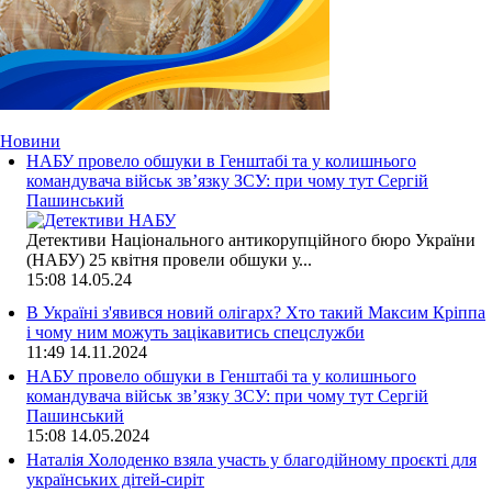
Новини
НАБУ провело обшуки в Генштабі та у колишнього
командувача військ зв’язку ЗСУ: при чому тут Сергій
Пашинський
Детективи Національного антикорупційного бюро України
(НАБУ) 25 квітня провели обшуки у...
15:08
14.05.24
В Україні з'явився новий олігарх? Хто такий Максим Кріппа
і чому ним можуть зацікавитись спецслужби
11:49
14.11.2024
НАБУ провело обшуки в Генштабі та у колишнього
командувача військ зв’язку ЗСУ: при чому тут Сергій
Пашинський
15:08
14.05.2024
Наталія Холоденко взяла участь у благодійному проєкті для
українських дітей-сиріт