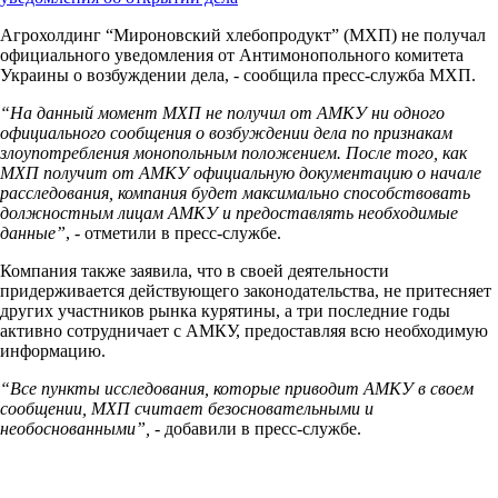
Агрохолдинг “Мироновский хлебопродукт” (МХП) не получал
официального уведомления от Антимонопольного комитета
Украины о возбуждении дела, - сообщила пресс-служба МХП.
“На данный момент МХП не получил от АМКУ ни одного
официального сообщения о возбуждении дела по признакам
злоупотребления монопольным положением. После того, как
МХП получит от АМКУ официальную документацию о начале
расследования, компания будет максимально способствовать
должностным лицам АМКУ и предоставлять необходимые
данные”
, - отметили в пресс-службе.
Компания также заявила, что в своей деятельности
придерживается действующего законодательства, не притесняет
других участников рынка курятины, а три последние годы
активно сотрудничает с АМКУ, предоставляя всю необходимую
информацию.
“Все пункты исследования, которые приводит АМКУ в своем
сообщении, МХП считает безосновательными и
необоснованными”,
- добавили в пресс-службе.