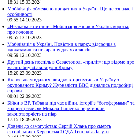
18:31
15.03.2024
Мобілізація обмежено придатних в Україні. Що це означає і
особливості
09:55
14.10.2023
«Неслабке» питання. Мобілізація жінок в Україні: коротко
про головне
09:55
13.10.2023
Мобілізація в Україні. Повістки в парку, відсрочка з
«доказами» та покарання для ухилянтів
09:59
12.10.2023
Другий день поспіль в Севастополі «приліт»: що відомо про
масштабну «бавовну» в Криму
15:20
23.09.2023
Як росіянам вдалося швидко вторгнутись в Україну з
окупованого Криму? Журналісти ВВС дізнались подробиці
справи
08:01
22.09.2023
Бійки в ВР, Таїланд під час війни, історії з “ботофермами” та
колцентрами: як Микола Тищенко перетворив
законотворчість на піар
17:15
18.09.2023
Довели до самогубства: Сергій Хлань про смерть
ексочільника Херсонської ОДА Геннадія Лагути