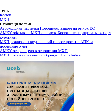
Теги:
Косюк
МХП
Публікації по темі
Агрохолдинг партнера Порошенко вышел на рынок ЕС
АМКУ обязывает МХП олигарха Косюка не наращивать экспорт
курятины
МХП реализовал крупнейший инвестпроект в АПК за
последние 5 лет
АМКУ открыл дело в отношении МХП
МХП Косюка отказался от бренда «Наша Ряба»