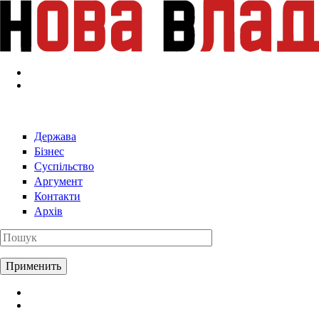
Перейти к основному содержанию
Держава
Бізнес
Суспільство
Аргумент
Контакти
Архів