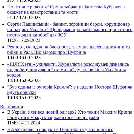
21:44
17.09.2023
Політичне рішення? Єрмак забрав у відомства Кубракова
бюджет на електростанції та мости
21:12
17.09.2023
Сергій Пашинський - бандит, збройний барон, корупціонер
чи патріот України? Що відомо про найбільшого приватного
постачальника зброї для ЗСУ
11:26
17.09.2023
Речпорт, скандал на блокпосту, зламана щелепа дружини та
бійки в Раді. Що відомо про Шуфрича
19:00
16.09.2023
«ШЛЯХетні» ухилянти. Журналісти-розслідувачі дізнались
подробиці популярної схеми виїзду чоловіків з України за
кордон
14:10
16.09.2023
“Був одним із рупорів Кремля”: у нардепа Нестора Шуфрича
йдуть обшуки
10:18
15.09.2023
Всі новини
В Україні з'явився новий олігарх? Хто такий Максим Кріппа
і чому ним можуть зацікавитись спецслужби
11:49 14.11.2024
НАБУ провело обшуки в Генштабі та у колишнього