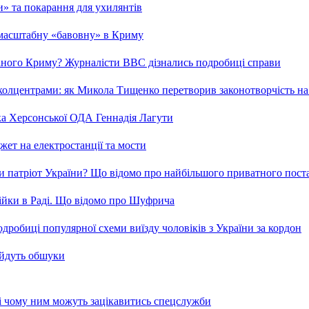
ми» та покарання для ухилянтів
 масштабну «бавовну» в Криму
ваного Криму? Журналісти ВВС дізнались подробиці справи
та колцентрами: як Микола Тищенко перетворив законотворчість на
ка Херсонської ОДА Геннадія Лагути
ет на електростанції та мости
и патріот України? Що відомо про найбільшого приватного пост
бійки в Раді. Що відомо про Шуфрича
робиці популярної схеми виїзду чоловіків з України за кордон
 йдуть обшуки
 і чому ним можуть зацікавитись спецслужби