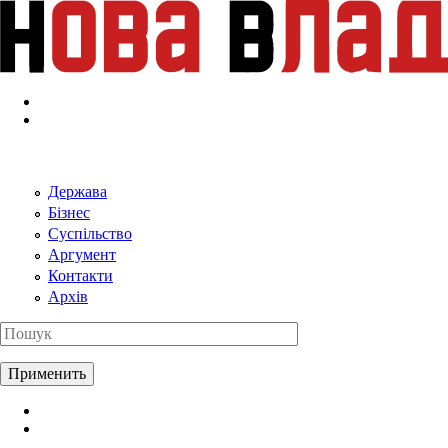
Перейти к основному содержанию
Держава
Бізнес
Суспільство
Аргумент
Контакти
Архів