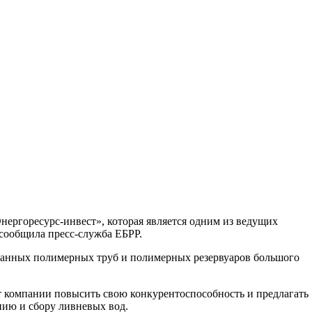
нергоресурс-инвест», которая является одним из ведущих
сообщила пресс-служба ЕБРР.
ованных полимерных труб и полимерных резервуаров большого
т компании повысить свою конкурентоспособность и предлагать
нию и сбору ливневых вод.