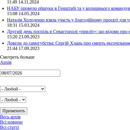
11:49 14.11.2024
НАБУ провело обшуки в Генштабі та у колишнього командува
15:08 14.05.2024
Наталія Холоденко взяла участь у благодійному проєкті для у
18:31 15.03.2024
Другий день поспіль в Севастополі «приліт»: що відомо про
15:20 23.09.2023
Довели до самогубства: Сергій Хлань про смерть ексочільни
21:44 17.09.2023
Смотреть больше
Архів
Весь архів
Всі новини
Всі статті