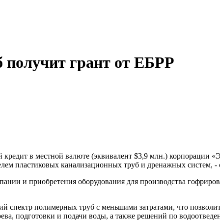
б получит грант от ЕБРР
кредит в местной валюте (эквивалент $3,9 млн.) корпорации «Э
лем пластиковых канализационных труб и дренажных систем, - 
омпании и приобретения оборудования для производства гофрир
ий спектр полимерных труб с меньшими затратами, что позволи
ева, подготовки и подачи воды, а также решений по водоотведе