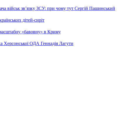
ча військ зв’язку ЗСУ: при чому тут Сергій Пашинський
країнських дітей-сиріт
 масштабну «бавовну» в Криму
ка Херсонської ОДА Геннадія Лагути