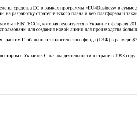
елены средства ЕС в рамках программы «EU4Business» в сумме д
 на разработку стратегического плана и веб-платформы и такж
граммы «FINTECC», которая реализуется в Украине с февраля 201
спользованы для создания новой линии для производства больши
 грантом Глобального экологического фонда (ГЭФ) в размере $
ром в Украине. С начала деятельности в стране в 1993 году Ба