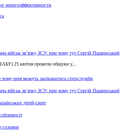
ие энергоэффективности
са
ча військ зв’язку ЗСУ: при чому тут Сергій Пашинський
АБУ) 25 квітня провели обшуки у...
 і чому ним можуть зацікавитись спецслужби
ча військ зв’язку ЗСУ: при чому тут Сергій Пашинський
країнських дітей-сиріт
особливості
о головне