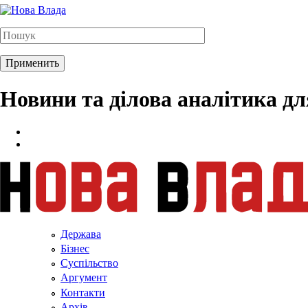
Новини та ділова аналітика д
Держава
Бізнес
Суспільство
Аргумент
Контакти
Архів