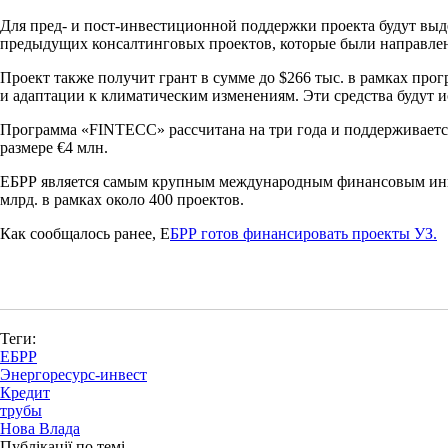
Для пред- и пост-инвестиционной поддержки проекта будут выд
предыдущих консалтинговых проектов, которые были направлены
Проект также получит грант в сумме до $266 тыс. в рамках про
и адаптации к климатическим изменениям. Эти средства будут и
Программа «FINTECC» рассчитана на три года и поддерживается
размере €4 млн.
ЕБРР является самым крупным международным финансовым инвесто
млрд. в рамках около 400 проектов.
Как сообщалось ранее, Е
БРР готов финансировать проекты УЗ.
Теги:
ЕБРР
Энергоресурс-инвест
Кредит
трубы
Нова Влада
Публікації по темі