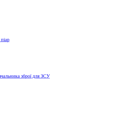
 піар
ачальника зброї для ЗСУ