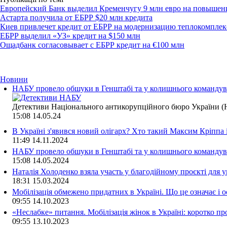
Европейский Банк выделил Кременчугу 9 млн евро на повышен
Астарта получила от ЕБРР $20 млн кредита
Киев привлечет кредит от ЕБРР на модернизацию теплокомплек
ЕБРР выделил «УЗ» кредит на $150 млн
Ощадбанк согласовывает с ЕБРР кредит на €100 млн
Новини
НАБУ провело обшуки в Генштабі та у колишнього командува
Детективи Національного антикорупційного бюро України (Н
15:08
14.05.24
В Україні з'явився новий олігарх? Хто такий Максим Кріппа
11:49
14.11.2024
НАБУ провело обшуки в Генштабі та у колишнього командува
15:08
14.05.2024
Наталія Холоденко взяла участь у благодійному проєкті для у
18:31
15.03.2024
Мобілізація обмежено придатних в Україні. Що це означає і 
09:55
14.10.2023
«Неслабке» питання. Мобілізація жінок в Україні: коротко пр
09:55
13.10.2023