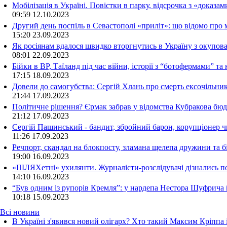
Мобілізація в Україні. Повістки в парку, відсрочка з «доказа
09:59
12.10.2023
Другий день поспіль в Севастополі «приліт»: що відомо про
15:20
23.09.2023
Як росіянам вдалося швидко вторгнутись в Україну з окупо
08:01
22.09.2023
Бійки в ВР, Таїланд під час війни, історії з “ботофермами” 
17:15
18.09.2023
Довели до самогубства: Сергій Хлань про смерть ексочільни
21:44
17.09.2023
Політичне рішення? Єрмак забрав у відомства Кубракова бюдж
21:12
17.09.2023
Сергій Пашинський - бандит, збройний барон, корупціонер ч
11:26
17.09.2023
Речпорт, скандал на блокпосту, зламана щелепа дружини та 
19:00
16.09.2023
«ШЛЯХетні» ухилянти. Журналісти-розслідувачі дізнались под
14:10
16.09.2023
“Був одним із рупорів Кремля”: у нардепа Нестора Шуфрича
10:18
15.09.2023
Всі новини
В Україні з'явився новий олігарх? Хто такий Максим Кріппа