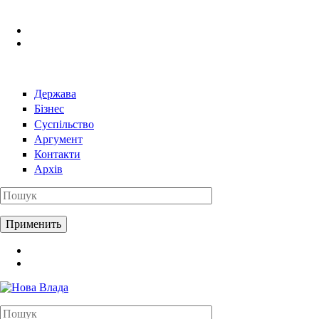
Перейти к основному содержанию
Держава
Бізнес
Суспільство
Аргумент
Контакти
Архів