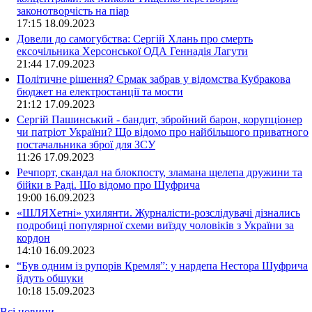
законотворчість на піар
17:15
18.09.2023
Довели до самогубства: Сергій Хлань про смерть
ексочільника Херсонської ОДА Геннадія Лагути
21:44
17.09.2023
Політичне рішення? Єрмак забрав у відомства Кубракова
бюджет на електростанції та мости
21:12
17.09.2023
Сергій Пашинський - бандит, збройний барон, корупціонер
чи патріот України? Що відомо про найбільшого приватного
постачальника зброї для ЗСУ
11:26
17.09.2023
Речпорт, скандал на блокпосту, зламана щелепа дружини та
бійки в Раді. Що відомо про Шуфрича
19:00
16.09.2023
«ШЛЯХетні» ухилянти. Журналісти-розслідувачі дізнались
подробиці популярної схеми виїзду чоловіків з України за
кордон
14:10
16.09.2023
“Був одним із рупорів Кремля”: у нардепа Нестора Шуфрича
йдуть обшуки
10:18
15.09.2023
Всі новини