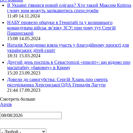
В Україні з'явився новий олігарх? Хто такий Максим Кріппа
і чому ним можуть зацікавитись спецслужби
11:49 14.11.2024
НАБУ провело обшуки в Генштабі та у колишнього
командувача військ зв’язку ЗСУ: при чому тут Сергій
Пашинський
15:08 14.05.2024
Наталія Холоденко взяла участь у благодійному проєкті для
українських дітей-сиріт
18:31 15.03.2024
Другий день поспіль в Севастополі «приліт»: що відомо про
масштабну «бавовну» в Криму
15:20 23.09.2023
Довели до самогубства: Сергій Хлань про смерть
ексочільника Херсонської ОДА Геннадія Лагути
21:44 17.09.2023
Смотреть больше
Архів