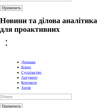
Новини та ділова аналітика
для проактивних
Держава
Бізнес
Суспільство
Аргумент
Контакти
Архів