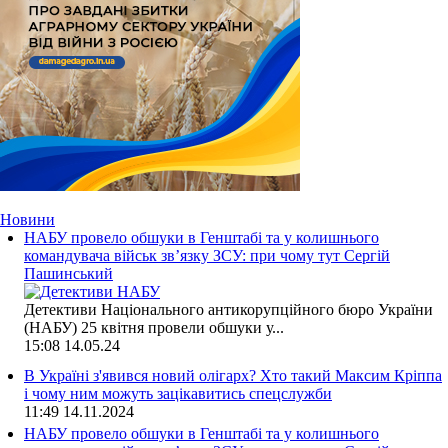
Новини
НАБУ провело обшуки в Генштабі та у колишнього
командувача військ зв’язку ЗСУ: при чому тут Сергій
Пашинський
Детективи Національного антикорупційного бюро України
(НАБУ) 25 квітня провели обшуки у...
15:08
14.05.24
В Україні з'явився новий олігарх? Хто такий Максим Кріппа
і чому ним можуть зацікавитись спецслужби
11:49
14.11.2024
НАБУ провело обшуки в Генштабі та у колишнього