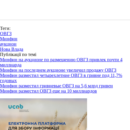
Теги:
ОВГЗ
Минфин
аукцион
Нова Влада
Публікації по темі
Минфин на аукционе по размещению ОВГЗ привлек почти 4
миллиарда
Минфин на последнем аукционе увеличил продажу ОВГЗ
Минфин разместил четырехлетние ОВГЗ в гривне под 11,7%
годовых
Минфин разместил гривневые ОВГЗ на 5,6 млрд гривен
Минфин разместил ОВГЗ еще на 10 миллиардов