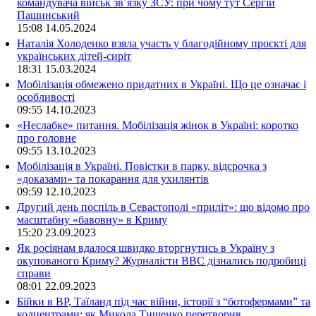
командувача військ зв’язку ЗСУ: при чому тут Сергій
Пашинський
15:08
14.05.2024
Наталія Холоденко взяла участь у благодійному проєкті для
українських дітей-сиріт
18:31
15.03.2024
Мобілізація обмежено придатних в Україні. Що це означає і
особливості
09:55
14.10.2023
«Неслабке» питання. Мобілізація жінок в Україні: коротко
про головне
09:55
13.10.2023
Мобілізація в Україні. Повістки в парку, відсрочка з
«доказами» та покарання для ухилянтів
09:59
12.10.2023
Другий день поспіль в Севастополі «приліт»: що відомо про
масштабну «бавовну» в Криму
15:20
23.09.2023
Як росіянам вдалося швидко вторгнутись в Україну з
окупованого Криму? Журналісти ВВС дізнались подробиці
справи
08:01
22.09.2023
Бійки в ВР, Таїланд під час війни, історії з “ботофермами” та
колцентрами: як Микола Тищенко перетворив