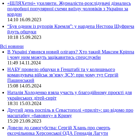
«ШЛЯХетні» ухилянти. Журналісти-розслідувачі дізнались
подробиці популярної схеми виїзду чоловіків з України за
кордон
14:10
16.09.2023
“Був одним із рупорів Кремля”: у нардепа Нестора Шуфрича
йдуть обшуки
10:18
15.09.2023
Всі новини
В Україні з'явився новий олігарх? Хто такий Максим Кріппа
і чому ним можуть зацікавитись спецслужби
11:49 14.11.2024
НАБУ провело обшуки в Генштабі та у колишнього
командувача військ зв’язку ЗСУ: при чому тут Сергій
Пашинський
15:08 14.05.2024
Наталія Холоденко взяла участь у благодійному проєкті для
українських дітей-сиріт
18:31 15.03.2024
Другий день поспіль в Севастополі «приліт»: що відомо про
масштабну «бавовну» в Криму
15:20 23.09.2023
Довели до самогубства: Сергій Хлань про смерть
ексочільника Херсонської ОДА Геннадія Лагути