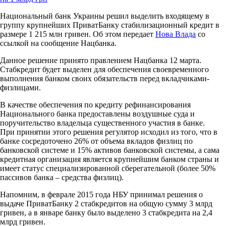
Национальный банк Украины решил выделить входящему в
группу крупнейших ПриватБанку стабилизационный кредит в
размере 1 215 млн гривен. Об этом передает
Нова Влада
со
ссылкой на сообщение Нацбанка.
Данное решение принято правлением Нацбанка 12 марта.
Стабкредит будет выделен для обеспечения своевременного
выполнения банком своих обязательств перед вкладчиками-
физлицами.
В качестве обеспечения по кредиту рефинансирования
Национального банка предоставлены воздушные суда и
поручительство владельца существенного участия в банке.
При принятии этого решения регулятор исходил из того, что в
банке сосредоточено 26% от объема вкладов физлиц по
банковской системе и 15% активов банковской системы, а сама
кредитная организация является крупнейшим банком страны и
имеет статус специализированной сберегательной (более 50%
пассивов банка – средства физлиц).
Напомним, в феврале 2015 года НБУ принимал решения о
выдаче ПриватБанку 2 стабкредитов на общую сумму 3 млрд
гривен, а в январе банку было выделено 3 стабкредита на 2,4
млрд гривен.