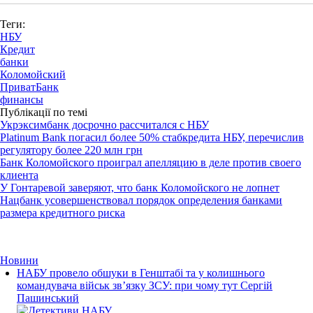
Теги:
НБУ
Кредит
банки
Коломойский
ПриватБанк
финансы
Публікації по темі
Укрэксимбанк досрочно рассчитался с НБУ
Platinum Bank погасил более 50% стабкредита НБУ, перечислив
регулятору более 220 млн грн
Банк Коломойского проиграл апелляцию в деле против своего
клиента
У Гонтаревой заверяют, что банк Коломойского не лопнет
Нацбанк усовершенствовал порядок определения банками
размера кредитного риска
Новини
НАБУ провело обшуки в Генштабі та у колишнього
командувача військ зв’язку ЗСУ: при чому тут Сергій
Пашинський