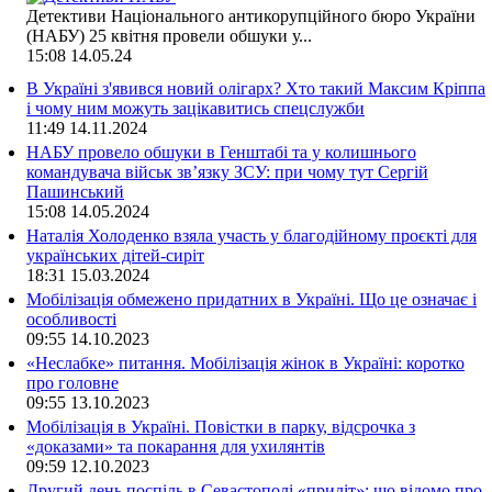
Детективи Національного антикорупційного бюро України
(НАБУ) 25 квітня провели обшуки у...
15:08
14.05.24
В Україні з'явився новий олігарх? Хто такий Максим Кріппа
і чому ним можуть зацікавитись спецслужби
11:49
14.11.2024
НАБУ провело обшуки в Генштабі та у колишнього
командувача військ зв’язку ЗСУ: при чому тут Сергій
Пашинський
15:08
14.05.2024
Наталія Холоденко взяла участь у благодійному проєкті для
українських дітей-сиріт
18:31
15.03.2024
Мобілізація обмежено придатних в Україні. Що це означає і
особливості
09:55
14.10.2023
«Неслабке» питання. Мобілізація жінок в Україні: коротко
про головне
09:55
13.10.2023
Мобілізація в Україні. Повістки в парку, відсрочка з
«доказами» та покарання для ухилянтів
09:59
12.10.2023
Другий день поспіль в Севастополі «приліт»: що відомо про