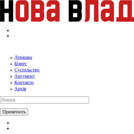
Перейти к основному содержанию
Держава
Бізнес
Суспільство
Аргумент
Контакти
Архів