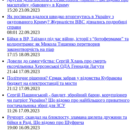
масштабну «бавовну» в Криму
15:20
23.09.2023
Як росіянам вдалося швидко вторгнутись в Україну з
окупованого Криму? Журналісти ВВС дізнались подробиці
справи
08:01
22.09.2023
Бійки в ВР, Таїланд під час війни, історії з “ботофермами” та
колцентрами: як Микола Тищенко перетворив
законотворчість на піар
17:15
18.09.2023
Довели до самогубства: Сергій Хлань про смерть
ексочільника Херсонської ОДА Геннадія Лагути
21:44
17.09.2023
Політичне рішення? Єрмак забрав у відомства Кубракова
бюджет на електростанції та мости
21:12
17.09.2023
Сергій Пашинський - бандит, збройний барон, корупціонер
чи патріот України? Що відомо про найбільшого приватного
постачальника зброї для ЗСУ
11:26
17.09.2023
Речпорт, скандал на блокпосту, зламана щелепа дружини та
бійки в Раді. Що відомо про Шуфрича
19:00
16.09.2023