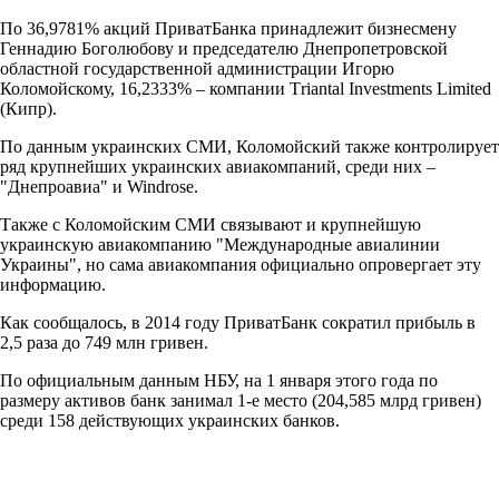
По 36,9781% акций ПриватБанка принадлежит бизнесмену
Геннадию Боголюбову и председателю Днепропетровской
областной государственной администрации Игорю
Коломойскому, 16,2333% – компании Тriantal Investments Limited
(Кипр).
По данным украинских СМИ, Коломойский также контролирует
ряд крупнейших украинских авиакомпаний, среди них –
"Днепроавиа" и Windrose.
Также с Коломойским СМИ связывают и крупнейшую
украинскую авиакомпанию "Международные авиалинии
Украины", но сама авиакомпания официально опровергает эту
информацию.
Как сообщалось, в 2014 году ПриватБанк сократил прибыль в
2,5 раза до 749 млн гривен.
По официальным данным НБУ, на 1 января этого года по
размеру активов банк занимал 1-е место (204,585 млрд гривен)
среди 158 действующих украинских банков.