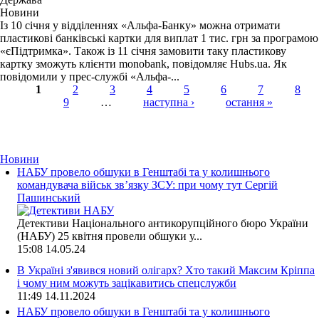
Новини
Із 10 січня у відділеннях «Альфа-Банку» можна отримати
пластикові банківські картки для виплат 1 тис. грн за програмою
«єПідтримка». Також із 11 січня замовити таку пластикову
картку зможуть клієнти monobank, повідомляє Hubs.ua. Як
повідомили у прес-службі «Альфа-...
1
2
3
4
5
6
7
8
9
…
наступна ›
остання »
Страницы
Новини
НАБУ провело обшуки в Генштабі та у колишнього
командувача військ зв’язку ЗСУ: при чому тут Сергій
Пашинський
Детективи Національного антикорупційного бюро України
(НАБУ) 25 квітня провели обшуки у...
15:08
14.05.24
В Україні з'явився новий олігарх? Хто такий Максим Кріппа
і чому ним можуть зацікавитись спецслужби
11:49
14.11.2024
НАБУ провело обшуки в Генштабі та у колишнього