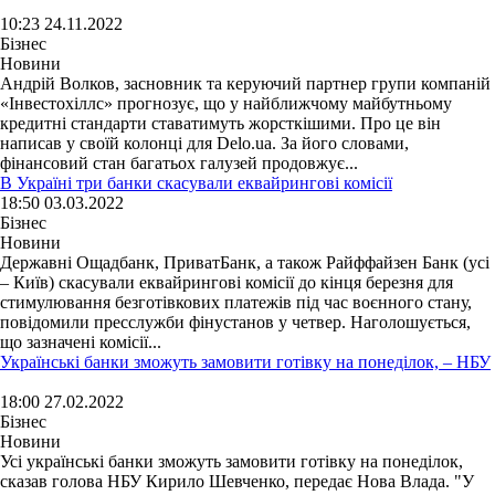
10:23 24.11.2022
Бізнес
Новини
Андрій Волков, засновник та керуючий партнер групи компаній
«Інвестохіллс» прогнозує, що у найближчому майбутньому
кредитні стандарти ставатимуть жорсткішими. Про це він
написав у своїй колонці для Delo.ua. За його словами,
фінансовий стан багатьох галузей продовжує...
В Україні три банки скасували еквайрингові комісії
18:50 03.03.2022
Бізнес
Новини
Державні Ощадбанк, ПриватБанк, а також Райффайзен Банк (усі
– Київ) скасували еквайрингові комісії до кінця березня для
стимулювання безготівкових платежів під час воєнного стану,
повідомили пресслужби фінустанов у четвер. Наголошується,
що зазначені комісії...
Українські банки зможуть замовити готівку на понеділок, – НБУ
18:00 27.02.2022
Бізнес
Новини
Усі українські банки зможуть замовити готівку на понеділок,
сказав голова НБУ Кирило Шевченко, передає Нова Влада. "У