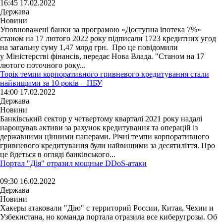
16:45 17.02.2022
Держава
Новини
Уповноважені банки за програмою «Доступна іпотека 7%»
станом на 17 лютого 2022 року підписали 1723 кредитних угод
на загальну суму 1,47 млрд грн. Про це повідомили
у Міністерстві фінансів, передає Нова Влада. "Станом на 17
лютого поточного року...
Торік темпи корпоративного гривневого кредитування стали
найвищими за 10 років – НБУ
14:00 17.02.2022
Держава
Новини
Банківський сектор у четвертому кварталі 2021 року надалі
нарощував активи за рахунок кредитування та операцій із
державними цінними паперами. Річні темпи корпоративного
гривневого кредитування були найвищими за десятиліття. Про
це йдеться в огляді банківського...
Портал "Дія" отразил мощные DDoS-атаки
09:30 16.02.2022
Держава
Новини
Хакеры атаковали "Дію" с территорий России, Китая, Чехии и
Узбекистана, но команда портала отразила все киберугрозы. Об