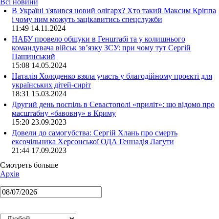
Всі новини
В Україні з'явився новий олігарх? Хто такий Максим Кріппа
і чому ним можуть зацікавитись спецслужби
11:49 14.11.2024
НАБУ провело обшуки в Генштабі та у колишнього
командувача військ зв’язку ЗСУ: при чому тут Сергій
Пашинський
15:08 14.05.2024
Наталія Холоденко взяла участь у благодійному проєкті для
українських дітей-сиріт
18:31 15.03.2024
Другий день поспіль в Севастополі «приліт»: що відомо про
масштабну «бавовну» в Криму
15:20 23.09.2023
Довели до самогубства: Сергій Хлань про смерть
ексочільника Херсонської ОДА Геннадія Лагути
21:44 17.09.2023
Смотреть больше
Архів