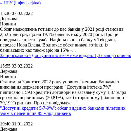
– НБУ (інфографіка)
15:30 07.02.2022
Держава
Новини
Обсяг надходжень готівки до кас банків у 2021 році становив
2,52 трлн грн, що на 19,1% більше, ніж у 2020 році. Про це
повідомляє прес-служба Національного банку у Telegram,
передає Нова Влада. Водночас обсяг видачі готівки із
банківських кас також зріс на 15% –...
За програмою «Доступна іпотека» вже видано 1,37 млрд гривень
15:55 03.02.2022
Держава
Новини
Станом на 3 лютого 2022 року уповноваженими банками з
виконання державної програми "Доступна іпотека 7%"
підписано 1 593 кредитні договори на загальну суму 1,37 млрд
грн як на первинному (20,81%), так і вторинному (відповідно –
79,19%) ринках. Про це повідомляє...
"Доступні кредити 5-7-9%": обсяг виданих банками пільгових
займів перевищив 85 млрд гривень
19:40 31.01.2022
Держава