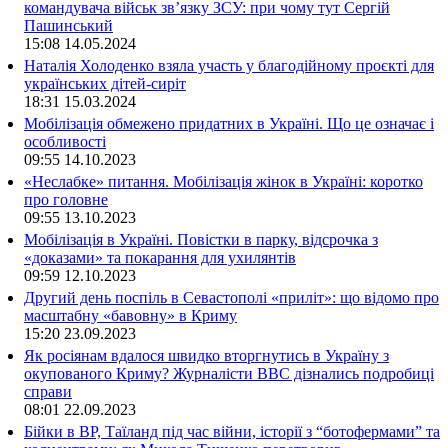
командувача військ зв’язку ЗСУ: при чому тут Сергій
Пашинський
15:08
14.05.2024
Наталія Холоденко взяла участь у благодійному проєкті для
українських дітей-сиріт
18:31
15.03.2024
Мобілізація обмежено придатних в Україні. Що це означає і
особливості
09:55
14.10.2023
«Неслабке» питання. Мобілізація жінок в Україні: коротко
про головне
09:55
13.10.2023
Мобілізація в Україні. Повістки в парку, відсрочка з
«доказами» та покарання для ухилянтів
09:59
12.10.2023
Другий день поспіль в Севастополі «приліт»: що відомо про
масштабну «бавовну» в Криму
15:20
23.09.2023
Як росіянам вдалося швидко вторгнутись в Україну з
окупованого Криму? Журналісти ВВС дізнались подробиці
справи
08:01
22.09.2023
Бійки в ВР, Таїланд під час війни, історії з “ботофермами” та