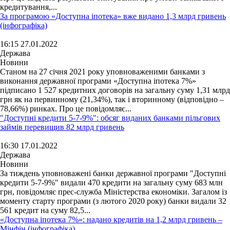
кредитування,...
За програмою «Доступна іпотека» вже видано 1,3 млрд гривень
(інфографіка)
16:15 27.01.2022
Держава
Новини
Станом на 27 січня 2021 року уповноваженими банками з
виконання державної програми «Доступна іпотека 7%»
підписано 1 527 кредитних договорів на загальну суму 1,31 млрд
грн як на первинному (21,34%), так і вторинному (відповідно –
78,66%) ринках. Про це повідомляє...
"Доступні кредити 5-7-9%": обсяг виданих банками пільгових
займів перевищив 82 млрд гривень
16:30 17.01.2022
Держава
Новини
За тиждень уповноважені банки державної програми "Доступні
кредити 5-7-9%" видали 470 кредити на загальну суму 683 млн
грн, повідомляє прес-служба Міністерства економіки. Загалом із
моменту старту програми (з лютого 2020 року) банки видали 32
561 кредит на суму 82,5...
«Доступна іпотека 7%»: надано кредитів на 1,2 млрд гривень –
Мінфін (інфографіка)