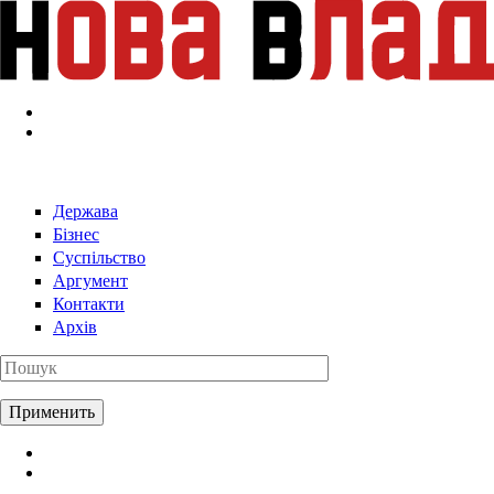
Перейти к основному содержанию
Держава
Бізнес
Суспільство
Аргумент
Контакти
Архів