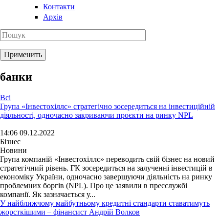
Контакти
Архів
банки
Всі
Група «Інвестохіллс» стратегічно зосередиться на інвестиційній
діяльності, одночасно закриваючи проєкти на ринку NPL
14:06 09.12.2022
Бізнес
Новини
Група компаній «Інвестохіллс» переводить свій бізнес на новий
стратегічний рівень. ГК зосередиться на залученні інвестицій в
економіку України, одночасно завершуючи діяльність на ринку
проблемних боргів (NPL). Про це заявили в пресслужбі
компанії. Як зазначається у...
У найближчому майбутньому кредитні стандарти ставатимуть
жорсткішими – фінансист Андрій Волков