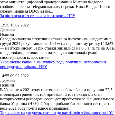
этом министр цифровой трансформации Михаил Федоров
сообщил в своем Telegram-канале, передає Нова Влада. По его
словам, мощная DDoS-атака...
За рік знизилися ставки за іпотекою – НБУ
13:15 15.02.2022
Держава
Новини
Середньозважена ефективна ставка за іпотечними кредитами в
грудні 2021 року становила 16,1% на первинному ринку і 13,6%
— на вторинному. За рік ставки знизилися на 0,8 в. п. та на 0,4 в.
п. відповідно, незважаючи на те, що в листопаді-грудні
спостерігалося їх зростання...
Украинские банки в минувшем году получили исторически
рекордную прибыль - НБУ
14:55 09.02.2022
Держава
Новини
В Украине в 2021 году платежеспособные банки получили 77,5
миллиарда гривен чистой прибыли. Этот показатель стал
историческим рекордом, сообщает пресс-служба Национального
банка Украины (НБУ). Общая прибыли банковского сектора за
весь 2021 года почти вдвое превышает...
Торік обсяг надходжень готівки до кас банків збільшився на 19%