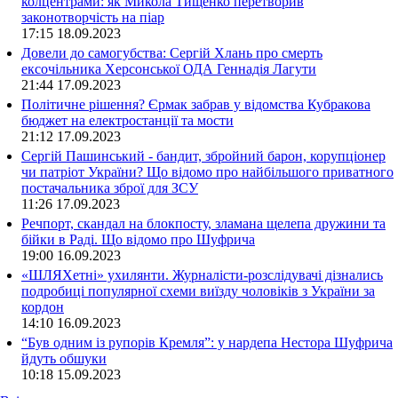
колцентрами: як Микола Тищенко перетворив
законотворчість на піар
17:15
18.09.2023
Довели до самогубства: Сергій Хлань про смерть
ексочільника Херсонської ОДА Геннадія Лагути
21:44
17.09.2023
Політичне рішення? Єрмак забрав у відомства Кубракова
бюджет на електростанції та мости
21:12
17.09.2023
Сергій Пашинський - бандит, збройний барон, корупціонер
чи патріот України? Що відомо про найбільшого приватного
постачальника зброї для ЗСУ
11:26
17.09.2023
Речпорт, скандал на блокпосту, зламана щелепа дружини та
бійки в Раді. Що відомо про Шуфрича
19:00
16.09.2023
«ШЛЯХетні» ухилянти. Журналісти-розслідувачі дізнались
подробиці популярної схеми виїзду чоловіків з України за
кордон
14:10
16.09.2023
“Був одним із рупорів Кремля”: у нардепа Нестора Шуфрича
йдуть обшуки
10:18
15.09.2023