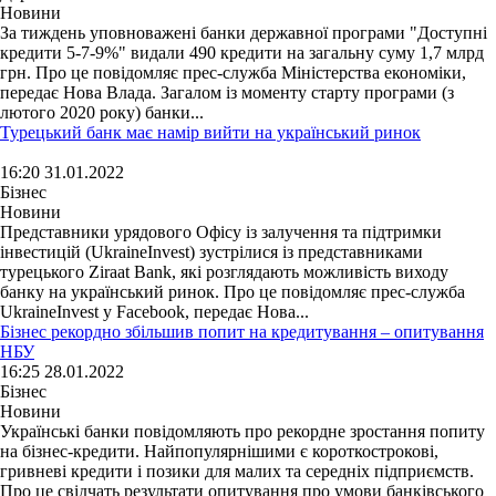
Новини
За тиждень уповноважені банки державної програми "Доступні
кредити 5-7-9%" видали 490 кредити на загальну суму 1,7 млрд
грн. Про це повідомляє прес-служба Міністерства економіки,
передає Нова Влада. Загалом із моменту старту програми (з
лютого 2020 року) банки...
Турецький банк має намір вийти на український ринок
16:20 31.01.2022
Бізнес
Новини
Представники урядового Офісу із залучення та підтримки
інвестицій (UkraineInvest) зустрілися із представниками
турецького Ziraat Bank, які розглядають можливість виходу
банку на український ринок. Про це повідомляє прес-служба
UkraineInvest у Facebook, передає Нова...
Бізнес рекордно збільшив попит на кредитування – опитування
НБУ
16:25 28.01.2022
Бізнес
Новини
Українські банки повідомляють про рекордне зростання попиту
на бізнес-кредити. Найпопулярнішими є короткострокові,
гривневі кредити і позики для малих та середніх підприємств.
Про це свідчать результати опитування про умови банківського