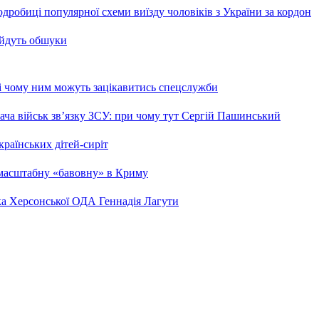
робиці популярної схеми виїзду чоловіків з України за кордон
 йдуть обшуки
 і чому ним можуть зацікавитись спецслужби
ча військ зв’язку ЗСУ: при чому тут Сергій Пашинський
країнських дітей-сиріт
 масштабну «бавовну» в Криму
ка Херсонської ОДА Геннадія Лагути