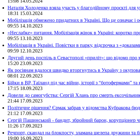
15:08
14.05.2024
Наталія Холоденко взяла участь у благодійному проєкті для у
18:31
15.03.2024
Мобілізація обмежено придатних в Україні. Що це означає і 
09:55
14.10.2023
«Неслабке» питання. Мобілізація жінок в Україні: коротко пр
09:55
13.10.2023
Мобілізація в Україні. Повістки в парку, відсрочка з «доказа
09:59
12.10.2023
Другий день поспіль в Севастополі «приліт»: що відомо про
15:20
23.09.2023
Як росіянам вдалося швидко вторгнутись в Україну з окупо
08:01
22.09.2023
Бійки в ВР, Таїланд під час війни, історії з “ботофермами” 
17:15
18.09.2023
Довели до самогубства: Сергій Хлань про смерть ексочільни
21:44
17.09.2023
Політичне рішення? Єрмак забрав у відомства Кубракова бюдж
21:12
17.09.2023
Сергій Пашинський - бандит, збройний барон, корупціонер ч
11:26
17.09.2023
Речпорт, скандал на блокпосту, зламана щелепа дружини та 
19:00
16.09.2023