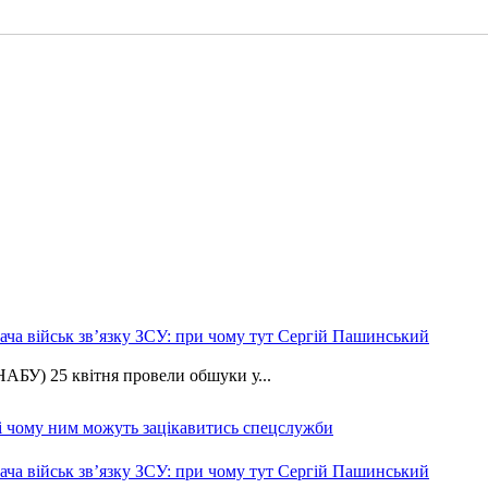
ча військ зв’язку ЗСУ: при чому тут Сергій Пашинський
АБУ) 25 квітня провели обшуки у...
 і чому ним можуть зацікавитись спецслужби
ча військ зв’язку ЗСУ: при чому тут Сергій Пашинський