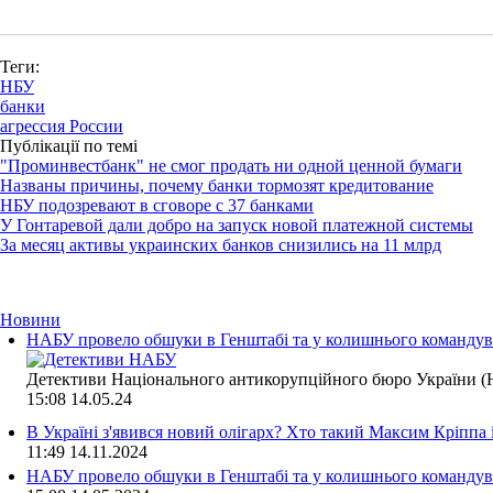
Теги:
НБУ
банки
агрессия России
Публікації по темі
"Проминвестбанк" не смог продать ни одной ценной бумаги
Названы причины, почему банки тормозят кредитование
НБУ подозревают в сговоре с 37 банками
У Гонтаревой дали добро на запуск новой платежной системы
За месяц активы украинских банков снизились на 11 млрд
Новини
НАБУ провело обшуки в Генштабі та у колишнього командува
Детективи Національного антикорупційного бюро України (Н
15:08
14.05.24
В Україні з'явився новий олігарх? Хто такий Максим Кріппа
11:49
14.11.2024
НАБУ провело обшуки в Генштабі та у колишнього командува