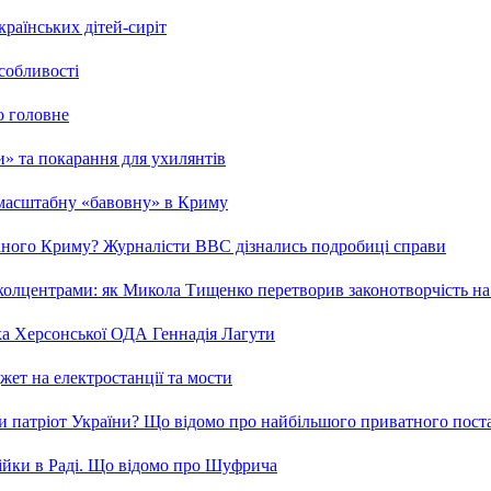
країнських дітей-сиріт
особливості
о головне
ми» та покарання для ухилянтів
 масштабну «бавовну» в Криму
ваного Криму? Журналісти ВВС дізнались подробиці справи
та колцентрами: як Микола Тищенко перетворив законотворчість на
ка Херсонської ОДА Геннадія Лагути
ет на електростанції та мости
и патріот України? Що відомо про найбільшого приватного пост
бійки в Раді. Що відомо про Шуфрича