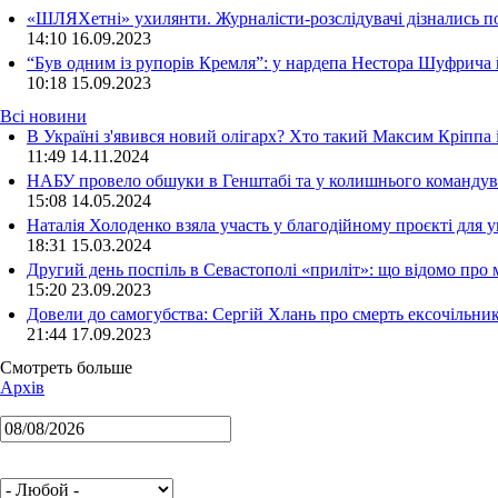
«ШЛЯХетні» ухилянти. Журналісти-розслідувачі дізнались под
14:10
16.09.2023
“Був одним із рупорів Кремля”: у нардепа Нестора Шуфрича
10:18
15.09.2023
Всі новини
В Україні з'явився новий олігарх? Хто такий Максим Кріппа
11:49 14.11.2024
НАБУ провело обшуки в Генштабі та у колишнього командува
15:08 14.05.2024
Наталія Холоденко взяла участь у благодійному проєкті для у
18:31 15.03.2024
Другий день поспіль в Севастополі «приліт»: що відомо про
15:20 23.09.2023
Довели до самогубства: Сергій Хлань про смерть ексочільни
21:44 17.09.2023
Смотреть больше
Архів