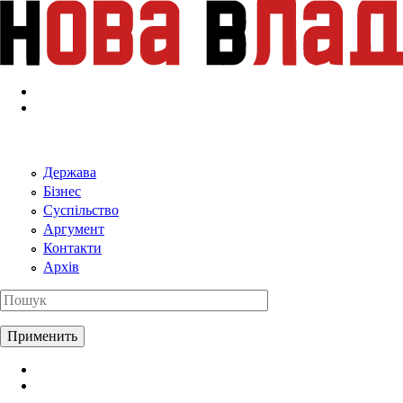
Перейти к основному содержанию
Держава
Бізнес
Суспільство
Аргумент
Контакти
Архів