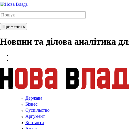
Новини та ділова аналітика д
Держава
Бізнес
Суспільство
Аргумент
Контакти
Архів