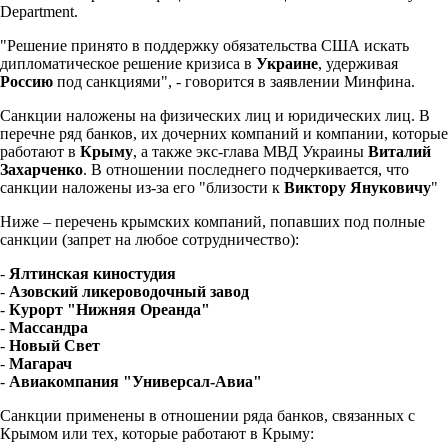
Department.
"Решение принято в поддержку обязательства США искать
дипломатическое решение кризиса в
Украине
, удерживая
Россию
под санкциями", - говорится в заявлении Минфина.
Санкции наложены на физических лиц и юридических лиц. В
перечне ряд банков, их дочерних компаний и компании, которые
работают в
Крыму
, а также экс-глава МВД Украины
Виталий
Захарченко
. В отношении последнего подчеркивается, что
санкции наложены из-за его "близости к
Виктору Януковичу
"
Ниже – перечень крымских компаний, попавших под полные
санкции (запрет на любое сотрудничество):
-
Ялтинская киностудия
-
Азовский ликероводочный завод
-
Курорт "Нижняя Ореанда"
-
Массандра
-
Новый Свет
-
Магарач
-
Авиакомпания "Универсал-Авиа"
Санкции применены в отношении ряда банков, связанных с
Крымом или тех, которые работают в Крыму: