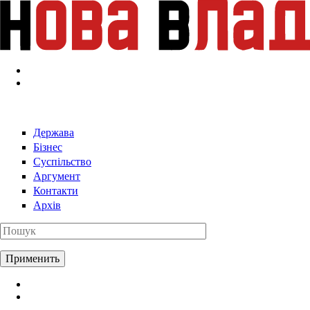
Перейти к основному содержанию
Держава
Бізнес
Суспільство
Аргумент
Контакти
Архів