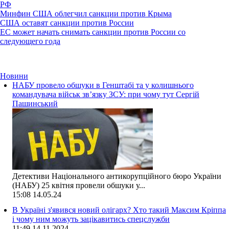
РФ
Минфин США облегчил санкции против Крыма
США оставят санкции против России
ЕС может начать снимать санкции против России со
следующего года
Новини
НАБУ провело обшуки в Генштабі та у колишнього
командувача військ зв’язку ЗСУ: при чому тут Сергій
Пашинський
Детективи Національного антикорупційного бюро України
(НАБУ) 25 квітня провели обшуки у...
15:08
14.05.24
В Україні з'явився новий олігарх? Хто такий Максим Кріппа
і чому ним можуть зацікавитись спецслужби
11:49
14.11.2024