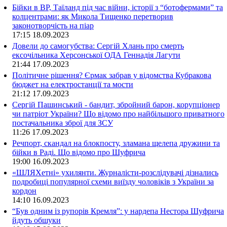
Бійки в ВР, Таїланд під час війни, історії з “ботофермами” та
колцентрами: як Микола Тищенко перетворив
законотворчість на піар
17:15
18.09.2023
Довели до самогубства: Сергій Хлань про смерть
ексочільника Херсонської ОДА Геннадія Лагути
21:44
17.09.2023
Політичне рішення? Єрмак забрав у відомства Кубракова
бюджет на електростанції та мости
21:12
17.09.2023
Сергій Пашинський - бандит, збройний барон, корупціонер
чи патріот України? Що відомо про найбільшого приватного
постачальника зброї для ЗСУ
11:26
17.09.2023
Речпорт, скандал на блокпосту, зламана щелепа дружини та
бійки в Раді. Що відомо про Шуфрича
19:00
16.09.2023
«ШЛЯХетні» ухилянти. Журналісти-розслідувачі дізнались
подробиці популярної схеми виїзду чоловіків з України за
кордон
14:10
16.09.2023
“Був одним із рупорів Кремля”: у нардепа Нестора Шуфрича
йдуть обшуки