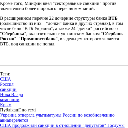
Кроме того, Минфин ввел "секторальные санкции" против
значительно более широкого перечня компаний.
В расширенном перечне 22 дочерние структуры банка
ВТБ
(большинство из них – "дочки" банка в других странах), в том
числе банк "ВТБ Украина", а также 24 "дочки" российского
"
Сбербанка
", включительно с украинским банком "
Сбербанк
России
". "
Проминвестбанк
", владельцем которого является
ВТБ, под санкции не попал.
Теги:
США
Россия
санкции
Нова Влада
компании
Крым
Публікації по темі
Украина отвергла ультиматумы России по возобновлению
авиаперелетов
США продолжили санкции в отношении "депутатов" Госдумы