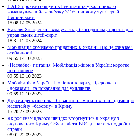
НАБУ провело обшуки в Генштабі та у колишнього
командувача військ зв’язку ЗСУ: при чому тут Сергій
Пашинський
15:08
14.05.2024
Наталія Холоденко взяла участь у благодійному проєкті для
українських дітей-сиріт
18:31
15.03.2024
Мобілізація обмежено придатних в Україні. Що це означає і
особливості
09:55
14.10.2023
«Неслабке» питання. Мобілізація жінок в Україні: коротко
про головне
09:55
13.10.2023
Мобілізація в Україні. Повістки в парку, відсрочка з
«доказами» та покарання для ухилянтів
09:59
12.10.2023
Другий день поспіль в Севастополі «приліт»: що відомо про
масштабну «бавовну» в Криму
15:20
23.09.2023
Як росіянам вдалося швидко вторгнутись в Україну з
окупованого Криму? Журналісти ВВС дізнались подробиці
справи
08:01
22.09.2023