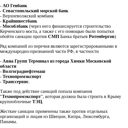
-
АО Генбанк
-
Севастопольский морской банк
- Верхневолжский комбанк
-
Крайинвестбанк
-
Мособлбанк
(через него финансируется строительство
Керченского моста, а также с его помощью были попытки
обойти санкции против
СМП
Банка братьев
Ротенбергов
)
Ряд компаний из перечня являются зарегистрированными в
международно-признанной части РФ, в частности
-
Авиа Групп Терминал из города Химки Московской
области
-
Волгограднефтемаш
-
Технопромэкспорт
-
Транссервис
.
Также под действие санкций попала компания
"
Технопромэкспорт
", которая должна была строить в Крыму
крупноблочные
ТЭЦ
.
Жесткие санкции применены также против отдельных
организаций и лицам из Швеции, Кипра, Люксембурга,
Панамы.