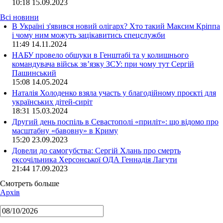
10:18
15.09.2023
Всі новини
В Україні з'явився новий олігарх? Хто такий Максим Кріппа
і чому ним можуть зацікавитись спецслужби
11:49 14.11.2024
НАБУ провело обшуки в Генштабі та у колишнього
командувача військ зв’язку ЗСУ: при чому тут Сергій
Пашинський
15:08 14.05.2024
Наталія Холоденко взяла участь у благодійному проєкті для
українських дітей-сиріт
18:31 15.03.2024
Другий день поспіль в Севастополі «приліт»: що відомо про
масштабну «бавовну» в Криму
15:20 23.09.2023
Довели до самогубства: Сергій Хлань про смерть
ексочільника Херсонської ОДА Геннадія Лагути
21:44 17.09.2023
Смотреть больше
Архів