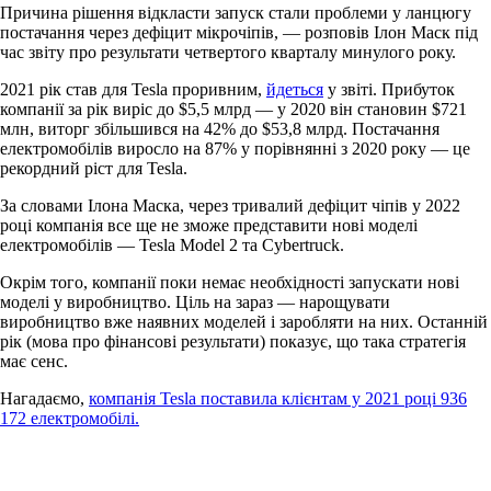
Причина рішення відкласти запуск стали проблеми у ланцюгу
постачання через дефіцит мікрочіпів, — розповів Ілон Маск під
час звіту про результати четвертого кварталу минулого року.
2021 рік став для Tesla проривним,
йдеться
у звіті. Прибуток
компанії за рік виріс до $5,5 млрд — у 2020 він становин $721
млн, виторг збільшився на 42% до $53,8 млрд. Постачання
електромобілів виросло на 87% у порівнянні з 2020 року — це
рекордний ріст для Tesla.
За словами Ілона Маска, через тривалий дефіцит чіпів у 2022
році компанія все ще не зможе представити нові моделі
електромобілів — Tesla Model 2 та Cybertruck.
Окрім того, компанії поки немає необхідності запускати нові
моделі у виробництво. Ціль на зараз — нарощувати
виробництво вже наявних моделей і заробляти на них. Останній
рік (мова про фінансові результати) показує, що така стратегія
має сенс.
Нагадаємо,
компанія Tesla поставила клієнтам у 2021 році 936
172 електромобілі.