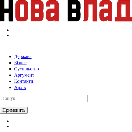
Перейти к основному содержанию
Держава
Бізнес
Суспільство
Аргумент
Контакти
Архів