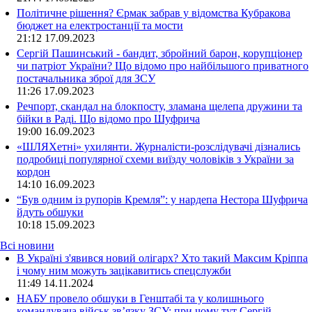
Політичне рішення? Єрмак забрав у відомства Кубракова
бюджет на електростанції та мости
21:12
17.09.2023
Сергій Пашинський - бандит, збройний барон, корупціонер
чи патріот України? Що відомо про найбільшого приватного
постачальника зброї для ЗСУ
11:26
17.09.2023
Речпорт, скандал на блокпосту, зламана щелепа дружини та
бійки в Раді. Що відомо про Шуфрича
19:00
16.09.2023
«ШЛЯХетні» ухилянти. Журналісти-розслідувачі дізнались
подробиці популярної схеми виїзду чоловіків з України за
кордон
14:10
16.09.2023
“Був одним із рупорів Кремля”: у нардепа Нестора Шуфрича
йдуть обшуки
10:18
15.09.2023
Всі новини
В Україні з'явився новий олігарх? Хто такий Максим Кріппа
і чому ним можуть зацікавитись спецслужби
11:49 14.11.2024
НАБУ провело обшуки в Генштабі та у колишнього
командувача військ зв’язку ЗСУ: при чому тут Сергій