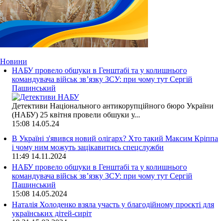
Новини
НАБУ провело обшуки в Генштабі та у колишнього
командувача військ зв’язку ЗСУ: при чому тут Сергій
Пашинський
Детективи Національного антикорупційного бюро України
(НАБУ) 25 квітня провели обшуки у...
15:08
14.05.24
В Україні з'явився новий олігарх? Хто такий Максим Кріппа
і чому ним можуть зацікавитись спецслужби
11:49
14.11.2024
НАБУ провело обшуки в Генштабі та у колишнього
командувача військ зв’язку ЗСУ: при чому тут Сергій
Пашинський
15:08
14.05.2024
Наталія Холоденко взяла участь у благодійному проєкті для
українських дітей-сиріт