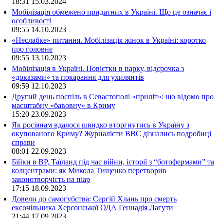
18:31
15.03.2024
Мобілізація обмежено придатних в Україні. Що це означає і
особливості
09:55
14.10.2023
«Неслабке» питання. Мобілізація жінок в Україні: коротко
про головне
09:55
13.10.2023
Мобілізація в Україні. Повістки в парку, відсрочка з
«доказами» та покарання для ухилянтів
09:59
12.10.2023
Другий день поспіль в Севастополі «приліт»: що відомо про
масштабну «бавовну» в Криму
15:20
23.09.2023
Як росіянам вдалося швидко вторгнутись в Україну з
окупованого Криму? Журналісти ВВС дізнались подробиці
справи
08:01
22.09.2023
Бійки в ВР, Таїланд під час війни, історії з “ботофермами” та
колцентрами: як Микола Тищенко перетворив
законотворчість на піар
17:15
18.09.2023
Довели до самогубства: Сергій Хлань про смерть
ексочільника Херсонської ОДА Геннадія Лагути
21:44
17.09.2023