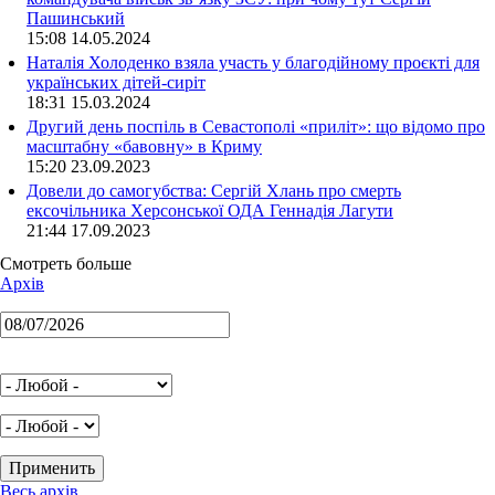
Пашинський
15:08 14.05.2024
Наталія Холоденко взяла участь у благодійному проєкті для
українських дітей-сиріт
18:31 15.03.2024
Другий день поспіль в Севастополі «приліт»: що відомо про
масштабну «бавовну» в Криму
15:20 23.09.2023
Довели до самогубства: Сергій Хлань про смерть
ексочільника Херсонської ОДА Геннадія Лагути
21:44 17.09.2023
Смотреть больше
Архів
Весь архів