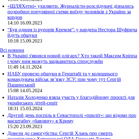
«ШЛЯХетні» ухилянти. Журналісти-розслідувачі дізнались
подробиці популярної схеми виїзду чоловіків з України за
кордон
14:10
16.09.2023
“Був одним із рупорів Кремля”: у нардепа Нестора Шуфрича
йдуть обшуки
10:18
15.09.2023
Всі новини
В Україні з'явився новий олігарх? Хто такий Максим Кріппа
і чому ним можуть зацікавитись спецслужби
11:49 14.11.2024
НАБУ провело обшуки в Генштабі та у колишнього
командувача військ зв’язку ЗСУ: при чому тут Сергій
Пашинський
15:08 14.05.2024
Наталія Холоденко взяла участь у благодійному проєкті для
українських дітей-сиріт
18:31 15.03.2024
Другий день поспіль в Севастополі «приліт»: що відомо про
масштабну «бавовну» в Криму
15:20 23.09.2023
Довели до самогубства: Сергій Хлань про смерть
ексочільника Херсонської ОДА Геннадія Лагути