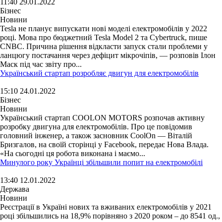
11:40 29.01.2022
Бізнес
Новини
Tesla не планує випускати нові моделі електромобілів у 2022
році. Мова про бюджетний Tesla Model 2 та Cybertruck, пише
CNBC. Причина рішення відкласти запуск стали проблеми у
ланцюгу постачання через дефіцит мікрочіпів, — розповів Ілон
Маск під час звіту про...
Український стартап розробляє двигун для електромобілів
15:10 24.01.2022
Бізнес
Новини
Український стартап COOLON MOTORS розпочав активну
розробку двигуна для електромобілів. Про це повідомив
головний інженер, а також засновник CoolOn — Віталій
Бризгалов, на своїй сторінці у Facebook, передає Нова Влада.
«На сьогодні ця робота виконана і маємо...
Минулого року Українці збільшили попит на електромобілі
13:40 12.01.2022
Держава
Новини
Реєстрації в Україні нових та вживаних електромобілів у 2021
році збільшились на 18,9% порівняно з 2020 роком – до 8541 од.,