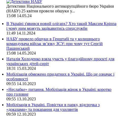
Детективи Національного антикорупційного бюро України
(НАБУ) 25 квітня провели обшуки у...
15:08
14.05.24
В Україні з'явився новий олігарх? Хто такий Максим Кріппа
і чому ним можуть зацікавитись спецслужби
11:49
14.11.2024
НАБУ провело обшуки в Генштабі та у колишнього
командувача військ зв’язку ЗСУ: при чому тут Сергій
Пашинський
15:08
14.05.2024
Наталія Холоденко взяла участь у благодійному проєкті для
українських дітей-сиріт
18:31
15.03.2024
Мобілізація обмежено придатних в Україні. Що це означає і
особливості
09:55
14.10.2023
«Неслабке» питання. Мобілізація жінок в Україні: коротко
про головне
09:55
13.10.2023
Мобілізація в Україні. Повістки в парку, відсрочка з
«доказами» та покарання для ухилянтів
09:59
12.10.2023