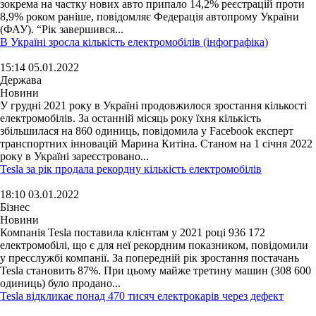
зокрема на частку нових авто припало 14,2% реєстрацій проти
8,9% роком раніше, повідомляє Федерація автопрому України
(ФАУ). “Рік завершився...
В Україні зросла кількість електромобілів (інфографіка)
15:14 05.01.2022
Держава
Новини
У грудні 2021 року в Україні продовжилося зростання кількості
електромобілів. За останній місяць року їхня кількість
збільшилася на 860 одиниць, повідомила у Facebook експерт
транспортних інновацій Марина Китіна. Станом на 1 січня 2022
року в Україні зареєстровано...
Tesla за рік продала рекордну кількість електромобілів
18:10 03.01.2022
Бізнес
Новини
Компанія Tesla поставила клієнтам у 2021 році 936 172
електромобілі, що є для неї рекордним показником, повідомили
у пресслужбі компанії. За попередній рік зростання постачань
Tesla становить 87%. При цьому майже третину машин (308 600
одиниць) було продано...
Tesla відкликає понад 470 тисяч електрокарів через дефект