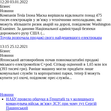
12:20 03.01.2022
Бізнес
Новини
Компанія Tesla Ілона Маска вирішила відкликати понад 475
тисяч електрокарів у зв’язку з технічними неполадками, які
можуть збільшити ризик аварій на дорозі, повідомляє Washington
Examiner. За даними Національної адміністрації безпеки
дорожнього руху США (...
Toyota розпочала продажі свого найдешевшого електрокара
13:15 25.12.2021
Бізнес
Новини
Японський автовиробник почав повномасштабні продажі
міського електромобіля C+pod. Сітікар оцінений в 1,65 млн ієн
(393 тисячі грн). Раніше машину могли придбати лише
комунальні служби та корпоративні парки, тепер її можуть
купити усі охочі, поідомляє прес-служба...
Новини
НАБУ провело обшуки в Генштабі та у колишнього
командувача військ зв’язку ЗСУ: при чому тут Сергій
Пашинський