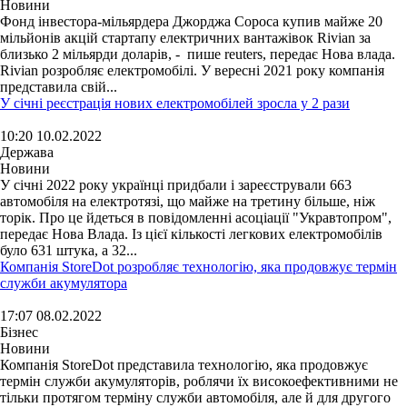
Новини
Фонд інвестора-мільярдера Джорджа Сороса купив майже 20
мільйонів акцій стартапу електричних вантажівок Rivian за
близько 2 мільярди доларів, - пише reuters, передає Нова влада.
Rivian розробляє електромобілі. У вересні 2021 року компанія
представила свій...
У січні реєстрація нових електромобілей зросла у 2 рази
10:20 10.02.2022
Держава
Новини
У січні 2022 року українці придбали і зареєстрували 663
автомобіля на електротязі, що майже на третину більше, ніж
торік. Про це йдеться в повідомленні асоціації "Укравтопром",
передає Нова Влада. Із цієї кількості легкових електромобілів
було 631 штука, а 32...
Компанія StoreDot розробляє технологію, яка продовжує термін
служби акумулятора
17:07 08.02.2022
Бізнес
Новини
Компанія StoreDot представила технологію, яка продовжує
термін служби акумуляторів, роблячи їх високоефективними не
тільки протягом терміну служби автомобіля, але й для другого