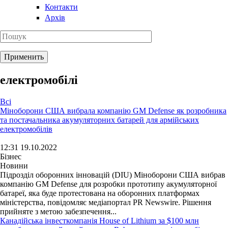
Контакти
Архів
електромобілі
Всі
Міноборони США вибрала компанію GM Defense як розробника
та постачальника акумуляторних батарей для армійських
електромобілів
12:31 19.10.2022
Бізнес
Новини
Підрозділ оборонних інновацій (DIU) Міноборони США вибрав
компанію GM Defense для розробки прототипу акумуляторної
батареї, яка буде протестована на оборонних платформах
міністерства, повідомляє медіапортал PR Newswire. Рішення
прийняте з метою забезпечення...
Канадійська інвесткомпанія House of Lithium за $100 млн