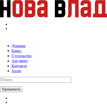
Перейти к основному содержанию
Держава
Бізнес
Суспільство
Аргумент
Контакти
Архів