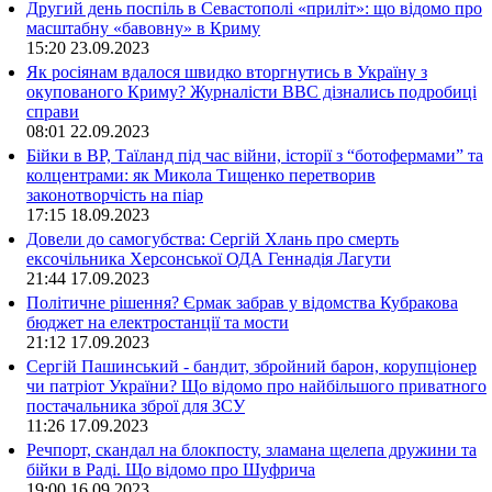
Другий день поспіль в Севастополі «приліт»: що відомо про
масштабну «бавовну» в Криму
15:20
23.09.2023
Як росіянам вдалося швидко вторгнутись в Україну з
окупованого Криму? Журналісти ВВС дізнались подробиці
справи
08:01
22.09.2023
Бійки в ВР, Таїланд під час війни, історії з “ботофермами” та
колцентрами: як Микола Тищенко перетворив
законотворчість на піар
17:15
18.09.2023
Довели до самогубства: Сергій Хлань про смерть
ексочільника Херсонської ОДА Геннадія Лагути
21:44
17.09.2023
Політичне рішення? Єрмак забрав у відомства Кубракова
бюджет на електростанції та мости
21:12
17.09.2023
Сергій Пашинський - бандит, збройний барон, корупціонер
чи патріот України? Що відомо про найбільшого приватного
постачальника зброї для ЗСУ
11:26
17.09.2023
Речпорт, скандал на блокпосту, зламана щелепа дружини та
бійки в Раді. Що відомо про Шуфрича
19:00
16.09.2023