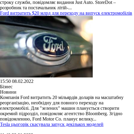
строку служби, повідомляє видання Just Auto. StoreDot –
розробник та постачальник літій-...
Ford витратить $20 млрд для переходу на випуск електромобілів
15:50 08.02.2022
Бізнес
Новини
Компанія Ford витратить 20 мільярдів доларів на масштабну
реорганізацію, необхідну для повного переходу на
електромобілі. Для "зелених" машин планується створити
окремий підрозділ, повідомляє агентство Bloomberg. Згідно
повідомленню, Ford Motor Co. планує велику...
Tesla цьогорік скасувала запуск декількох моделей