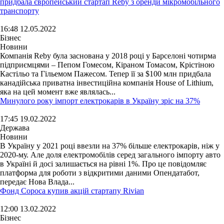
придбала європейський стартап Reby з оренди мікромобільного
транспорту
16:48 12.05.2022
Бізнес
Новини
Компанія Reby була заснована у 2018 році у Барселоні чотирма
підприємцями – Пепом Гомесом, Кіраном Томасом, Крістіною
Кастільо та Гільемом Пажесом. Тепер її за $100 млн придбала
канадійська приватна інвестиційна компанія House of Lithium,
яка на цей момент вже являлась...
Минулого року імпорт електрокарів в Україну зріс на 37%
17:45 19.02.2022
Держава
Новини
В Україну у 2021 році ввезли на 37% більше електрокарів, ніж у
2020-му. Але доля електромобілів серед загального імпорту авто
в Україні й досі залишається на рівні 1%. Про це повідомляє
платформа для роботи з відкритими даними Опендатабот,
передає Нова Влада...
Фонд Сороса купив акцій стартапу Rivian
12:00 13.02.2022
Бізнес