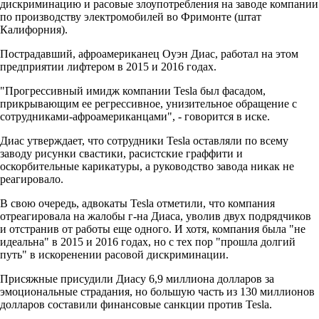
дискриминацию и расовые злоупотребления на заводе компании
по производству электромобилей во Фримонте (штат
Калифорния).
Пострадавший, афроамериканец Оуэн Диас, работал на этом
предприятии лифтером в 2015 и 2016 годах.
"Прогрессивный имидж компании Tesla был фасадом,
прикрывающим ее регрессивное, унизительное обращение с
сотрудниками-афроамериканцами", - говорится в иске.
Диас утверждает, что сотрудники Tesla оставляли по всему
заводу рисунки свастики, расистские граффити и
оскорбительные карикатуры, а руководство завода никак не
реагировало.
В свою очередь, адвокаты Tesla отметили, что компания
отреагировала на жалобы г-на Диаса, уволив двух подрядчиков
и отстранив от работы еще одного. И хотя, компания была "не
идеальна" в 2015 и 2016 годах, но с тех пор "прошла долгий
путь" в искоренении расовой дискриминации.
Присяжные присудили Диасу 6,9 миллиона долларов за
эмоциональные страдания, но большую часть из 130 миллионов
долларов составили финансовые санкции против Tesla.