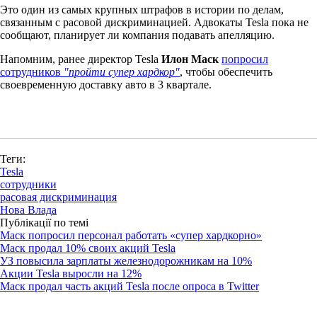
Это один из самых крупных штрафов в истории по делам,
связанным с расовой дискриминацией. Адвокаты Tesla пока не
сообщают, планирует ли компания подавать апелляцию.
Напомним, ранее директор Tesla
Илон Маск
попросил
сотрудников
"пройти супер хардкор"
, чтобы обеспечить
своевременную доставку авто в 3 квартале.
Теги:
Tesla
сотрудники
расовая дискриминация
Нова Влада
Публікації по темі
Маск попросил персонал работать «супер хардкорно»
Маск продал 10% своих акций Tesla
УЗ повысила зарплаты железнодорожникам на 10%
Акции Tesla выросли на 12%
Маск продал часть акций Tesla после опроса в Twitter