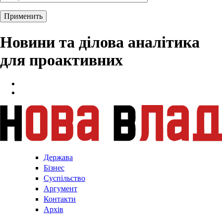
Новини та ділова аналітика
для проактивних
Держава
Бізнес
Суспільство
Аргумент
Контакти
Архів