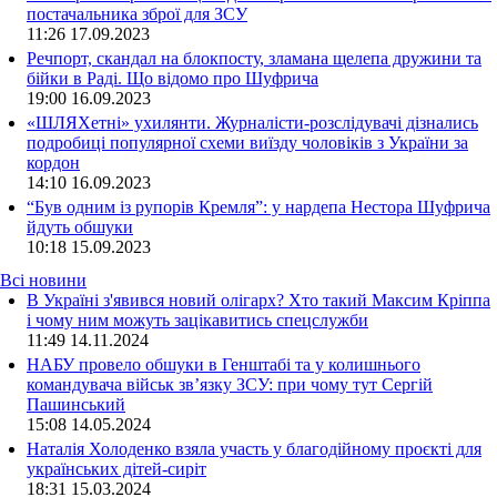
постачальника зброї для ЗСУ
11:26
17.09.2023
Речпорт, скандал на блокпосту, зламана щелепа дружини та
бійки в Раді. Що відомо про Шуфрича
19:00
16.09.2023
«ШЛЯХетні» ухилянти. Журналісти-розслідувачі дізнались
подробиці популярної схеми виїзду чоловіків з України за
кордон
14:10
16.09.2023
“Був одним із рупорів Кремля”: у нардепа Нестора Шуфрича
йдуть обшуки
10:18
15.09.2023
Всі новини
В Україні з'явився новий олігарх? Хто такий Максим Кріппа
і чому ним можуть зацікавитись спецслужби
11:49 14.11.2024
НАБУ провело обшуки в Генштабі та у колишнього
командувача військ зв’язку ЗСУ: при чому тут Сергій
Пашинський
15:08 14.05.2024
Наталія Холоденко взяла участь у благодійному проєкті для
українських дітей-сиріт
18:31 15.03.2024