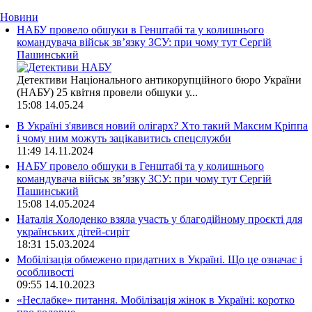
Новини
НАБУ провело обшуки в Генштабі та у колишнього
командувача військ зв’язку ЗСУ: при чому тут Сергій
Пашинський
Детективи Національного антикорупційного бюро України
(НАБУ) 25 квітня провели обшуки у...
15:08
14.05.24
В Україні з'явився новий олігарх? Хто такий Максим Кріппа
і чому ним можуть зацікавитись спецслужби
11:49
14.11.2024
НАБУ провело обшуки в Генштабі та у колишнього
командувача військ зв’язку ЗСУ: при чому тут Сергій
Пашинський
15:08
14.05.2024
Наталія Холоденко взяла участь у благодійному проєкті для
українських дітей-сиріт
18:31
15.03.2024
Мобілізація обмежено придатних в Україні. Що це означає і
особливості
09:55
14.10.2023
«Неслабке» питання. Мобілізація жінок в Україні: коротко