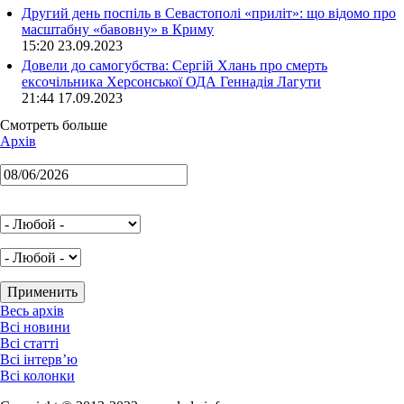
Другий день поспіль в Севастополі «приліт»: що відомо про
масштабну «бавовну» в Криму
15:20 23.09.2023
Довели до самогубства: Сергій Хлань про смерть
ексочільника Херсонської ОДА Геннадія Лагути
21:44 17.09.2023
Смотреть больше
Архів
Весь архів
Всі новини
Всі статті
Всі інтерв’ю
Всі колонки