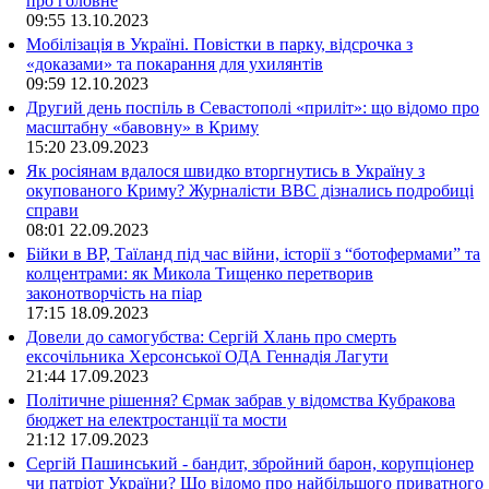
про головне
09:55
13.10.2023
Мобілізація в Україні. Повістки в парку, відсрочка з
«доказами» та покарання для ухилянтів
09:59
12.10.2023
Другий день поспіль в Севастополі «приліт»: що відомо про
масштабну «бавовну» в Криму
15:20
23.09.2023
Як росіянам вдалося швидко вторгнутись в Україну з
окупованого Криму? Журналісти ВВС дізнались подробиці
справи
08:01
22.09.2023
Бійки в ВР, Таїланд під час війни, історії з “ботофермами” та
колцентрами: як Микола Тищенко перетворив
законотворчість на піар
17:15
18.09.2023
Довели до самогубства: Сергій Хлань про смерть
ексочільника Херсонської ОДА Геннадія Лагути
21:44
17.09.2023
Політичне рішення? Єрмак забрав у відомства Кубракова
бюджет на електростанції та мости
21:12
17.09.2023
Сергій Пашинський - бандит, збройний барон, корупціонер
чи патріот України? Що відомо про найбільшого приватного