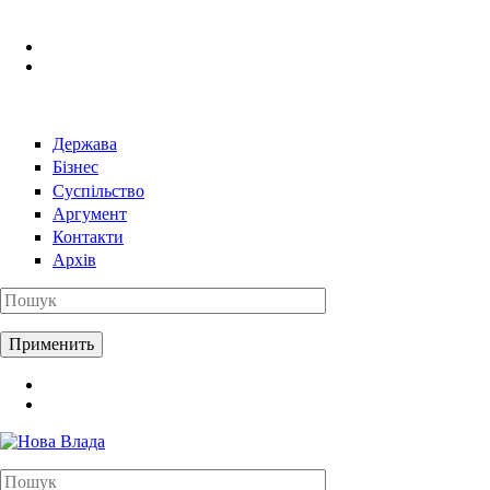
Перейти к основному содержанию
Держава
Бізнес
Суспільство
Аргумент
Контакти
Архів