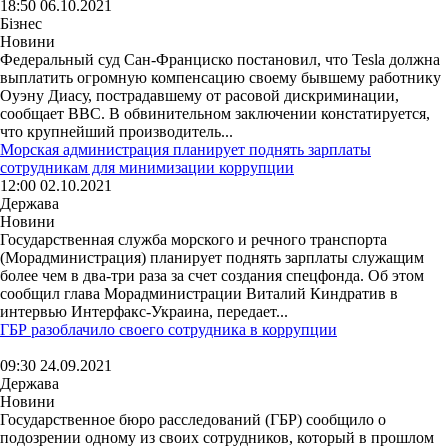
18:50 06.10.2021
Бізнес
Новини
Федеральный суд Сан-Франциско постановил, что Tesla должна
выплатить огромную компенсацию своему бывшему работнику
Оуэну Диасу, пострадавшему от расовой дискриминации,
сообщает BBC. В обвинительном заключении констатируется,
что крупнейший производитель...
Морская администрация планирует поднять зарплаты
сотрудникам для минимизации коррупции
12:00 02.10.2021
Держава
Новини
Государственная служба морского и речного транспорта
(Морадминистрация) планирует поднять зарплаты служащим
более чем в два-три раза за счет создания спецфонда. Об этом
сообщил глава Морадминистрации Виталий Киндратив в
интервью Интерфакс-Украина, передает...
ГБР разоблачило своего сотрудника в коррупции
09:30 24.09.2021
Держава
Новини
Государственное бюро расследований (ГБР) сообщило о
подозрении одному из своих сотрудников, который в прошлом