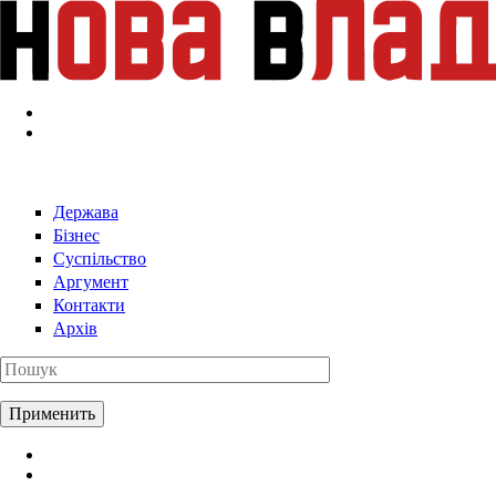
Перейти к основному содержанию
Держава
Бізнес
Суспільство
Аргумент
Контакти
Архів