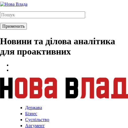
Новини та ділова аналітика
для проактивних
Держава
Бізнес
Суспільство
Аргумент