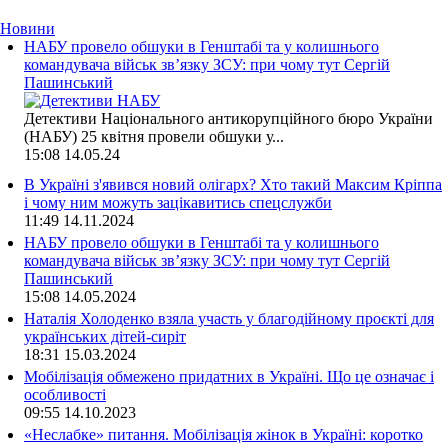
Новини
НАБУ провело обшуки в Генштабі та у колишнього
командувача військ зв’язку ЗСУ: при чому тут Сергій
Пашинський
Детективи Національного антикорупційного бюро України
(НАБУ) 25 квітня провели обшуки у...
15:08
14.05.24
В Україні з'явився новий олігарх? Хто такий Максим Кріппа
і чому ним можуть зацікавитись спецслужби
11:49
14.11.2024
НАБУ провело обшуки в Генштабі та у колишнього
командувача військ зв’язку ЗСУ: при чому тут Сергій
Пашинський
15:08
14.05.2024
Наталія Холоденко взяла участь у благодійному проєкті для
українських дітей-сиріт
18:31
15.03.2024
Мобілізація обмежено придатних в Україні. Що це означає і
особливості
09:55
14.10.2023
«Неслабке» питання. Мобілізація жінок в Україні: коротко