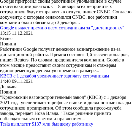
Google пригрозил своим работникам увольнением в случае
отказа вакцинироваться. С 18 января всех непривитых
сотрудников будут отправлять в отпуск, пишет CNBC. Согласно
документу, с которым ознакомился CNBC, все работники
компании были обязаны до 3 декабря...
Google выдаст премию всем сотрудникам за "дистанционку"
13:15 11.12.2021
Бізнес
Новини
Работники Google получат денежное вознаграждение из-за
дистанционной работы. Премия составит 1,6 тысячи долларов,
пишет Reuters. По словам представителя компании, Google в
этом месяце предоставит своим сотрудникам и стажерам
единовременную денежную премию в размере...
КВСЗ с 1 декабря увеличивает зарплату сотрудникам
14:40 09.11.2021
Держава
Новини
"Крюковский вагоностроительный завод" (КВСЗ) с 1 декабря
2021 года увеличивает тарифные ставки и должностные оклады
сотрудников предприятия. Об этом сообщила пресс-служба
завода, передает Нова Влада. "Такое решение принято
наблюдательным советом и правлением...
Tesla выплатит $137 млн бывшему работнику