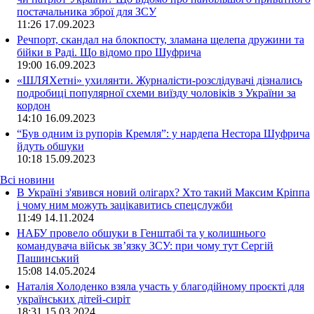
постачальника зброї для ЗСУ
11:26
17.09.2023
Речпорт, скандал на блокпосту, зламана щелепа дружини та
бійки в Раді. Що відомо про Шуфрича
19:00
16.09.2023
«ШЛЯХетні» ухилянти. Журналісти-розслідувачі дізнались
подробиці популярної схеми виїзду чоловіків з України за
кордон
14:10
16.09.2023
“Був одним із рупорів Кремля”: у нардепа Нестора Шуфрича
йдуть обшуки
10:18
15.09.2023
Всі новини
В Україні з'явився новий олігарх? Хто такий Максим Кріппа
і чому ним можуть зацікавитись спецслужби
11:49 14.11.2024
НАБУ провело обшуки в Генштабі та у колишнього
командувача військ зв’язку ЗСУ: при чому тут Сергій
Пашинський
15:08 14.05.2024
Наталія Холоденко взяла участь у благодійному проєкті для
українських дітей-сиріт
18:31 15.03.2024