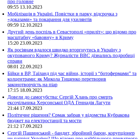
про головне
09:55
13.10.2023
Мобілізація в Україні. Повістки в парку, відсрочка з
«доказами» та покарання для ухилянтів
09:59
12.10.2023
Другий день поспіль в Севастополі «приліт»: що відомо про
масштабну «бавовну» в Криму
15:20
23.09.2023
Як росіянам вдалося швидко вторгнутись в Україну з
окупованого Криму? Журналісти ВВС дізнались подробиці
справи
08:01
22.09.2023
Бійки в ВР, Таїланд під час війни, історії з “ботофермами” та
колцентрами: як Микола Тищенко перетворив
законотворчість на піар
17:15
18.09.2023
Довели до самогубства: Сергій Хлань про смерть
ексочільника Херсонської ОДА Геннадія Лагути
21:44
17.09.2023
Політичне рішення? Єрмак забрав у відомства Кубракова
бюджет на електростанції та мости
21:12
17.09.2023
Сергій Пашинський - бандит, збройний барон, корупціонер
чи патріот України? Що відомо про найбільшого приватного