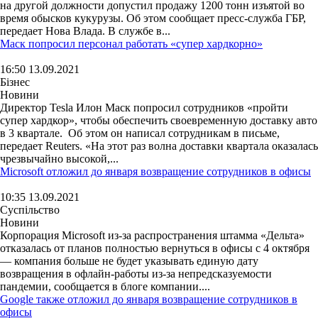
на другой должности допустил продажу 1200 тонн изъятой во
время обысков кукурузы. Об этом сообщает пресс-служба ГБР,
передает Нова Влада. В службе в...
Маск попросил персонал работать «супер хардкорно»
16:50 13.09.2021
Бізнес
Новини
Директор Tesla Илон Маск попросил сотрудников «пройти
супер хардкор», чтобы обеспечить своевременную доставку авто
в 3 квартале. Об этом он написал сотрудникам в письме,
передает Reuters. «На этот раз волна доставки квартала оказалась
чрезвычайно высокой,...
Microsoft отложил до января возвращение сотрудников в офисы
10:35 13.09.2021
Суспільство
Новини
Корпорация Microsoft из-за распространения штамма «Дельта»
отказалась от планов полностью вернуться в офисы с 4 октября
— компания больше не будет указывать единую дату
возвращения в офлайн-работы из-за непредсказуемости
пандемии, сообщается в блоге компании....
Google также отложил до января возвращение сотрудников в
офисы