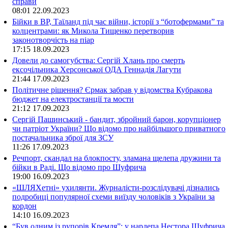
справи
08:01
22.09.2023
Бійки в ВР, Таїланд під час війни, історії з “ботофермами” та
колцентрами: як Микола Тищенко перетворив
законотворчість на піар
17:15
18.09.2023
Довели до самогубства: Сергій Хлань про смерть
ексочільника Херсонської ОДА Геннадія Лагути
21:44
17.09.2023
Політичне рішення? Єрмак забрав у відомства Кубракова
бюджет на електростанції та мости
21:12
17.09.2023
Сергій Пашинський - бандит, збройний барон, корупціонер
чи патріот України? Що відомо про найбільшого приватного
постачальника зброї для ЗСУ
11:26
17.09.2023
Речпорт, скандал на блокпосту, зламана щелепа дружини та
бійки в Раді. Що відомо про Шуфрича
19:00
16.09.2023
«ШЛЯХетні» ухилянти. Журналісти-розслідувачі дізнались
подробиці популярної схеми виїзду чоловіків з України за
кордон
14:10
16.09.2023
“Був одним із рупорів Кремля”: у нардепа Нестора Шуфрича