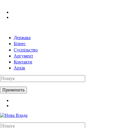
Перейти к основному содержанию
Держава
Бізнес
Суспільство
Аргумент
Контакти
Архів