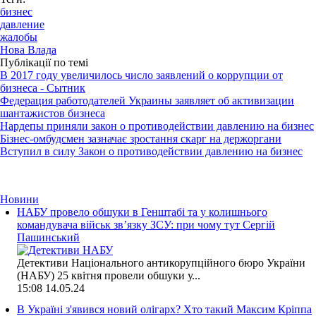
бизнес
давление
жалобы
Нова Влада
Публікації по темі
В 2017 году увеличилось число заявлений о коррупции от
бизнеса - Сытник
Федерация работодателей Украины заявляет об активизации
шантажистов бизнеса
Нардепы приняли закон о противодействии давлению на бизнес
Бізнес-омбудсмен зазначає зростання скарг на держоргани
Вступил в силу Закон о противодействии давлению на бизнес
Новини
НАБУ провело обшуки в Генштабі та у колишнього
командувача військ зв’язку ЗСУ: при чому тут Сергій
Пашинський
Детективи Національного антикорупційного бюро України
(НАБУ) 25 квітня провели обшуки у...
15:08
14.05.24
В Україні з'явився новий олігарх? Хто такий Максим Кріппа