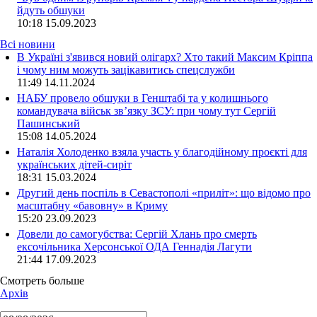
йдуть обшуки
10:18
15.09.2023
Всі новини
В Україні з'явився новий олігарх? Хто такий Максим Кріппа
і чому ним можуть зацікавитись спецслужби
11:49 14.11.2024
НАБУ провело обшуки в Генштабі та у колишнього
командувача військ зв’язку ЗСУ: при чому тут Сергій
Пашинський
15:08 14.05.2024
Наталія Холоденко взяла участь у благодійному проєкті для
українських дітей-сиріт
18:31 15.03.2024
Другий день поспіль в Севастополі «приліт»: що відомо про
масштабну «бавовну» в Криму
15:20 23.09.2023
Довели до самогубства: Сергій Хлань про смерть
ексочільника Херсонської ОДА Геннадія Лагути
21:44 17.09.2023
Смотреть больше
Архів