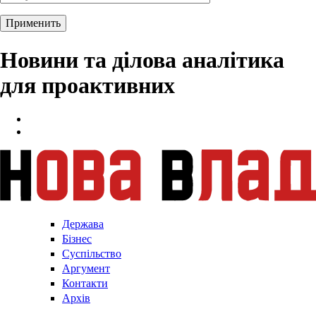
Новини та ділова аналітика
для проактивних
Держава
Бізнес
Суспільство
Аргумент
Контакти
Архів