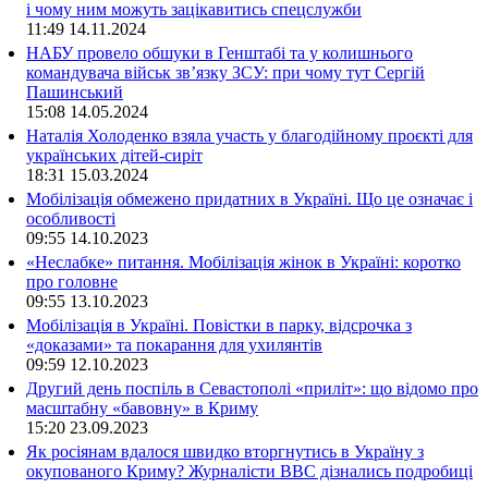
і чому ним можуть зацікавитись спецслужби
11:49
14.11.2024
НАБУ провело обшуки в Генштабі та у колишнього
командувача військ зв’язку ЗСУ: при чому тут Сергій
Пашинський
15:08
14.05.2024
Наталія Холоденко взяла участь у благодійному проєкті для
українських дітей-сиріт
18:31
15.03.2024
Мобілізація обмежено придатних в Україні. Що це означає і
особливості
09:55
14.10.2023
«Неслабке» питання. Мобілізація жінок в Україні: коротко
про головне
09:55
13.10.2023
Мобілізація в Україні. Повістки в парку, відсрочка з
«доказами» та покарання для ухилянтів
09:59
12.10.2023
Другий день поспіль в Севастополі «приліт»: що відомо про
масштабну «бавовну» в Криму
15:20
23.09.2023
Як росіянам вдалося швидко вторгнутись в Україну з
окупованого Криму? Журналісти ВВС дізнались подробиці