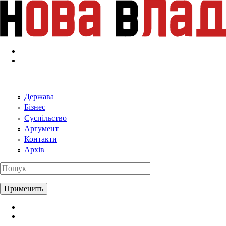
Перейти к основному содержанию
Держава
Бізнес
Суспільство
Аргумент
Контакти
Архів