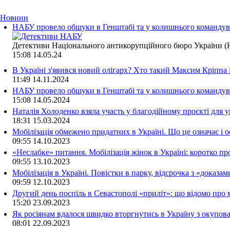
Новини
НАБУ провело обшуки в Генштабі та у колишнього командува
Детективи Національного антикорупційного бюро України (Н
15:08
14.05.24
В Україні з'явився новий олігарх? Хто такий Максим Кріппа
11:49
14.11.2024
НАБУ провело обшуки в Генштабі та у колишнього командува
15:08
14.05.2024
Наталія Холоденко взяла участь у благодійному проєкті для у
18:31
15.03.2024
Мобілізація обмежено придатних в Україні. Що це означає і 
09:55
14.10.2023
«Неслабке» питання. Мобілізація жінок в Україні: коротко пр
09:55
13.10.2023
Мобілізація в Україні. Повістки в парку, відсрочка з «доказа
09:59
12.10.2023
Другий день поспіль в Севастополі «приліт»: що відомо про
15:20
23.09.2023
Як росіянам вдалося швидко вторгнутись в Україну з окупо
08:01
22.09.2023