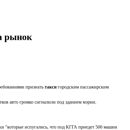
а рынок
ребованиями признать
такси
городским пассажирским
тков авто громко сигналили под зданием мэрии.
ики "которые испугались, что под КГГА приедет 500 машин