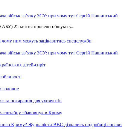
ча військ зв’язку ЗСУ: при чому тут Сергій Пашинський
АБУ) 25 квітня провели обшуки у...
 і чому ним можуть зацікавитись спецслужби
ча військ зв’язку ЗСУ: при чому тут Сергій Пашинський
країнських дітей-сиріт
особливості
о головне
ми» та покарання для ухилянтів
 масштабну «бавовну» в Криму
ваного Криму? Журналісти ВВС дізнались подробиці справи