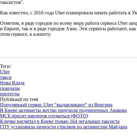
таксистов".
Как известно, с 2016 года Uber планировала начать работать в У
Отметим, в ряде городов по всему миру работа сервиса Uber за
и Европе, так и в ряде городов Азии. Эти сервисы работают, к
этом сервисе, к клиенту.
Теги:
Uber
такси
Нова Влада
скандалы
протесты
Публікації по темі
Популярный сервис Uber "выдавливают" из Венгрии
В Киеве активисты жестко проучили подчиненных Авакова
МСБ просит нардепов одуматься (ФОТО)
Кличко насчитал в Киеве только 164 легальных таксиста
ГПУ установила личности стрелков по активистам Майдана