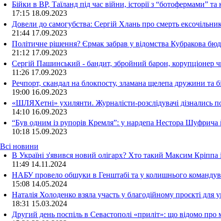
Бійки в ВР, Таїланд під час війни, історії з “ботофермами” 
17:15
18.09.2023
Довели до самогубства: Сергій Хлань про смерть ексочільни
21:44
17.09.2023
Політичне рішення? Єрмак забрав у відомства Кубракова бюдж
21:12
17.09.2023
Сергій Пашинський - бандит, збройний барон, корупціонер ч
11:26
17.09.2023
Речпорт, скандал на блокпосту, зламана щелепа дружини та 
19:00
16.09.2023
«ШЛЯХетні» ухилянти. Журналісти-розслідувачі дізнались под
14:10
16.09.2023
“Був одним із рупорів Кремля”: у нардепа Нестора Шуфрича
10:18
15.09.2023
Всі новини
В Україні з'явився новий олігарх? Хто такий Максим Кріппа
11:49 14.11.2024
НАБУ провело обшуки в Генштабі та у колишнього командува
15:08 14.05.2024
Наталія Холоденко взяла участь у благодійному проєкті для у
18:31 15.03.2024
Другий день поспіль в Севастополі «приліт»: що відомо про