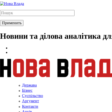
Новини та ділова аналітика д
Держава
Бізнес
Суспільство
Аргумент
Контакти
Архів