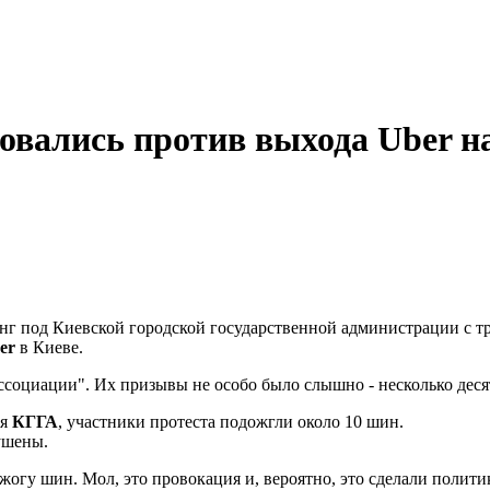
товались против выхода Uber н
нг под Киевской городской государственной администрации с т
er
в Киеве.
социации". Их призывы не особо было слышно - несколько деся
ия
КГГА
, участники протеста подожгли около 10 шин.
ушены.
жогу шин. Мол, это провокация и, вероятно, это сделали полит