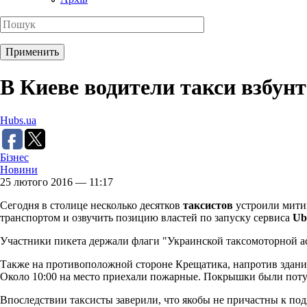
В Киеве водители такси взбун
Hubs.ua
Бізнес
Новини
25 лютого 2016 — 11:17
Сегодня в столице несколько десятков
таксистов
устроили мити
транспортом и озвучить позицию властей по запуску сервиса
Ub
Участники пикета держали флаги "Украинской таксомоторной ас
Также на противоположной стороне Крещатика, напротив здан
Около 10:00 на место приехали пожарные. Покрышки были пот
Впоследствии таксисты заверили, что якобы не причастны к под