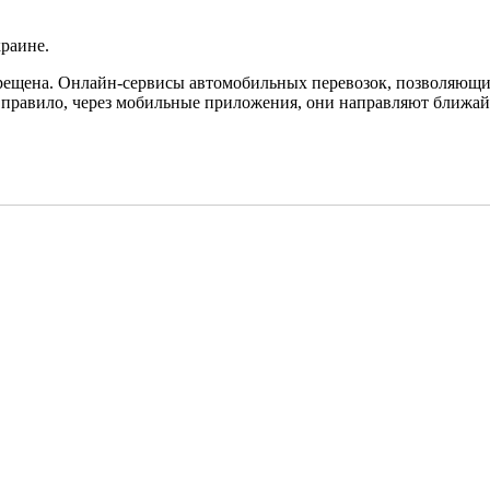
краине.
прещена. Онлайн-сервисы автомобильных перевозок, позволяющие
ак правило, через мобильные приложения, они направляют ближа