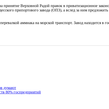
 на принятие Верховной Радой правок в приватизационное закон
 Одесского припортового завода (ОПЗ), а вслед за ним предложи
еревалкой аммиака на морской транспорт. Завод находится в го
ов думают
ств 80% госпредприятий