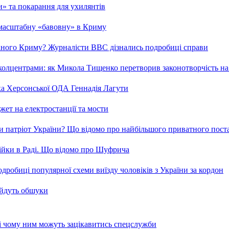
ми» та покарання для ухилянтів
 масштабну «бавовну» в Криму
ваного Криму? Журналісти ВВС дізнались подробиці справи
та колцентрами: як Микола Тищенко перетворив законотворчість на
ка Херсонської ОДА Геннадія Лагути
ет на електростанції та мости
и патріот України? Що відомо про найбільшого приватного пост
бійки в Раді. Що відомо про Шуфрича
робиці популярної схеми виїзду чоловіків з України за кордон
 йдуть обшуки
 і чому ним можуть зацікавитись спецслужби