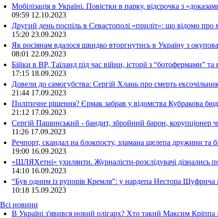
Мобілізація в Україні. Повістки в парку, відсрочка з «доказа
09:59
12.10.2023
Другий день поспіль в Севастополі «приліт»: що відомо про
15:20
23.09.2023
Як росіянам вдалося швидко вторгнутись в Україну з окупо
08:01
22.09.2023
Бійки в ВР, Таїланд під час війни, історії з “ботофермами” 
17:15
18.09.2023
Довели до самогубства: Сергій Хлань про смерть ексочільни
21:44
17.09.2023
Політичне рішення? Єрмак забрав у відомства Кубракова бюдж
21:12
17.09.2023
Сергій Пашинський - бандит, збройний барон, корупціонер ч
11:26
17.09.2023
Речпорт, скандал на блокпосту, зламана щелепа дружини та 
19:00
16.09.2023
«ШЛЯХетні» ухилянти. Журналісти-розслідувачі дізнались под
14:10
16.09.2023
“Був одним із рупорів Кремля”: у нардепа Нестора Шуфрича
10:18
15.09.2023
Всі новини
В Україні з'явився новий олігарх? Хто такий Максим Кріппа