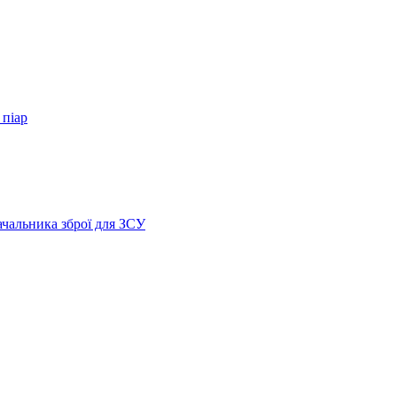
 піар
ачальника зброї для ЗСУ