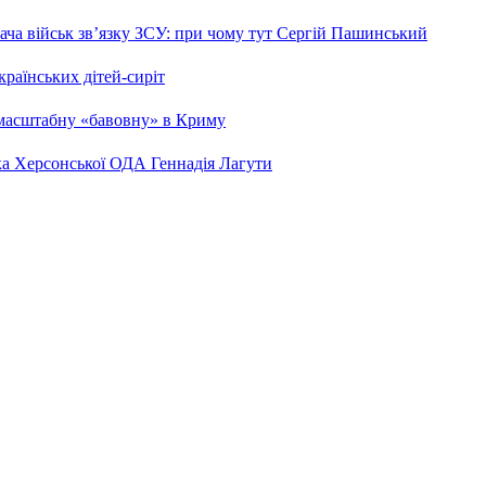
ча військ зв’язку ЗСУ: при чому тут Сергій Пашинський
країнських дітей-сиріт
 масштабну «бавовну» в Криму
ка Херсонської ОДА Геннадія Лагути