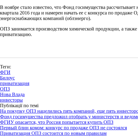
В ноябре стало известно, что Фонд госимущества рассчитывает
квартала 2016 года и намерен начать ее с конкурса по продаже
энергоснабжающих компаний (облэнерго).
ОПЗ занимается производством химической продукции, а также п
приватизацию.
Теги:
ФГИ
Билоус
приватизация
ОПЗ
Нова Влада
инвесторы
Публікації по темі
На покупку ОПЗ нацелились пять компаний, еще пять инвестор
Фонд госимущества предложил отобрать у министерств и ведом
ФГИУ опасается, что Россия попытается купить ОПЗ
Первый блин комом: конкурс по продаже ОПЗ не состоялся
Приватизация ОПЗ состоится по новым правилам