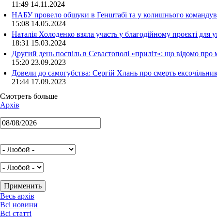
11:49 14.11.2024
НАБУ провело обшуки в Генштабі та у колишнього командува
15:08 14.05.2024
Наталія Холоденко взяла участь у благодійному проєкті для у
18:31 15.03.2024
Другий день поспіль в Севастополі «приліт»: що відомо про
15:20 23.09.2023
Довели до самогубства: Сергій Хлань про смерть ексочільни
21:44 17.09.2023
Смотреть больше
Архів
Весь архів
Всі новини
Всі статті