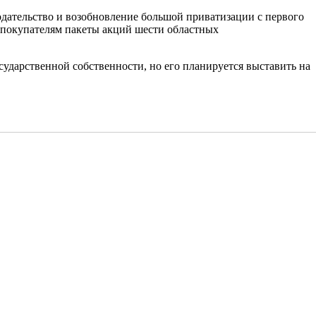
одательство и возобновление большой приватизации с первого
ть покупателям пакеты акций шести областных
сударственной собственности, но его планируется выставить на