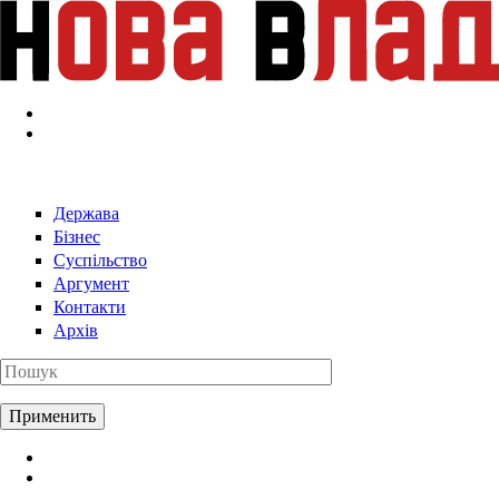
Перейти к основному содержанию
Держава
Бізнес
Суспільство
Аргумент
Контакти
Архів