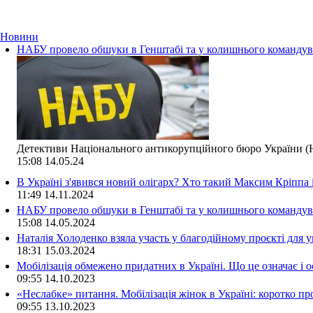
Новини
НАБУ провело обшуки в Генштабі та у колишнього командува
Детективи Національного антикорупційного бюро України (Н
15:08
14.05.24
В Україні з'явився новий олігарх? Хто такий Максим Кріппа
11:49
14.11.2024
НАБУ провело обшуки в Генштабі та у колишнього командува
15:08
14.05.2024
Наталія Холоденко взяла участь у благодійному проєкті для у
18:31
15.03.2024
Мобілізація обмежено придатних в Україні. Що це означає і 
09:55
14.10.2023
«Неслабке» питання. Мобілізація жінок в Україні: коротко пр
09:55
13.10.2023