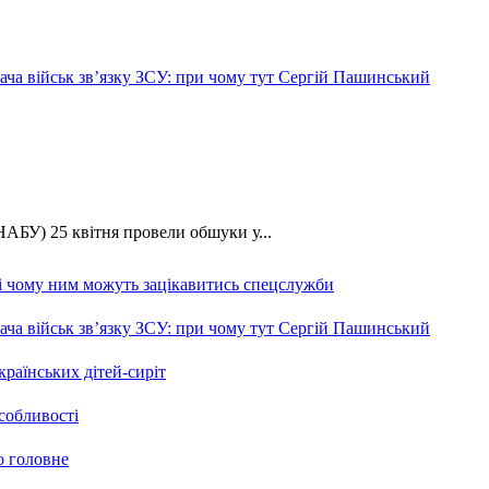
ча військ зв’язку ЗСУ: при чому тут Сергій Пашинський
АБУ) 25 квітня провели обшуки у...
 і чому ним можуть зацікавитись спецслужби
ча військ зв’язку ЗСУ: при чому тут Сергій Пашинський
країнських дітей-сиріт
особливості
о головне