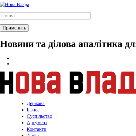
Новини та ділова аналітика д
Держава
Бізнес
Суспільство
Аргумент
Контакти
Архів