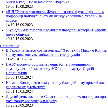
бійки в Раді. Що відомо про Шуфрича
19:00
16.09.2023
«ШЛЯХетні» ухилянти. Журналісти-розслідувачі дізнались
подробиці популярної схеми виїзду чоловіків з України за
кордон
14:10
16.09.2023
“Був одним із рупорів Кремля”: у нардепа Нестора Шуфрича
йдуть обшуки
10:18
15.09.2023
Всі новини
В Україні з'явився новий олігарх? Хто такий Максим Кріппа
і чому ним можуть зацікавитись спецслужби
11:49 14.11.2024
НАБУ провело обшуки в Генштабі та у колишнього
командувача військ зв’язку ЗСУ: при чому тут Сергій
Пашинський
15:08 14.05.2024
Наталія Холоденко взяла участь у благодійному проєкті для
українських дітей-сиріт
18:31 15.03.2024
Другий день поспіль в Севастополі «приліт»: що відомо про
масштабну «бавовну» в Криму
15:20 23.09.2023