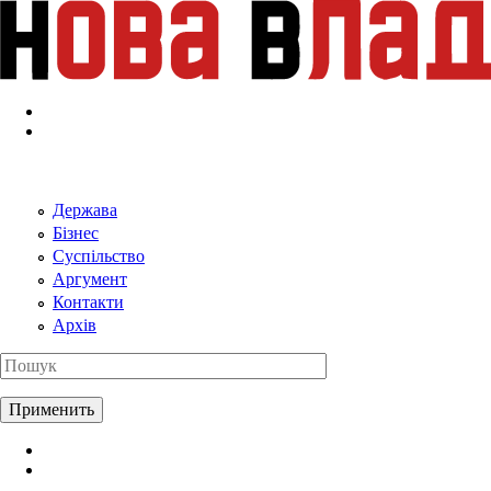
Перейти к основному содержанию
Держава
Бізнес
Суспільство
Аргумент
Контакти
Архів