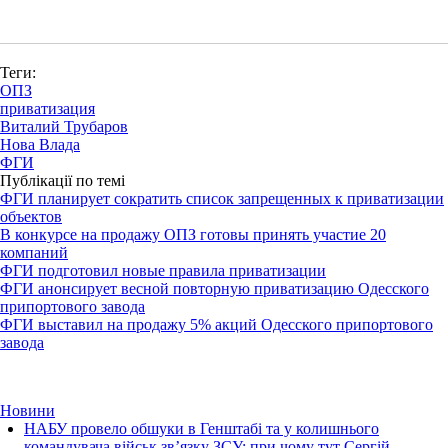
Теги:
ОПЗ
приватизация
Виталий Трубаров
Нова Влада
ФГИ
Публікації по темі
ФГИ планирует сократить список запрещенных к приватизации
объектов
В конкурсе на продажу ОПЗ готовы принять участие 20
компаний
ФГИ подготовил новые правила приватизации
ФГИ анонсирует весной повторную приватизацию Одесского
припортового завода
ФГИ выставил на продажу 5% акций Одесского припортового
завода
Новини
НАБУ провело обшуки в Генштабі та у колишнього
командувача військ зв’язку ЗСУ: при чому тут Сергій