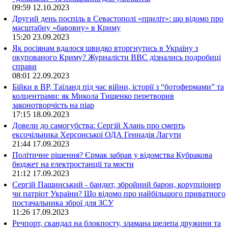
09:59
12.10.2023
Другий день поспіль в Севастополі «приліт»: що відомо про
масштабну «бавовну» в Криму
15:20
23.09.2023
Як росіянам вдалося швидко вторгнутись в Україну з
окупованого Криму? Журналісти ВВС дізнались подробиці
справи
08:01
22.09.2023
Бійки в ВР, Таїланд під час війни, історії з “ботофермами” та
колцентрами: як Микола Тищенко перетворив
законотворчість на піар
17:15
18.09.2023
Довели до самогубства: Сергій Хлань про смерть
ексочільника Херсонської ОДА Геннадія Лагути
21:44
17.09.2023
Політичне рішення? Єрмак забрав у відомства Кубракова
бюджет на електростанції та мости
21:12
17.09.2023
Сергій Пашинський - бандит, збройний барон, корупціонер
чи патріот України? Що відомо про найбільшого приватного
постачальника зброї для ЗСУ
11:26
17.09.2023
Речпорт, скандал на блокпосту, зламана щелепа дружини та