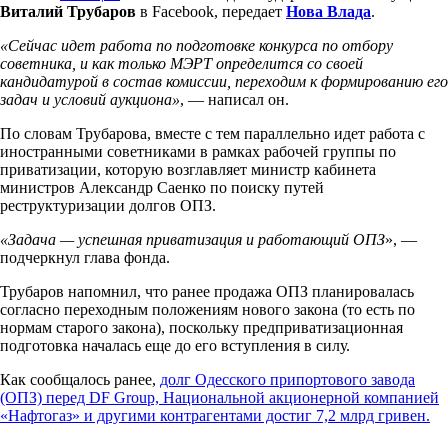
Виталий Трубаров
в Facebook, передает
Нова Влада
.
«Сейчас идет работа по подготовке конкурса по отбору
советника, и как только МЭРТ определится со своей
кандидатурой в состав комиссии, переходим к формированию его
задач и условий аукциона»
, — написал он.
По словам Трубарова, вместе с тем параллельно идет работа с
иностранными советниками в рамках рабочей группы по
приватизации, которую возглавляет министр кабинета
министров Александр Саенко по поиску путей
реструктуризации долгов ОПЗ.
«Задача — успешная приватизация и работающий ОПЗ
», —
подчеркнул глава фонда.
Трубаров напомнил, что ранее продажа ОПЗ планировалась
согласно переходным положениям нового закона (то есть по
нормам старого закона), поскольку предприватизационная
подготовка началась еще до его вступления в силу.
Как сообщалось ранее,
долг Одесского припортового завода
(ОПЗ) перед DF Group, Национальной акционерной компанией
«Нафтогаз» и другими контрагентами достиг 7,2 млрд гривен.