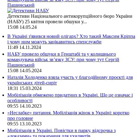
Пашинський
Детективи Національного антикорупційного бюро України
(НАБУ) 25 квітня провели обшуки у...
15:08
14.05.24
В Україні з'явився новий олігарх? Хто такий Максим Кріппа
і чому ним можуть зацікавитись спецслужби
11:49
14.11.2024
НАБУ провело обшуки в Генштабі та у колишнього
командувача військ зв’язку ЗСУ: при чому тут Сергій
Пашинський
15:08
14.05.2024
Наталія Холоденко взяла участь у благодійному проєкті для
українських дітей-сиріт
18:31
15.03.2024
Мобілізація обмежено придатних в Україні. Що це означає і
особливості
09:55
14.10.2023
«Неслабке» питання. Мобілізація жінок в Україні: коротко
про головне
09:55
13.10.2023
Мобілізація в Україні. Повістки в парку, відсрочка з
«доказами» та покарання для ухилянтів