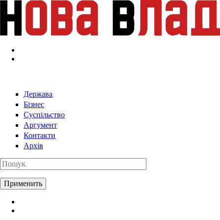
Перейти к основному содержанию
Держава
Бізнес
Суспільство
Аргумент
Контакти
Архів