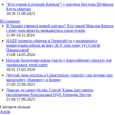
“Був одним із рупорів Кремля”: у нардепа Нестора Шуфрича
йдуть обшуки
10:18
15.09.2023
Всі новини
В Україні з'явився новий олігарх? Хто такий Максим Кріппа
і чому ним можуть зацікавитись спецслужби
11:49 14.11.2024
НАБУ провело обшуки в Генштабі та у колишнього
командувача військ зв’язку ЗСУ: при чому тут Сергій
Пашинський
15:08 14.05.2024
Наталія Холоденко взяла участь у благодійному проєкті для
українських дітей-сиріт
18:31 15.03.2024
Другий день поспіль в Севастополі «приліт»: що відомо про
масштабну «бавовну» в Криму
15:20 23.09.2023
Довели до самогубства: Сергій Хлань про смерть
ексочільника Херсонської ОДА Геннадія Лагути
21:44 17.09.2023
Смотреть больше
Архів