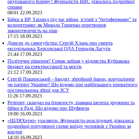
окупованого Криму? Журналісти ВВС дізнались подробиці
справи
08:01
22.09.2023
Бійки в ВР, Таїланд під час війни, історії з “ботофермами” та
колцентрами: як Микола Тищенко перетворив
законотворчість на піар
17:15
18.09.2023
Довели до самогубства: Сергій Хлань про смерть
ексочільника Херсонської ОДА Геннадія Лагути
21:44
17.09.2023
Політичне рішення? Єрмак забрав у відомства Кубракова
бюджет на електростанції та мости
21:12
17.09.2023
Сергій Пашинський - бандит, збройний барон, корупціонер
чи патріот України? Що відомо про найбільшого приватного
постачальника зброї для ЗСУ
11:26
17.09.2023
Речпорт, скандал на блокпосту, зламана щелепа дружини та
бійки в Раді. Що відомо про Шуфрича
19:00
16.09.2023
«ШЛЯХетні» ухилянти. Журналісти-розслідувачі дізнались
подробиці популярної схеми виїзду чоловіків з України за
кордон
14:10
16.09.2023