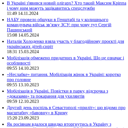
В Україні з'явився новий олігарх? Хто такий Максим Кріппа
і чому ним можуть зацікавитись спецслужби
11:49
14.11.2024
НАБУ провело обшуки в Генштабі та у колишнього
командувача військ зв’язку ЗСУ: при чому тут Сергій
Пашинський
15:08
14.05.2024
Наталія Холоденко взяла участь у благодійному проєкті для
українських дітей-сиріт
18:31
15.03.2024
Мобілізація обмежено придатних в Україні. Що це означає і
особливості
09:55
14.10.2023
«Неслабке» питання. Мобілізація жінок в Україні: коротко
про головне
09:55
13.10.2023
Мобілізація в Україні. Повістки в парку, відсрочка з
«доказами» та покарання для ухилянтів
09:59
12.10.2023
Другий день поспіль в Севастополі «приліт»: що відомо про
масштабну «бавовну» в Криму
15:20
23.09.2023
Як росіянам вдалося швидко вторгнутись в Україну з