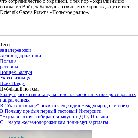
что сотрудничество с Украиной, с тех пор «Укрзализныцю»
возглавил Войцех Бальчун - развивается хорошо», - цитирует
Dziennik Gazeta Prawna «Польское радио».
Теги:
авиаперевозки
железнодорожники
Польша
регионы
Войцех Балчун
Укрзализныця
Нова Влада
Публікації по темі
Балчун рассказал о запуске новых скоростных поездов в разных
направлениях
В "Укрзализныце" появится еще один международный поезд
В Польшу прибыл первый тестовый Интерсити
"Укрзализныця" собирается закупать ДТ у Польши
С 1 марта железнодорожникам поднимут зарплаты