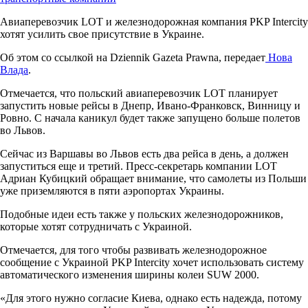
Авиаперевозчик LOT и железнодорожная компания PKP Intercity
хотят усилить свое присутствие в Украине.
Об этом со ссылкой на Dziennik Gazeta Prawna, передает
Нова
Влада
.
Отмечается, что польский авиаперевозчик LOT планирует
запустить новые рейсы в Днепр, Ивано-Франковск, Винницу и
Ровно. С начала каникул будет также запущено больше полетов
во Львов.
Сейчас из Варшавы во Львов есть два рейса в день, а должен
запуститься еще и третий. Пресс-секретарь компании LOT
Адриан Кубицкий обращает внимание, что самолеты из Польши
уже приземляются в пяти аэропортах Украины.
Подобные идеи есть также у польских железнодорожников,
которые хотят сотрудничать с Украиной.
Отмечается, для того чтобы развивать железнодорожное
сообщение с Украиной PKP Intercity хочет использовать систему
автоматического изменения ширины колеи SUW 2000.
«Для этого нужно согласие Киева, однако есть надежда, потому