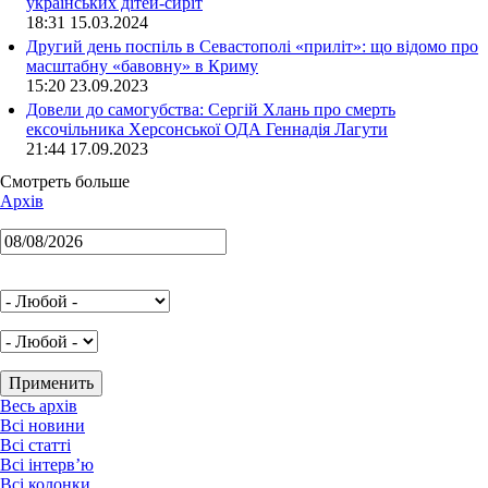
українських дітей-сиріт
18:31 15.03.2024
Другий день поспіль в Севастополі «приліт»: що відомо про
масштабну «бавовну» в Криму
15:20 23.09.2023
Довели до самогубства: Сергій Хлань про смерть
ексочільника Херсонської ОДА Геннадія Лагути
21:44 17.09.2023
Смотреть больше
Архів
Весь архів
Всі новини
Всі статті
Всі інтерв’ю
Всі колонки