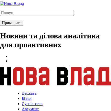
Новини та ділова аналітика
для проактивних
Держава
Бізнес
Суспільство
Аргумент