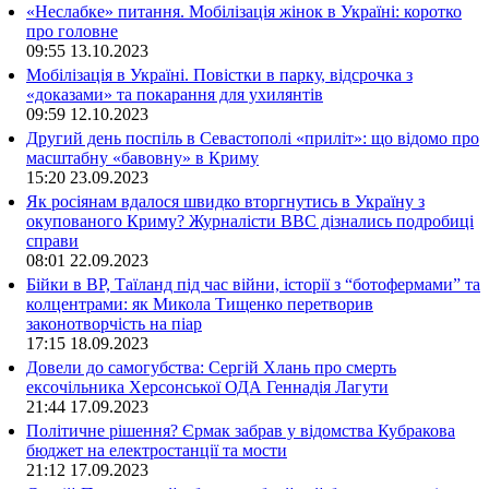
«Неслабке» питання. Мобілізація жінок в Україні: коротко
про головне
09:55
13.10.2023
Мобілізація в Україні. Повістки в парку, відсрочка з
«доказами» та покарання для ухилянтів
09:59
12.10.2023
Другий день поспіль в Севастополі «приліт»: що відомо про
масштабну «бавовну» в Криму
15:20
23.09.2023
Як росіянам вдалося швидко вторгнутись в Україну з
окупованого Криму? Журналісти ВВС дізнались подробиці
справи
08:01
22.09.2023
Бійки в ВР, Таїланд під час війни, історії з “ботофермами” та
колцентрами: як Микола Тищенко перетворив
законотворчість на піар
17:15
18.09.2023
Довели до самогубства: Сергій Хлань про смерть
ексочільника Херсонської ОДА Геннадія Лагути
21:44
17.09.2023
Політичне рішення? Єрмак забрав у відомства Кубракова
бюджет на електростанції та мости
21:12
17.09.2023