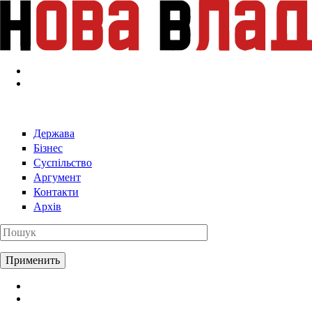
Перейти к основному содержанию
Держава
Бізнес
Суспільство
Аргумент
Контакти
Архів