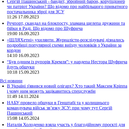
Сергій Пашинський - бандит, збройний барон, корупціонер
чи патріот України? Що відомо про найбільшого приватного
постачальника зброї для ЗСУ
11:26
17.09.2023
Речпорт, скандал на блокпосту, зламана щелепа дружини та
бійки в Раді. Що відомо про Шуфрича
19:00
16.09.2023
«ШЛЯХетні» ухилянти. Журналісти-розслідувачі дізнались
подробиці популярної схеми виїзду чоловіків з України за
кордон
14:10
16.09.2023
“Був одним із рупорів Кремля”: у нардепа Нестора Шуфрича
йдуть обшуки
10:18
15.09.2023
Всі новини
В Україні з'явився новий олігарх? Хто такий Максим Кріппа
і чому ним можуть зацікавитись спецслужби
11:49 14.11.2024
НАБУ провело обшуки в Генштабі та у колишнього
командувача військ зв’язку ЗСУ: при чому тут Сергій
Пашинський
15:08 14.05.2024
Наталія Холоденко взяла участь у благодійному проєкті для