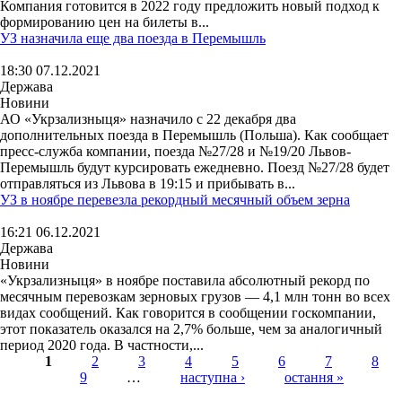
Компания готовится в 2022 году предложить новый подход к
формированию цен на билеты в...
УЗ назначила еще два поезда в Перемышль
18:30 07.12.2021
Держава
Новини
АО «Укрзализныця» назначило с 22 декабря два
дополнительных поезда в Перемышль (Польша). Как сообщает
пресс-служба компании, поезда №27/28 и №19/20 Львов-
Перемышль будут курсировать ежедневно. Поезд №27/28 будет
отправляться из Львова в 19:15 и прибывать в...
УЗ в ноябре перевезла рекордный месячный объем зерна
16:21 06.12.2021
Держава
Новини
«Укрзализныця» в ноябре поставила абсолютный рекорд по
месячным перевозкам зерновых грузов — 4,1 млн тонн во всех
видах сообщений. Как говорится в сообщении госкомпании,
этот показатель оказался на 2,7% больше, чем за аналогичный
период 2020 года. В частности,...
1
2
3
4
5
6
7
8
9
…
наступна ›
остання »
Страницы