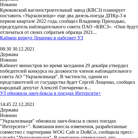
Новини
Крюковский вагоностроительный завод (КВСЗ) планирует
поставить «Укрзализніци» еще два дизель-поезда ДПКр-3 в
первом квартале 2022 года, сообщил Владимир Приходько,
председатель наблюдательного совета ПАО «КВСЗ». «Они будут
отличаться от своих собратьев образца 2021...
Кабмин вернул Лещенко в набсовет УЗ
08:30 30.12.2021
Держава
Новини
Кабинет министров во время заседания 29 декабря утвердил
победителей конкурса на должности членов наблюдательного
совета АО "Укрзализныця". В частности, одним из
представителей от государства будет Сергей Лещенко, сообщил
народный депутат Алексей Гончаренко в...
УЗ обновила ланч-боксы в поездах Интерсити+
14:45 22.12.2021
Держава
Новини
"Укрзализныця" обновила ланч-боксы в своих поездах
"Интерсити+". Компания внесла изменения, разработанные
совместно с партнерами WOG Cafe и Do&Co, сообщила пресс-
служба "Укрзализныци". В компании утверждают, что