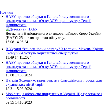
Новини
НАБУ провело обшуки в Генштабі та у колишнього
командувача військ зв’язку ЗСУ: при чому тут Сергій
Пашинський
Детективи Національного антикорупційного бюро України
(НАБУ) 25 квітня провели обшуки у...
15:08
14.05.24
В Україні з'явився новий олігарх? Хто такий Максим Кріппа
і чому ним можуть зацікавитись спецслужби
11:49
14.11.2024
НАБУ провело обшуки в Генштабі та у колишнього
командувача військ зв’язку ЗСУ: при чому тут Сергій
Пашинський
15:08
14.05.2024
Наталія Холоденко взяла участь у благодійному проєкті для
українських дітей-сиріт
18:31
15.03.2024
Мобілізація обмежено придатних в Україні. Що це означає і
особливості
09:55
14.10.2023